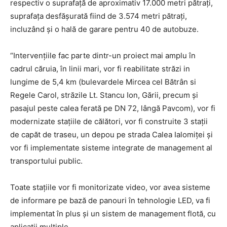
respectiv o suprafață de aproximativ 17.000 metri pătrați,
suprafața desfășurată fiind de 3.574 metri pătrați,
incluzând și o hală de garare pentru 40 de autobuze.
“Intervențiile fac parte dintr-un proiect mai amplu în
cadrul căruia, în linii mari, vor fi reabilitate străzi in
lungime de 5,4 km (bulevardele Mircea cel Bătrân si
Regele Carol, străzile Lt. Stancu Ion, Gării, precum și
pasajul peste calea ferată pe DN 72, lângă Pavcom), vor fi
modernizate stațiile de călători, vor fi construite 3 stații
de capăt de traseu, un depou pe strada Calea Ialomiței și
vor fi implementate sisteme integrate de management al
transportului public.
Toate stațiile vor fi monitorizate video, vor avea sisteme
de informare pe bază de panouri în tehnologie LED, va fi
implementat în plus și un sistem de management flotă, cu
aplicații multiple.