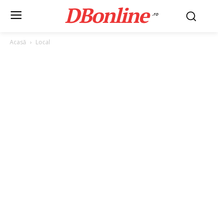
DBonline
.ro
Acasă
Local