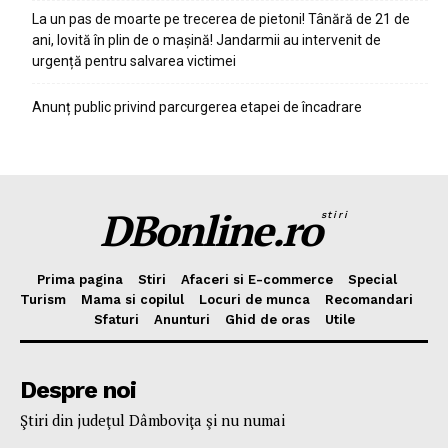
La un pas de moarte pe trecerea de pietoni! Tânără de 21 de
ani, lovită în plin de o mașină! Jandarmii au intervenit de
urgență pentru salvarea victimei
Anunț public privind parcurgerea etapei de încadrare
DBonline.ro
stiri
Prima pagina
Stiri
Afaceri si E-commerce
Special
Turism
Mama si copilul
Locuri de munca
Recomandari
Sfaturi
Anunturi
Ghid de oras
Utile
Despre noi
Ştiri din judeţul Dâmboviţa şi nu numai