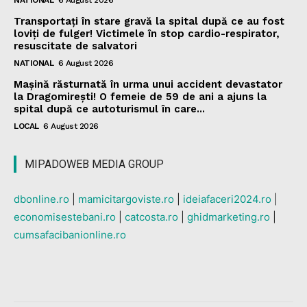
NATIONAL
6 August 2026
Transportați în stare gravă la spital după ce au fost
loviți de fulger! Victimele în stop cardio-respirator,
resuscitate de salvatori
NATIONAL
6 August 2026
Mașină răsturnată în urma unui accident devastator
la Dragomirești! O femeie de 59 de ani a ajuns la
spital după ce autoturismul în care...
LOCAL
6 August 2026
MIPADOWEB MEDIA GROUP
dbonline.ro
|
mamicitargoviste.ro
|
ideiafaceri2024.ro
|
economisestebani.ro
|
catcosta.ro
|
ghidmarketing.ro
|
cumsafacibanionline.ro