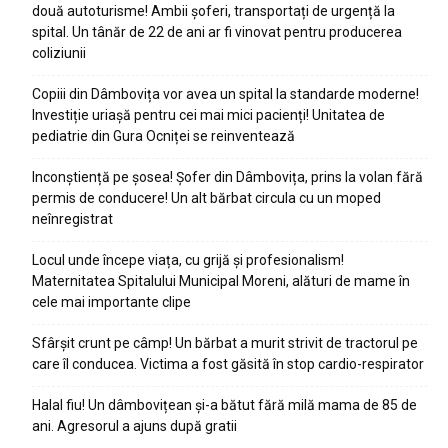
două autoturisme! Ambii șoferi, transportați de urgență la
spital. Un tânăr de 22 de ani ar fi vinovat pentru producerea
coliziunii
Copiii din Dâmbovița vor avea un spital la standarde moderne!
Investiție uriașă pentru cei mai mici pacienți! Unitatea de
pediatrie din Gura Ocniței se reinventează
Inconștiență pe șosea! Șofer din Dâmbovița, prins la volan fără
permis de conducere! Un alt bărbat circula cu un moped
neînregistrat
Locul unde începe viața, cu grijă și profesionalism!
Maternitatea Spitalului Municipal Moreni, alături de mame în
cele mai importante clipe
Sfârșit crunt pe câmp! Un bărbat a murit strivit de tractorul pe
care îl conducea. Victima a fost găsită în stop cardio-respirator
Halal fiu! Un dâmbovițean și-a bătut fără milă mama de 85 de
ani. Agresorul a ajuns după gratii