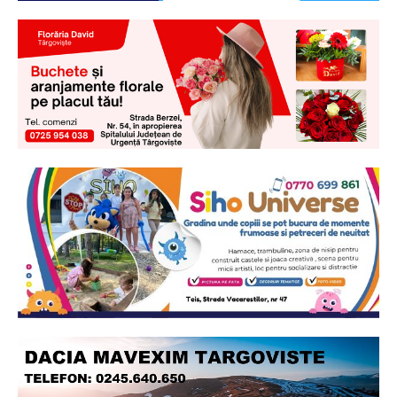
Ionuț Parghel
2
de 2