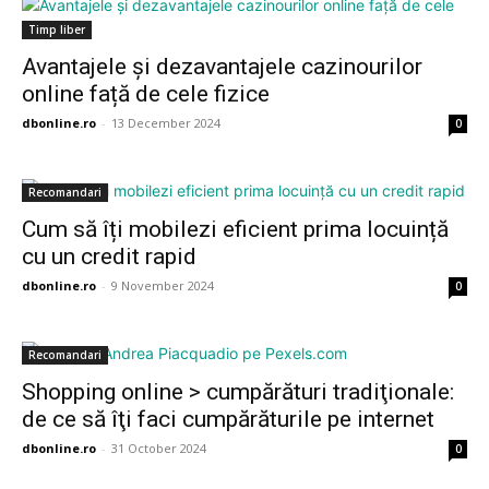
Timp liber
Avantajele și dezavantajele cazinourilor
online față de cele fizice
dbonline.ro
-
13 December 2024
0
Recomandari
Cum să îți mobilezi eficient prima locuință
cu un credit rapid
dbonline.ro
-
9 November 2024
0
Recomandari
Shopping online > cumpărături tradiţionale:
de ce să îţi faci cumpărăturile pe internet
dbonline.ro
-
31 October 2024
0