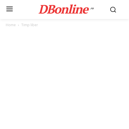
DBonline
.ro
Home
Timp liber