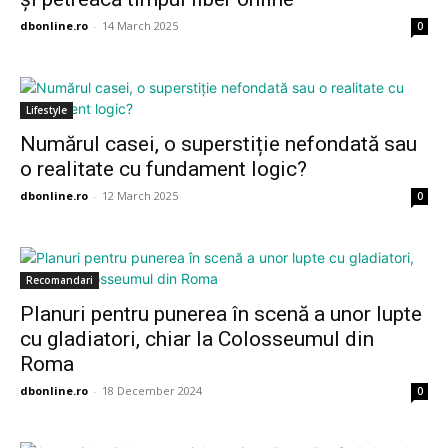
dbonline.ro
-
14 March 2025
0
Lifestyle
Numărul casei, o superstiție nefondată sau
o realitate cu fundament logic?
dbonline.ro
-
12 March 2025
0
Recomandari
Planuri pentru punerea în scenă a unor lupte
cu gladiatori, chiar la Colosseumul din
Roma
dbonline.ro
-
18 December 2024
0