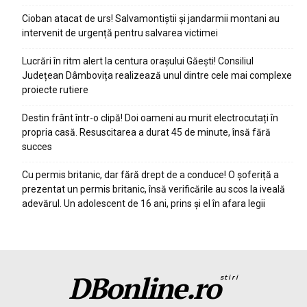
Cioban atacat de urs! Salvamontiștii și jandarmii montani au
intervenit de urgență pentru salvarea victimei
Lucrări în ritm alert la centura orașului Găești! Consiliul
Județean Dâmbovița realizează unul dintre cele mai complexe
proiecte rutiere
Destin frânt într-o clipă! Doi oameni au murit electrocutați în
propria casă. Resuscitarea a durat 45 de minute, însă fără
succes
Cu permis britanic, dar fără drept de a conduce! O șoferiță a
prezentat un permis britanic, însă verificările au scos la iveală
adevărul. Un adolescent de 16 ani, prins și el în afara legii
DBonline.ro
stiri