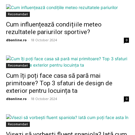
Recomandari
Cum influențează condițiile meteo
rezultatele pariurilor sportive?
dbonline.ro
-
18 October 2024
0
Recomandari
Cum îți poți face casa să pară mai
primitoare? Top 3 sfaturi de design de
exterior pentru locuința ta
dbonline.ro
-
18 October 2024
0
Recomandari
Visezi să vorbești fluent spaniola? Iată cum