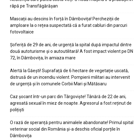
râpă pe Transfăgărășan
Mascații au descins în forță în Dâmbovița! Percheziții de
amploare la o rețea suspectată că a furat cabluri din parcuri
fotovoltaice
Șoferiță de 29 de ani, de urgență la spital după impactul dintre
două autoturisme și o autoutilitară! A fost impact violent pe DN
72, în Dâmbovița, în amiaza mare
Alertă la Găești! Suprafață de 6 hectare de vegetație uscată,
distrusă de un incendiu violent. Pompierii militari au intervenit
de urgență și în comunele Corbii Mari și Mătăsaru
Caz șocant într-un parc din Târgoviște! Tânără de 22 de ani,
agresată sexual în miez de noapte. Agresorul a fost reținut de
polițiști
O rază de speranță pentru animalele abandonate! Primul spital
veterinar social din România și-a deschis oficial porțile în
Dâmbovița