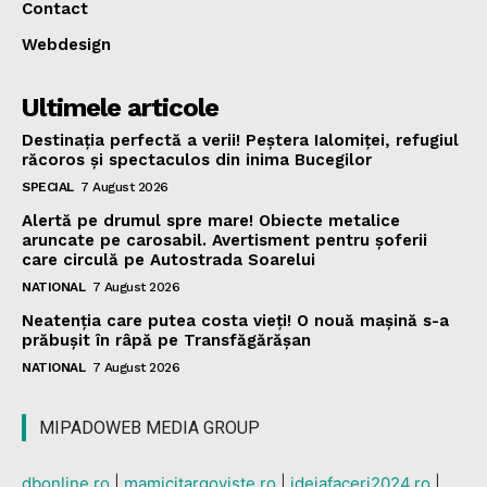
Contact
Webdesign
Ultimele articole
Destinația perfectă a verii! Peștera Ialomiței, refugiul
răcoros și spectaculos din inima Bucegilor
SPECIAL
7 August 2026
Alertă pe drumul spre mare! Obiecte metalice
aruncate pe carosabil. Avertisment pentru șoferii
care circulă pe Autostrada Soarelui
NATIONAL
7 August 2026
Neatenția care putea costa vieți! O nouă mașină s-a
prăbușit în râpă pe Transfăgărășan
NATIONAL
7 August 2026
MIPADOWEB MEDIA GROUP
dbonline.ro
|
mamicitargoviste.ro
|
ideiafaceri2024.ro
|