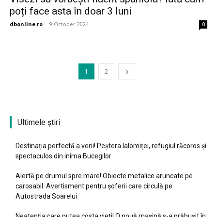
poți face asta în doar 3 luni
dbonline.ro
-
9 October 2024
0
1
2
Ultimele ştiri
Destinația perfectă a verii! Peștera Ialomiței, refugiul răcoros și
spectaculos din inima Bucegilor
Alertă pe drumul spre mare! Obiecte metalice aruncate pe
carosabil. Avertisment pentru șoferii care circulă pe
Ionuț Parghel
Autostrada Soarelui
2
de 2
Neatenția care putea costa vieți! O nouă mașină s-a prăbușit în