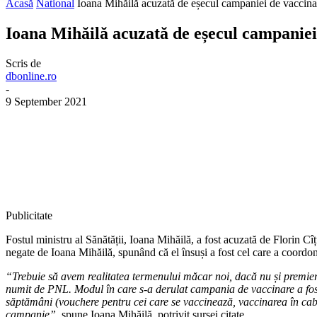
Acasă
National
Ioana Mihăilă acuzată de eșecul campaniei de vaccina
Ioana Mihăilă acuzată de eșecul campanie
Scris de
dbonline.ro
-
9 September 2021
Publicitate
Fostul ministru al Sănătății, Ioana Mihăilă, a fost acuzată de Florin Cî
negate de Ioana Mihăilă, spunând că el însuși a fost cel care a coordo
“Trebuie să avem realitatea termenului măcar noi, dacă nu și premier
numit de PNL. Modul în care s-a derulat campania de vaccinare a fost
săptămâni (vouchere pentru cei care se vaccinează, vaccinarea în cabin
campanie”,
spune Ioana Mihăilă, potrivit sursei citate.