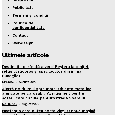
Despre noi
Publicitate
Termeni şi condiţii
Politica de
confidenţialitate
Contact
Webdesign
Ultimele articole
Destinația perfectă a verii! Peștera Ialomiței,
refugiul răcoros și spectaculos din inima
Bucegilor
SPECIAL
7 August 2026
Alertă pe drumul spre mare! Obiecte metalice
aruncate pe carosabil. Avertisment pentru
șoferii care circulă pe Autostrada Soarelui
NATIONAL
7 August 2026
Neatenția care putea costa vieți! O nouă mașină