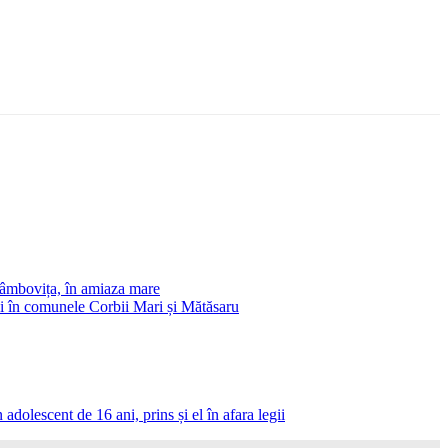
 Dâmbovița, în amiaza mare
 și în comunele Corbii Mari și Mătăsaru
adolescent de 16 ani, prins și el în afara legii