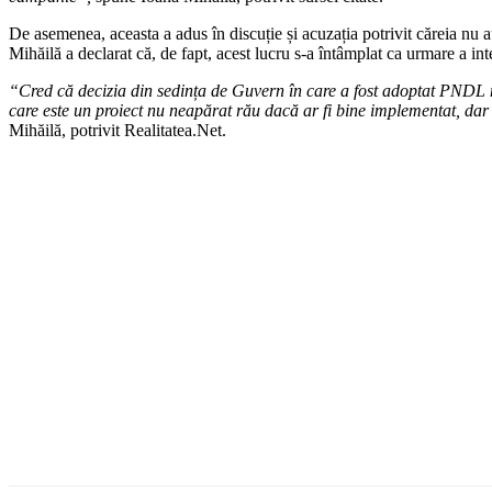
De asemenea, aceasta a adus în discuție și acuzația potrivit căreia nu 
Mihăilă a declarat că, de fapt, acest lucru s-a întâmplat ca urmare a in
“Cred că decizia din sedința de Guvern în care a fost adoptat PNDL n
care este un proiect nu neapărat rău dacă ar fi bine implementat, dar a
Mihăilă, potrivit Realitatea.Net.