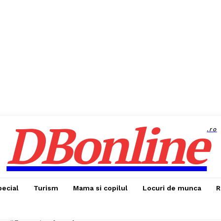
DBonline
.ro
pecial
Turism
Mama si copilul
Locuri de munca
R