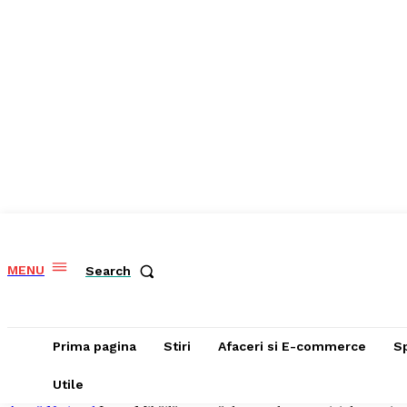
MENU
Search
Prima pagina
Stiri
Afaceri si E-commerce
S
Utile