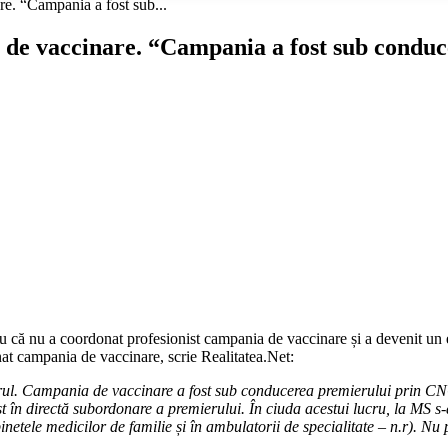
re. “Campania a fost sub...
i de vaccinare. “Campania a fost sub condu
țu că nu a coordonat profesionist campania de vaccinare și a devenit un e
nat campania de vaccinare, scrie Realitatea.Net:
ul. Campania de vaccinare a fost sub conducerea premierului prin CNCAV
 în directă subordonare a premierului. În ciuda acestui lucru, la MS s
etele medicilor de familie și în ambulatorii de specialitate – n.r). Nu