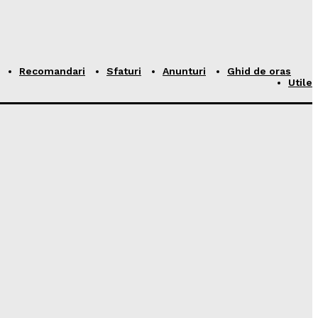
Recomandari
Sfaturi
Anunturi
Ghid de oras
Utile