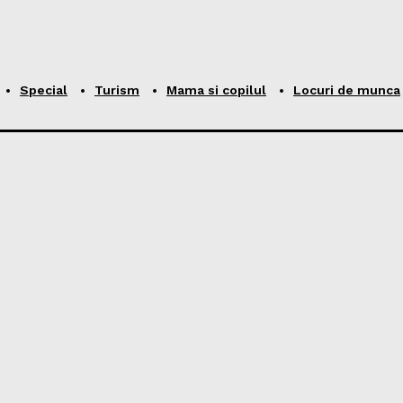
Special
Turism
Mama si copilul
Locuri de munca