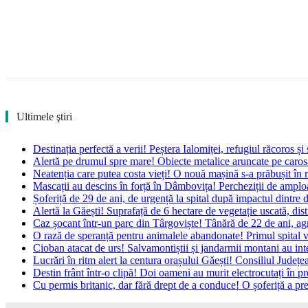
Ultimele ştiri
Destinația perfectă a verii! Peștera Ialomiței, refugiul răcoros ș
Alertă pe drumul spre mare! Obiecte metalice aruncate pe carosa
Neatenția care putea costa vieți! O nouă mașină s-a prăbușit în
Mascații au descins în forță în Dâmbovița! Percheziții de amploar
Șoferiță de 29 de ani, de urgență la spital după impactul dintre
Alertă la Găești! Suprafață de 6 hectare de vegetație uscată, dis
Caz șocant într-un parc din Târgoviște! Tânără de 22 de ani, agre
O rază de speranță pentru animalele abandonate! Primul spital v
Cioban atacat de urs! Salvamontiștii și jandarmii montani au int
Lucrări în ritm alert la centura orașului Găești! Consiliul Jude
Destin frânt într-o clipă! Doi oameni au murit electrocutați în p
Cu permis britanic, dar fără drept de a conduce! O șoferiță a prez