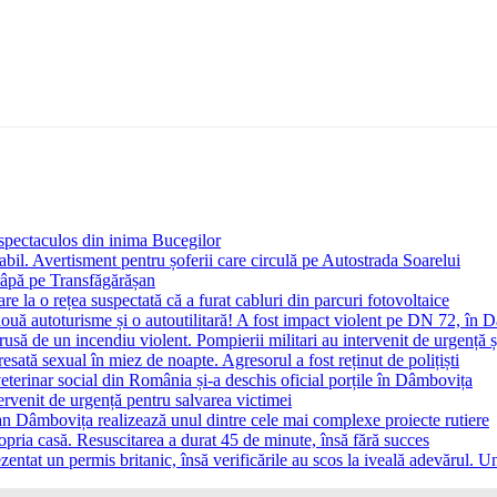
i spectaculos din inima Bucegilor
bil. Avertisment pentru șoferii care circulă pe Autostrada Soarelui
 râpă pe Transfăgărășan
e la o rețea suspectată că a furat cabluri din parcuri fotovoltaice
 două autoturisme și o autoutilitară! A fost impact violent pe DN 72, în
trusă de un incendiu violent. Pompierii militari au intervenit de urgență
sată sexual în miez de noapte. Agresorul a fost reținut de polițiști
eterinar social din România și-a deschis oficial porțile în Dâmbovița
ervenit de urgență pentru salvarea victimei
țean Dâmbovița realizează unul dintre cele mai complexe proiecte rutiere
ropria casă. Resuscitarea a durat 45 de minute, însă fără succes
entat un permis britanic, însă verificările au scos la iveală adevărul. Un 