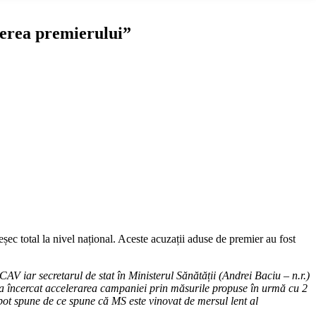
cerea premierului”
șec total la nivel național. Aceste acuzații aduse de premier au fost
 iar secretarul de stat în Ministerul Sănătății (Andrei Baciu – n.r.)
-a încercat accelerarea campaniei prin măsurile propuse în urmă cu 2
 pot spune de ce spune că MS este vinovat de mersul lent al