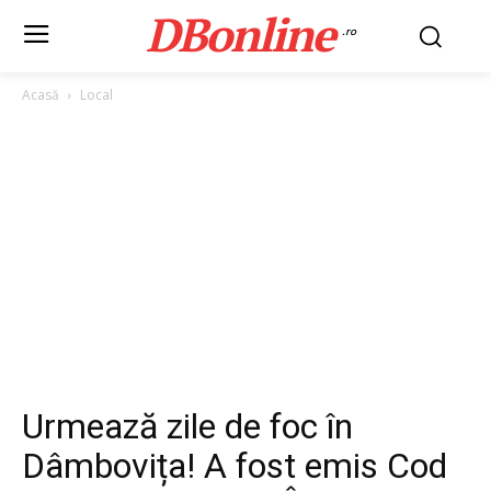
DBonline
.ro
Acasă
Local
Urmează zile de foc în
Dâmbovița! A fost emis Cod