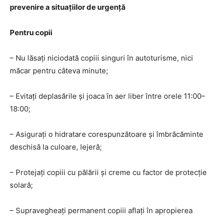
prevenire a situațiilor de urgență
Pentru copii
– Nu lăsați niciodată copiii singuri în autoturisme, nici
măcar pentru câteva minute;
– Evitați deplasările și joaca în aer liber între orele 11:00–
18:00;
– Asigurați o hidratare corespunzătoare și îmbrăcăminte
deschisă la culoare, lejeră;
– Protejați copiii cu pălării și creme cu factor de protecție
solară;
– Supravegheați permanent copiii aflați în apropierea