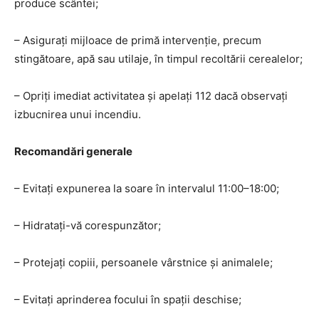
produce scântei;
– Asigurați mijloace de primă intervenție, precum
stingătoare, apă sau utilaje, în timpul recoltării cerealelor;
– Opriți imediat activitatea și apelați 112 dacă observați
izbucnirea unui incendiu.
Recomandări generale
– Evitați expunerea la soare în intervalul 11:00–18:00;
– Hidratați-vă corespunzător;
– Protejați copiii, persoanele vârstnice și animalele;
– Evitați aprinderea focului în spații deschise;