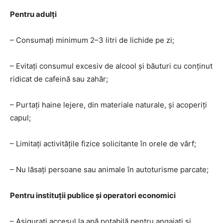
Pentru adulți
– Consumați minimum 2–3 litri de lichide pe zi;
– Evitați consumul excesiv de alcool și băuturi cu conținut
ridicat de cafeină sau zahăr;
– Purtați haine lejere, din materiale naturale, și acoperiți
capul;
– Limitați activitățile fizice solicitante în orele de vârf;
– Nu lăsați persoane sau animale în autoturisme parcate;
Pentru instituții publice și operatori economici
– Asigurați accesul la apă potabilă pentru angajați și