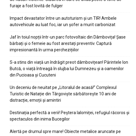
furaje a fost lovită de fulger
Impact devastator între un autoturism și un TIR! Ambele
autovehicule au luat foc, iar un șofer a murit carbonizat
Jaf în toiul nopții într-un parc fotovoltaic din Dâmbovița! Șase
bărbați și o femeie au fost arestați preventiv. Captură
impresionantă în urma perchezițiilor
S-a stins din viață un îndrăgit preot dâmbovițean! Părintele Ion
Butcă, o viață întreagă în slujba lui Dumnezeu și a oamenilor
din Pucioasa și Cucuteni
Un deceniu de neuitat pe „Litoralul de acasă!” Complexul
Turistic de Natație din Târgoviște sărbătorește 10 ani de
distracție, emoții și amintiri
Destinația perfectă a verii! Peștera Ialomiței, refugiul răcoros și
spectaculos din inima Bucegilor
Alertă pe drumul spre mare! Obiecte metalice aruncate pe