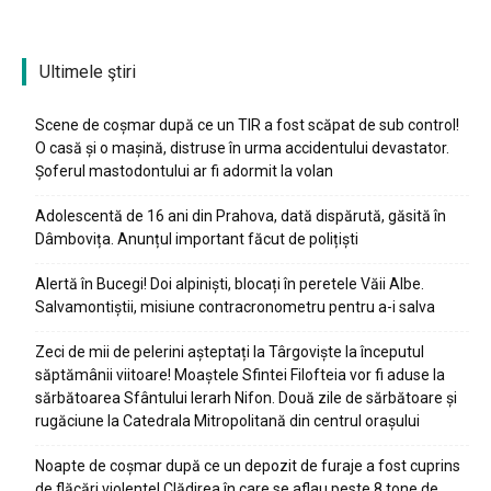
Ultimele ştiri
Scene de coșmar după ce un TIR a fost scăpat de sub control!
O casă și o mașină, distruse în urma accidentului devastator.
Șoferul mastodontului ar fi adormit la volan
Adolescentă de 16 ani din Prahova, dată dispărută, găsită în
Dâmbovița. Anunțul important făcut de polițiști
Alertă în Bucegi! Doi alpiniști, blocați în peretele Văii Albe.
Salvamontiștii, misiune contracronometru pentru a-i salva
Zeci de mii de pelerini așteptați la Târgoviște la începutul
săptămânii viitoare! Moaștele Sfintei Filofteia vor fi aduse la
sărbătoarea Sfântului Ierarh Nifon. Două zile de sărbătoare și
rugăciune la Catedrala Mitropolitană din centrul orașului
Noapte de coșmar după ce un depozit de furaje a fost cuprins
de flăcări violente! Clădirea în care se aflau peste 8 tone de