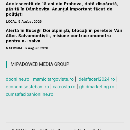
Adolescentă de 16 ani din Prahova, dată dispărută,
găsită în Dâmbovița. Anunțul important făcut de
polițiști
LOCAL
8 August 2026
Alertă în Bucegi! Doi alpiniști, blocați în peretele Văii
Albe. Salvamontiștii, misiune contracronometru
pentru a-i salva
NATIONAL
8 August 2026
MIPADOWEB MEDIA GROUP
dbonline.ro
|
mamicitargoviste.ro
|
ideiafaceri2024.ro
|
economisestebani.ro
|
catcosta.ro
|
ghidmarketing.ro
|
cumsafacibanionline.ro