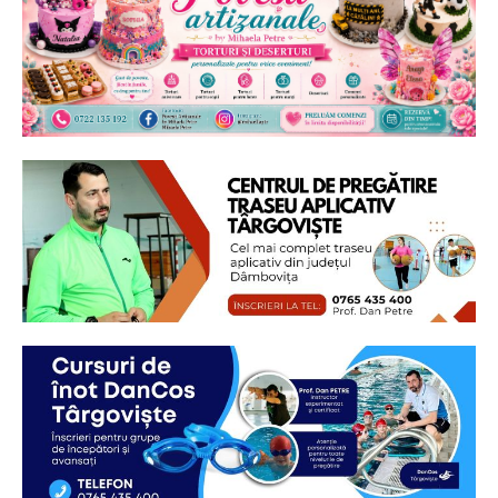
Ionuț Parghel
2
de 2