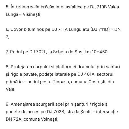
5. Întreținerea îmbrăcămintei asfaltice pe DJ 710B Valea
Lungă – Vișinești;
6. Covor bituminos pe DJ 711A Lungulețu (DJ 711D) – DN
7,
7. Podul pe DJ 702L, la Scheiu de Sus, km 10+450;
8. Protejarea corpului și platformei drumului prin șanțuri
și rigole pavate, podețe laterale pe DJ 401A, sectorul
primărie – podul peste Tinoasa, comuna Costeștii din
Vale;
9. Amenajarea scurgerii apei prin șanțuri / rigole și
podețe de acces pe DJ 702B, strada Școlii – intersecție
DN 72A, comuna Voinești;