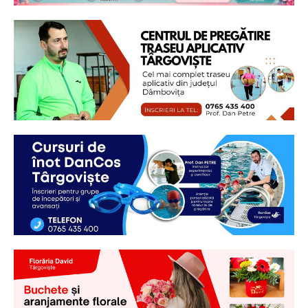
Ionuț Parghel
2
de 2