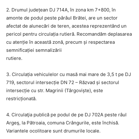
2. Drumul județean DJ 714A, în zona km 7+800, în
amonte de podul peste pârâul Brătei, are un sector
afectat de alunecări de teren, acestea reprezentând un
pericol pentru circulația rutieră. Recomandăm deplasarea
cu atenție în această zonă, precum și respectarea
semnificației semnalizării
rutiere.
3. Circulația vehiculelor cu masă mai mare de 3,5 t pe DJ
719, sectorul intersecție DN 72 – Răzvad și sectorul
intersecție cu str. Magrinii (Târgoviște), este
restricționată.
4. Circulaţia publică pe podul de pe DJ 702A peste râul
Argeş, la Pătroaia, comuna Crângurile, este închisă.
Variantele ocolitoare sunt drumurile locale.