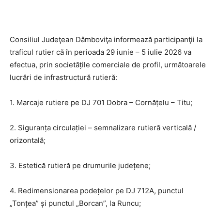
Consiliul Judeţean Dâmboviţa informează participanţii la
traficul rutier că în perioada 29 iunie – 5 iulie 2026 va
efectua, prin societățile comerciale de profil, următoarele
lucrări de infrastructură rutieră:
1. Marcaje rutiere pe DJ 701 Dobra – Cornățelu – Titu;
2. Siguranța circulației – semnalizare rutieră verticală /
orizontală;
3. Estetică rutieră pe drumurile județene;
4. Redimensionarea podețelor pe DJ 712A, punctul
„Tonțea” și punctul „Borcan”, la Runcu;