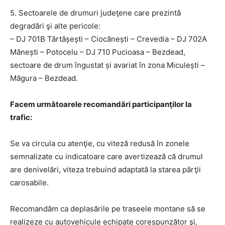
5. Sectoarele de drumuri judeţene care prezintă
degradări şi alte pericole:
– DJ 701B Tărtășești – Ciocănești – Crevedia – DJ 702A
Mănești – Potocelu – DJ 710 Pucioasa – Bezdead,
sectoare de drum îngustat și avariat în zona Miculești –
Măgura – Bezdead.
Facem următoarele recomandări participanţilor la
trafic:
Se va circula cu atenţie, cu viteză redusă în zonele
semnalizate cu indicatoare care avertizează că drumul
are denivelări, viteza trebuind adaptată la starea părţii
carosabile.
Recomandăm ca deplasările pe traseele montane să se
realizeze cu autovehicule echipate corespunzător şi,