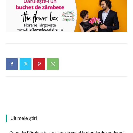
Ultimele ştiri
Copiii din Dâmbovița vor avea un spital la standarde moderne!