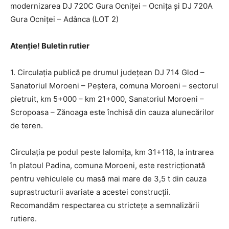
modernizarea DJ 720C Gura Ocniței – Ocnița și DJ 720A
Gura Ocniței – Adânca (LOT 2)
Atenție! Buletin rutier
1. Circulația publică pe drumul județean DJ 714 Glod –
Sanatoriul Moroeni – Peștera, comuna Moroeni – sectorul
pietruit, km 5+000 – km 21+000, Sanatoriul Moroeni –
Scropoasa – Zănoaga este închisă din cauza alunecărilor
de teren.
Circulația pe podul peste Ialomița, km 31+118, la intrarea
în platoul Padina, comuna Moroeni, este restricționată
pentru vehiculele cu masă mai mare de 3,5 t din cauza
suprastructurii avariate a acestei construcții.
Recomandăm respectarea cu strictețe a semnalizării
rutiere.