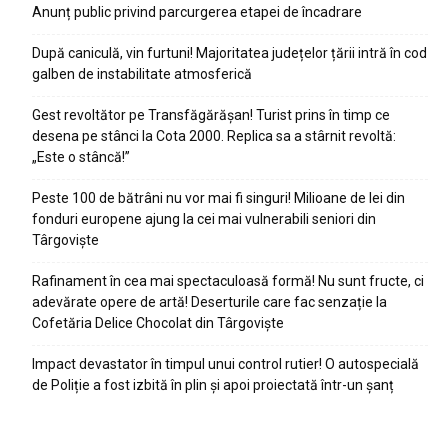
Anunț public privind parcurgerea etapei de încadrare
După caniculă, vin furtuni! Majoritatea județelor țării intră în cod
galben de instabilitate atmosferică
Gest revoltător pe Transfăgărășan! Turist prins în timp ce
desena pe stânci la Cota 2000. Replica sa a stârnit revoltă:
„Este o stâncă!”
Peste 100 de bătrâni nu vor mai fi singuri! Milioane de lei din
fonduri europene ajung la cei mai vulnerabili seniori din
Târgoviște
Rafinament în cea mai spectaculoasă formă! Nu sunt fructe, ci
adevărate opere de artă! Deserturile care fac senzație la
Cofetăria Delice Chocolat din Târgoviște
Impact devastator în timpul unui control rutier! O autospecială
de Poliție a fost izbită în plin și apoi proiectată într-un șanț