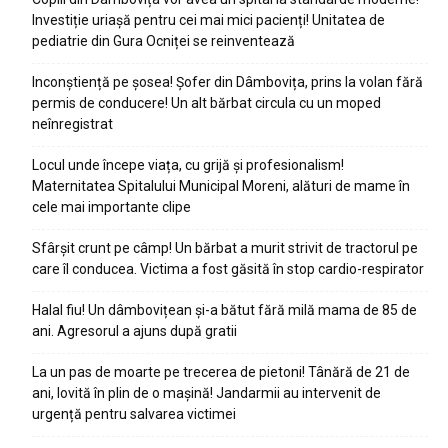
Investiție uriașă pentru cei mai mici pacienți! Unitatea de
pediatrie din Gura Ocniței se reinventează
Inconștiență pe șosea! Șofer din Dâmbovița, prins la volan fără
permis de conducere! Un alt bărbat circula cu un moped
neînregistrat
Locul unde începe viața, cu grijă și profesionalism!
Maternitatea Spitalului Municipal Moreni, alături de mame în
cele mai importante clipe
Sfârșit crunt pe câmp! Un bărbat a murit strivit de tractorul pe
care îl conducea. Victima a fost găsită în stop cardio-respirator
Halal fiu! Un dâmbovițean și-a bătut fără milă mama de 85 de
ani. Agresorul a ajuns după gratii
La un pas de moarte pe trecerea de pietoni! Tânără de 21 de
ani, lovită în plin de o mașină! Jandarmii au intervenit de
urgență pentru salvarea victimei