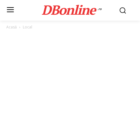
DBonline
.ro
Acasă
Local