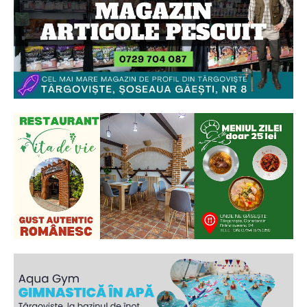
Ionuț Parghel