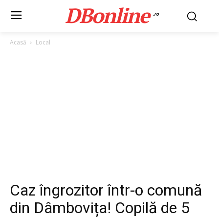
DBonline
.ro
Acasă
Local
Caz îngrozitor într-o comună
din Dâmbovița! Copilă de 5