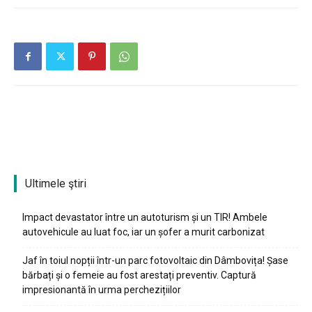
Ultimele ştiri
Impact devastator între un autoturism și un TIR! Ambele
autovehicule au luat foc, iar un șofer a murit carbonizat
Jaf în toiul nopții într-un parc fotovoltaic din Dâmbovița! Șase
bărbați și o femeie au fost arestați preventiv. Captură
impresionantă în urma perchezițiilor