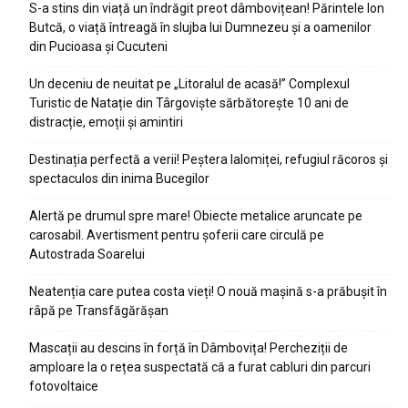
S-a stins din viață un îndrăgit preot dâmbovițean! Părintele Ion
Butcă, o viață întreagă în slujba lui Dumnezeu și a oamenilor
din Pucioasa și Cucuteni
Un deceniu de neuitat pe „Litoralul de acasă!” Complexul
Turistic de Natație din Târgoviște sărbătorește 10 ani de
distracție, emoții și amintiri
Destinația perfectă a verii! Peștera Ialomiței, refugiul răcoros și
spectaculos din inima Bucegilor
Alertă pe drumul spre mare! Obiecte metalice aruncate pe
carosabil. Avertisment pentru șoferii care circulă pe
Autostrada Soarelui
Neatenția care putea costa vieți! O nouă mașină s-a prăbușit în
râpă pe Transfăgărășan
Mascații au descins în forță în Dâmbovița! Percheziții de
amploare la o rețea suspectată că a furat cabluri din parcuri
fotovoltaice