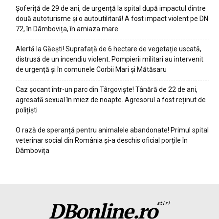
Șoferiță de 29 de ani, de urgență la spital după impactul dintre
două autoturisme și o autoutilitară! A fost impact violent pe DN
72, în Dâmbovița, în amiaza mare
Alertă la Găești! Suprafață de 6 hectare de vegetație uscată,
distrusă de un incendiu violent. Pompierii militari au intervenit
de urgență și în comunele Corbii Mari și Mătăsaru
Caz șocant într-un parc din Târgoviște! Tânără de 22 de ani,
agresată sexual în miez de noapte. Agresorul a fost reținut de
polițiști
O rază de speranță pentru animalele abandonate! Primul spital
veterinar social din România și-a deschis oficial porțile în
Dâmbovița
DBonline.ro
stiri