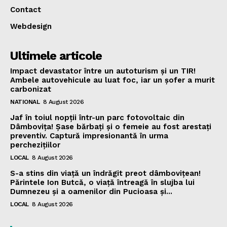
Contact
Webdesign
Ultimele articole
Impact devastator între un autoturism și un TIR!
Ambele autovehicule au luat foc, iar un șofer a murit
carbonizat
NATIONAL
8 August 2026
Jaf în toiul nopții într-un parc fotovoltaic din
Dâmbovița! Șase bărbați și o femeie au fost arestați
preventiv. Captură impresionantă în urma
perchezițiilor
LOCAL
8 August 2026
S-a stins din viață un îndrăgit preot dâmbovițean!
Părintele Ion Butcă, o viață întreagă în slujba lui
Dumnezeu și a oamenilor din Pucioasa și...
LOCAL
8 August 2026