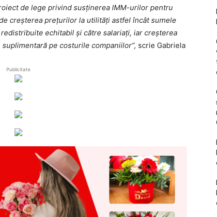
roiect de lege privind susținerea IMM-urilor pentru
creșterea prețurilor la utilități astfel încât sumele
redistribuite echitabil și către salariați, iar creșterea
e suplimentară pe costurile companiilor”,
scrie Gabriela
Publicitate