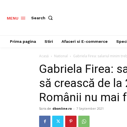
Search
MENU
Prima pagina
Stiri
Afaceri si E-commerce
Speci
Acasă
National
Gabriela Firea: salariul minim treb
Gabriela Firea: s
să crească de la 2
Românii nu mai f
Scris de
dbonline.ro
-
7 September 2021