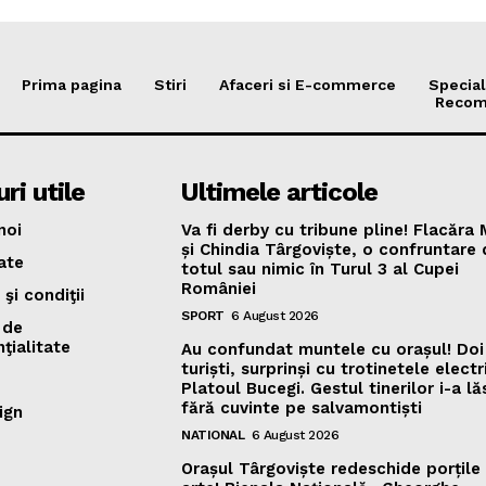
Prima pagina
Stiri
Afaceri si E-commerce
Special
Recom
ri utile
Ultimele articole
noi
Va fi derby cu tribune pline! Flacăra
și Chindia Târgoviște, o confruntare
ate
totul sau nimic în Turul 3 al Cupei
României
şi condiţii
SPORT
6 August 2026
 de
ţialitate
Au confundat muntele cu orașul! Doi
turiști, surprinși cu trotinetele elect
Platoul Bucegi. Gestul tinerilor i-a lă
fără cuvinte pe salvamontiști
ign
NATIONAL
6 August 2026
Orașul Târgoviște redeschide porțile 