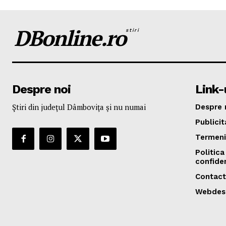
DBonline.ro
stiri
Despre noi
Link-u
Ştiri din judeţul Dâmboviţa şi nu numai
Despre 
Publicit
Termeni 
Politica
confiden
Contact
Webdes