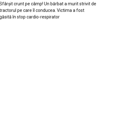
Sfârșit crunt pe câmp! Un bărbat a murit strivit de
tractorul pe care îl conducea. Victima a fost
2
de 2
găsită în stop cardio-respirator