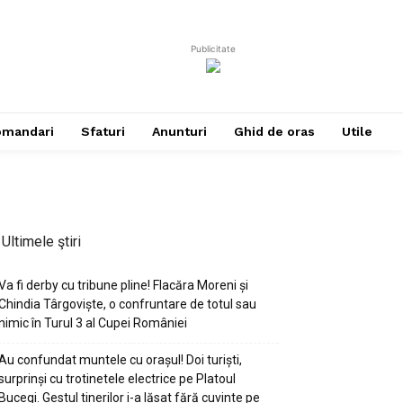
Publicitate
omandari
Sfaturi
Anunturi
Ghid de oras
Utile
Ultimele ştiri
Va fi derby cu tribune pline! Flacăra Moreni și
Chindia Târgoviște, o confruntare de totul sau
nimic în Turul 3 al Cupei României
Au confundat muntele cu orașul! Doi turiști,
surprinși cu trotinetele electrice pe Platoul
Bucegi. Gestul tinerilor i-a lăsat fără cuvinte pe