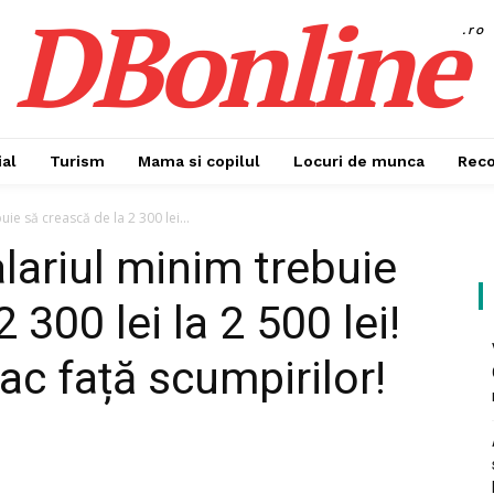
DBonline
.ro
al
Turism
Mama si copilul
Locuri de munca
Rec
uie să crească de la 2 300 lei...
alariul minim trebuie
 300 lei la 2 500 lei!
ac față scumpirilor!