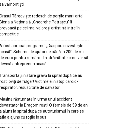
salvamontiști
Orașul Târgoviște redeschide porțile marii arte!
Bienala Națională „Gheorghe Petrașcu” îi
provoacă pe cei mai valoroși artiști să intre în
competiție
A fost aprobat programul „Diaspora investește
acasă”. Scheme de ajutor de până la 200 de mii
de euro pentru românii din străinătate care vor să
devină antreprenori acasă
Transportați în stare gravă la spital după ce au
fost loviți de fulger! Victimele în stop cardio-
respirator, resuscitate de salvatori
Mașină răsturnată în urma unui accident
devastator la Dragomirești! O femeie de 59 de ani
a ajuns la spital după ce autoturismul în care se
afla a ajuns cu roțile în sus