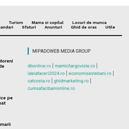
Turism
Mama si copilul
Locuri de munca
andari
Sfaturi
Anunturi
Ghid de oras
Utile
MIPADOWEB MEDIA GROUP
 Moreni
dbonline.ro
|
mamicitargoviste.ro
|
 de
ideiafaceri2024.ro
|
economisestebani.ro
|
catcosta.ro
|
ghidmarketing.ro
|
cumsafacibanionline.ro
rice pe
sat
marii