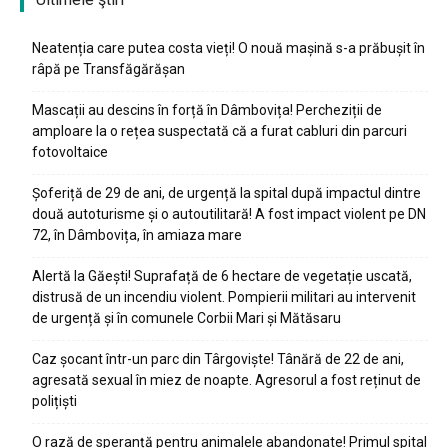
Neatenția care putea costa vieți! O nouă mașină s-a prăbușit în
râpă pe Transfăgărășan
Mascații au descins în forță în Dâmbovița! Percheziții de
amploare la o rețea suspectată că a furat cabluri din parcuri
fotovoltaice
Șoferiță de 29 de ani, de urgență la spital după impactul dintre
două autoturisme și o autoutilitară! A fost impact violent pe DN
72, în Dâmbovița, în amiaza mare
Alertă la Găești! Suprafață de 6 hectare de vegetație uscată,
distrusă de un incendiu violent. Pompierii militari au intervenit
de urgență și în comunele Corbii Mari și Mătăsaru
Caz șocant într-un parc din Târgoviște! Tânără de 22 de ani,
agresată sexual în miez de noapte. Agresorul a fost reținut de
polițiști
O rază de speranță pentru animalele abandonate! Primul spital