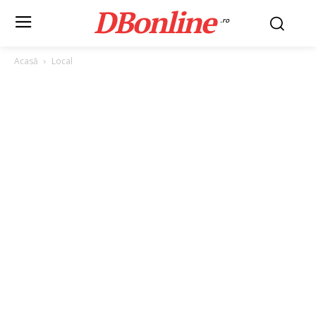
DBonline
.ro
Acasă
Local