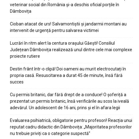
veterinar social din România și-a deschis oficial porțile în
Dâmbovița
Cioban atacat de urs! Salvamontiștii și jandarmii montani au
intervenit de urgență pentru salvarea victimei
Lucrări în ritm alert la centura orașului Găești! Consiliul
Județean Dâmbovița realizează unul dintre cele mai complexe
proiecte rutiere
Destin frânt într-o clipă! Doi oameni au murit electrocutați în
propria casă. Resuscitarea a durat 45 de minute, însă fără
succes
Cu permis britanic, dar fără drept de a conduce! O șoferiță a
prezentat un permis britanic, însă verificările au scos la iveală
adevărul. Un adolescent de 16 ani, prins și el în afara legii
Evaluarea psihiatrică, obligatorie pentru profesori! Reacția unui
reputat cadru didactic din Dâmbovița: „Majoritatea profesorilor
nu trebuie priviți ca o categorie suspectă”