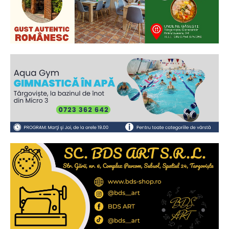
Ionuț Parghel
2
de 2