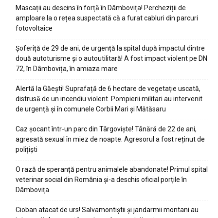
Mascații au descins în forță în Dâmbovița! Percheziții de
amploare la o rețea suspectată că a furat cabluri din parcuri
fotovoltaice
Șoferiță de 29 de ani, de urgență la spital după impactul dintre
două autoturisme și o autoutilitară! A fost impact violent pe DN
72, în Dâmbovița, în amiaza mare
Alertă la Găești! Suprafață de 6 hectare de vegetație uscată,
distrusă de un incendiu violent. Pompierii militari au intervenit
de urgență și în comunele Corbii Mari și Mătăsaru
Caz șocant într-un parc din Târgoviște! Tânără de 22 de ani,
agresată sexual în miez de noapte. Agresorul a fost reținut de
polițiști
O rază de speranță pentru animalele abandonate! Primul spital
veterinar social din România și-a deschis oficial porțile în
Dâmbovița
Cioban atacat de urs! Salvamontiștii și jandarmii montani au