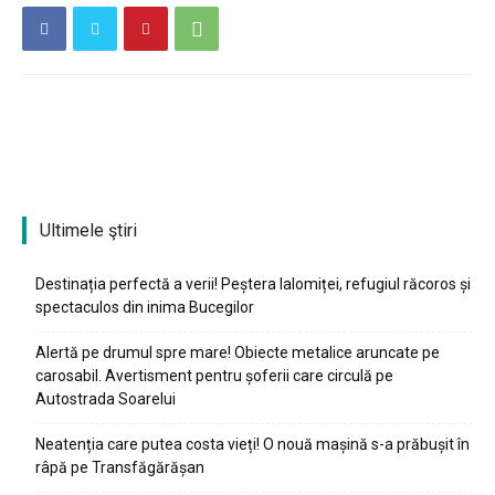
Ultimele ştiri
Destinația perfectă a verii! Peștera Ialomiței, refugiul răcoros și
spectaculos din inima Bucegilor
Alertă pe drumul spre mare! Obiecte metalice aruncate pe
carosabil. Avertisment pentru șoferii care circulă pe
Autostrada Soarelui
Ionuț Parghel
Neatenția care putea costa vieți! O nouă mașină s-a prăbușit în
2
de 2
râpă pe Transfăgărășan