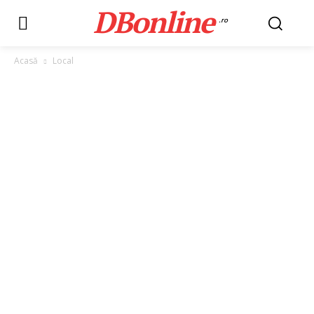
DBonline
.ro
Acasă
Local