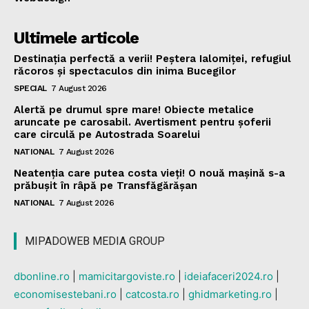
Ultimele articole
Destinația perfectă a verii! Peștera Ialomiței, refugiul
răcoros și spectaculos din inima Bucegilor
SPECIAL
7 August 2026
Alertă pe drumul spre mare! Obiecte metalice
aruncate pe carosabil. Avertisment pentru șoferii
care circulă pe Autostrada Soarelui
NATIONAL
7 August 2026
Neatenția care putea costa vieți! O nouă mașină s-a
prăbușit în râpă pe Transfăgărășan
NATIONAL
7 August 2026
MIPADOWEB MEDIA GROUP
dbonline.ro
|
mamicitargoviste.ro
|
ideiafaceri2024.ro
|
economisestebani.ro
|
catcosta.ro
|
ghidmarketing.ro
|