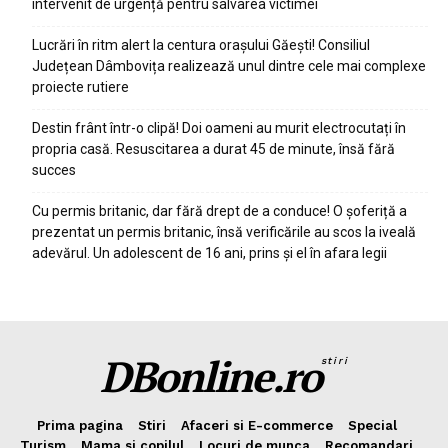
intervenit de urgență pentru salvarea victimei
Lucrări în ritm alert la centura orașului Găești! Consiliul
Județean Dâmbovița realizează unul dintre cele mai complexe
proiecte rutiere
Destin frânt într-o clipă! Doi oameni au murit electrocutați în
propria casă. Resuscitarea a durat 45 de minute, însă fără
succes
Cu permis britanic, dar fără drept de a conduce! O șoferiță a
prezentat un permis britanic, însă verificările au scos la iveală
adevărul. Un adolescent de 16 ani, prins și el în afara legii
DBonline.ro
stiri
Prima pagina
Stiri
Afaceri si E-commerce
Special
Turism
Mama si copilul
Locuri de munca
Recomandari