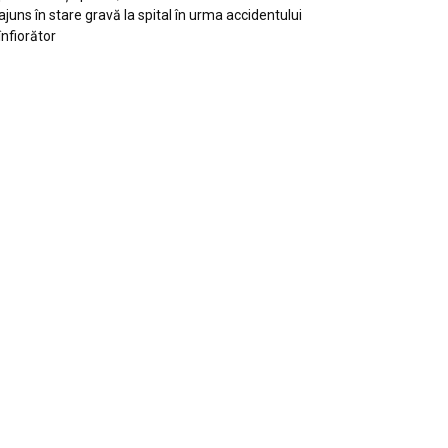
ajuns în stare gravă la spital în urma accidentului
înfiorător