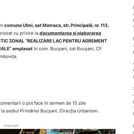
 în
comuna Ulmi, sat Matraca, str. Principală, nr. 113,
eresat cu privire la
documentarea și elaborarea
STIC ZONAL
“
REALIZARE LAC PENTRU AGREMENT
RALE
” amplasat
în com. Bucșani, sat Bucșani, CF
mbovița.
comentarii o pot face în termen de 15 zile
i la sediul Primăriei Bucșani, Direcția Urbanism.
Publicitate