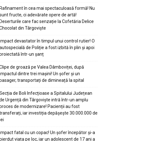
Rafinament în cea mai spectaculoasă formă! Nu
sunt fructe, ci adevărate opere de artă!
Deserturile care fac senzație la Cofetăria Delice
Chocolat din Târgoviște
Impact devastator în timpul unui control rutier! O
autospecială de Poliție a fost izbită în plin și apoi
proiectată într-un șanț
Clipe de groază pe Valea Dâmboviței, după
impactul dintre trei mașini! Un șofer și un
pasager, transportați de dimineață la spital
Secția de Boli Infecțioase a Spitalului Județean
de Urgență din Târgoviște intră într-un amplu
proces de modernizare! Pacienții au fost
transferați, iar investiția depășește 30.000.000 de
lei
Impact fatal cu un copac! Un șofer începător și-a
pierdut viața pe loc, iar un adolescent de 17 ani a