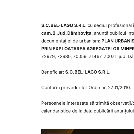
S.C. BEL-LAGO S.R.L
. cu sediul profesional
cam. 2. Jud. Dâmbovița
, anunță publicul int
documentației de urbanism:
PLAN URBANI
PRIN EXPLOATAREA AGREGATELOR MINE
72979, 72980, 70059, 71467, 70071, jud. Dâ
Beneficiar:
S.C. BEL-LAGO S.R.L.
Conform prevederilor Ordin nr. 2701/2010.
Persoanele interesate să trimită observații/
calendaristice de la data publicării anunțulu