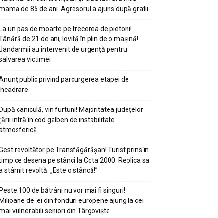
mama de 85 de ani. Agresorul a ajuns după gratii
La un pas de moarte pe trecerea de pietoni!
Tânără de 21 de ani, lovită în plin de o mașină!
Jandarmii au intervenit de urgență pentru
salvarea victimei
Anunț public privind parcurgerea etapei de
încadrare
După caniculă, vin furtuni! Majoritatea județelor
țării intră în cod galben de instabilitate
atmosferică
Gest revoltător pe Transfăgărășan! Turist prins în
timp ce desena pe stânci la Cota 2000. Replica sa
a stârnit revoltă: „Este o stâncă!”
Peste 100 de bătrâni nu vor mai fi singuri!
Milioane de lei din fonduri europene ajung la cei
mai vulnerabili seniori din Târgoviște