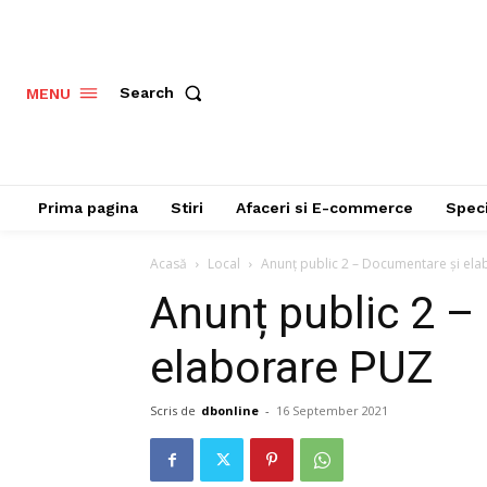
Search
MENU
Prima pagina
Stiri
Afaceri si E-commerce
Speci
Acasă
Local
Anunț public 2 – Documentare și el
Anunț public 2 –
elaborare PUZ
Scris de
dbonline
-
16 September 2021