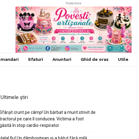
Publicitate
omandari
Sfaturi
Anunturi
Ghid de oras
Utile
Ultimele ştiri
Sfârșit crunt pe câmp! Un bărbat a murit strivit de
tractorul pe care îl conducea. Victima a fost
găsită în stop cardio-respirator
Halal fiu! Un dâmbovițean și-a bătut fără milă