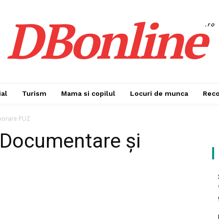
DBonline
.ro
al
Turism
Mama si copilul
Locuri de munca
Rec
aborare PUZ
 Documentare și