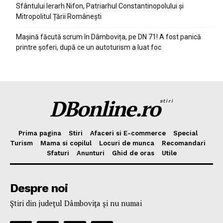
Sfântului Ierarh Nifon, Patriarhul Constantinopolului și
Mitropolitul Țării Românești
Mașină făcută scrum în Dâmbovița, pe DN 71! A fost panică
printre șoferi, după ce un autoturism a luat foc
DBonline.ro
stiri
Prima pagina
Stiri
Afaceri si E-commerce
Special
Turism
Mama si copilul
Locuri de munca
Recomandari
Sfaturi
Anunturi
Ghid de oras
Utile
Despre noi
Ştiri din judeţul Dâmboviţa şi nu numai