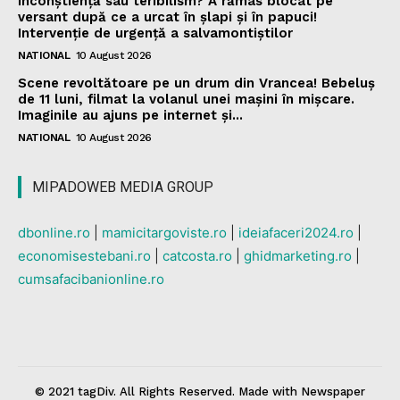
Inconștiență sau teribilism? A rămas blocat pe
versant după ce a urcat în șlapi și în papuci!
Intervenție de urgență a salvamontiștilor
NATIONAL
10 August 2026
Scene revoltătoare pe un drum din Vrancea! Bebeluș
de 11 luni, filmat la volanul unei mașini în mișcare.
Imaginile au ajuns pe internet și...
NATIONAL
10 August 2026
MIPADOWEB MEDIA GROUP
dbonline.ro
|
mamicitargoviste.ro
|
ideiafaceri2024.ro
|
economisestebani.ro
|
catcosta.ro
|
ghidmarketing.ro
|
cumsafacibanionline.ro
© 2021 tagDiv. All Rights Reserved. Made with Newspaper