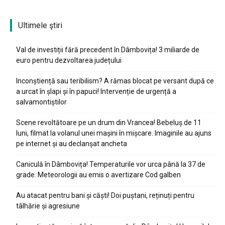
Ultimele ştiri
Val de investiții fără precedent în Dâmbovița! 3 miliarde de
euro pentru dezvoltarea județului
Inconștiență sau teribilism? A rămas blocat pe versant după ce
a urcat în șlapi și în papuci! Intervenție de urgență a
salvamontiștilor
Scene revoltătoare pe un drum din Vrancea! Bebeluș de 11
luni, filmat la volanul unei mașini în mișcare. Imaginile au ajuns
pe internet și au declanșat ancheta
Caniculă în Dâmbovița! Temperaturile vor urca până la 37 de
grade. Meteorologii au emis o avertizare Cod galben
Au atacat pentru bani și căști! Doi puștani, reținuți pentru
tâlhărie și agresiune