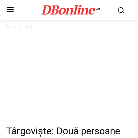
DBonline
.ro
Acasă
Local
Târgoviște: Două persoane