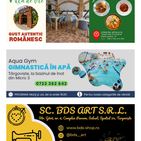
Ionuț Parghel
2
de 2