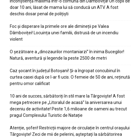
Inconștiență maximă într-o comună din Dâmbovița! Un copil de
doar 10 ani, lăsat de mama lui să conducă un ATV. A fost
deschis dosar penal de polițiști
Foc și disperare la primele ore ale dimineții pe Valea
Dâmboviței! Locuința unei familii, distrusă de un incendiu
violent
O șezătoare a „dinozaurilor montaniarzi” în inima Bucegilor!
Natură, aventură și legende la peste 2500 de metri
Caz șocant în județul Botoșani! Și-a îngropat concubinul în
curtea casei după ce l-ar fi ucis. O femeie de 50 de ani, reținută
pentru omor calificat
10 ani de succes, sărbătoriți în stil mare la Târgoviște! A fost
mega petrecere pe „Litoralul de acasă” la aniversarea unui
deceniu de activitate! Peste 1,6 milioane de oameni au trecut
pragul Complexului Turistic de Natație
Atenție, șoferi! Restricții majore de circulație în centrul orașului
Târgoviște! Zeci de mii de pelerini, așteptați la sărbătorirea