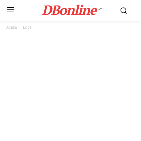
DBonline
.ro
Acasă
Local