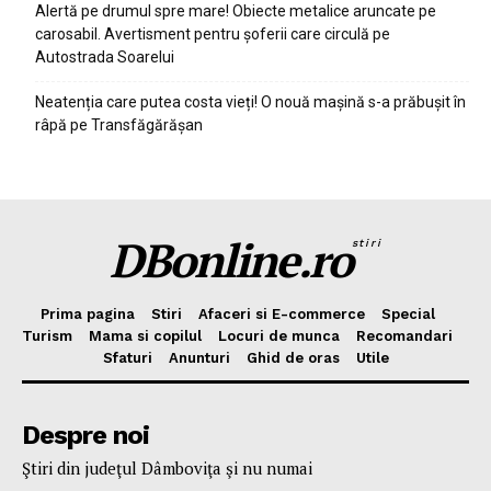
Alertă pe drumul spre mare! Obiecte metalice aruncate pe
carosabil. Avertisment pentru șoferii care circulă pe
Autostrada Soarelui
Neatenția care putea costa vieți! O nouă mașină s-a prăbușit în
râpă pe Transfăgărășan
DBonline.ro
stiri
Prima pagina
Stiri
Afaceri si E-commerce
Special
Turism
Mama si copilul
Locuri de munca
Recomandari
Sfaturi
Anunturi
Ghid de oras
Utile
Despre noi
Ştiri din judeţul Dâmboviţa şi nu numai