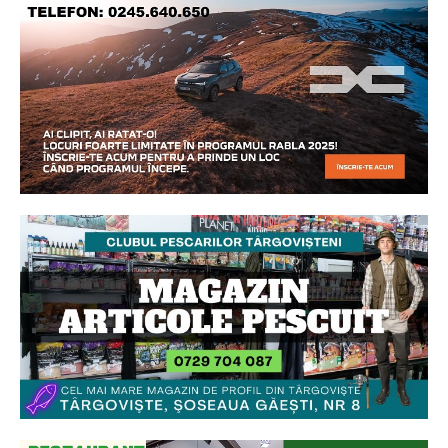
Ionuț Parghel
2
de 2