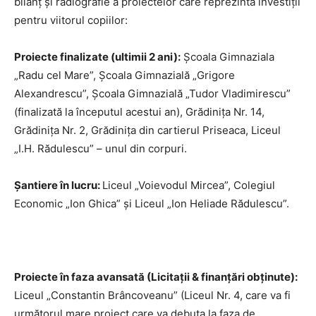
bilanț și radiografie a proiectelor care reprezintă investiții
pentru viitorul copiilor:
Proiecte finalizate (ultimii 2 ani):
Școala Gimnaziala
„Radu cel Mare”, Școala Gimnazială „Grigore
Alexandrescu”, Școala Gimnazială „Tudor Vladimirescu”
(finalizată la începutul acestui an), Grădinița Nr. 14,
Grădinița Nr. 2, Grădinița din cartierul Priseaca, Liceul
„I.H. Rădulescu” – unul din corpuri.
Șantiere în lucru:
Liceul „Voievodul Mircea”, Colegiul
Economic „Ion Ghica” și Liceul „Ion Heliade Rădulescu”.
Proiecte în faza avansată (Licitații & finanțări obținute):
Liceul „Constantin Brâncoveanu” (Liceul Nr. 4, care va fi
următorul mare proiect care va debuta la faza de