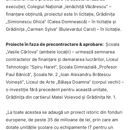
execuție), Colegiul Național „Ienăchiță Văcărescu” –
finanțare obținută, proiectul este în licitație, Grădinița
„Simionescu Ghica” (Calea Domnească) – în licitație și
Grădinița „Carmen Sylva” (Bulevardul Carol) – în licitație.
Proiecte în faza de precontractare & aprobare:
Școala
„Vasile Cârlova” (ambele locații) – urmează semnarea
contractelor de finanțare și demararea lucrărilor, Liceul
Tehnologic “Spiru Haret”, Școala Gimnazială „Profesor
Paul Bănică”, Școala Nr. 2 „Ioan Alexandru Brătescu
Voinești”, Liceul de Arte „Bălașa Doamna” (corpul vechi) –
o investiție fără precedent pentru această unitate,
Grădinița din cartierul Matei Voievod și Grădinița Nr. 1.
„La toate acestea se adaugă un proiect istoric din fonduri
europene, de peste 35 de milioane de lei, prin care am
dotate unitățile școlare cu echipamente IT pentru un