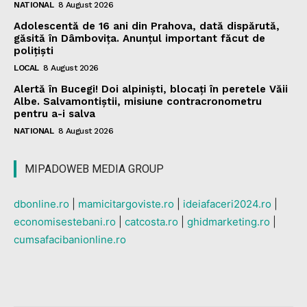
NATIONAL
8 August 2026
Adolescentă de 16 ani din Prahova, dată dispărută,
găsită în Dâmbovița. Anunțul important făcut de
polițiști
LOCAL
8 August 2026
Alertă în Bucegi! Doi alpiniști, blocați în peretele Văii
Albe. Salvamontiștii, misiune contracronometru
pentru a-i salva
NATIONAL
8 August 2026
MIPADOWEB MEDIA GROUP
dbonline.ro
|
mamicitargoviste.ro
|
ideiafaceri2024.ro
|
economisestebani.ro
|
catcosta.ro
|
ghidmarketing.ro
|
cumsafacibanionline.ro