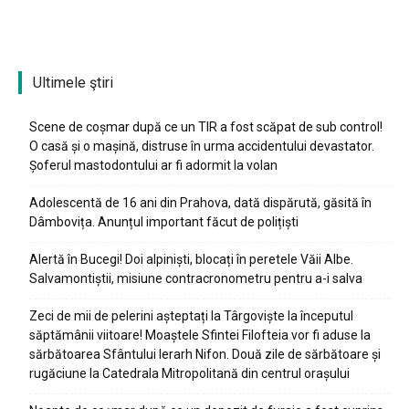
Ultimele ştiri
Scene de coșmar după ce un TIR a fost scăpat de sub control!
O casă și o mașină, distruse în urma accidentului devastator.
Șoferul mastodontului ar fi adormit la volan
Adolescentă de 16 ani din Prahova, dată dispărută, găsită în
Dâmbovița. Anunțul important făcut de polițiști
Alertă în Bucegi! Doi alpiniști, blocați în peretele Văii Albe.
Salvamontiștii, misiune contracronometru pentru a-i salva
Zeci de mii de pelerini așteptați la Târgoviște la începutul
săptămânii viitoare! Moaștele Sfintei Filofteia vor fi aduse la
sărbătoarea Sfântului Ierarh Nifon. Două zile de sărbătoare și
rugăciune la Catedrala Mitropolitană din centrul orașului