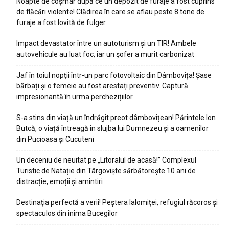
Noapte de coșmar după ce un depozit de furaje a fost cuprins
de flăcări violente! Clădirea în care se aflau peste 8 tone de
furaje a fost lovită de fulger
Impact devastator între un autoturism și un TIR! Ambele
autovehicule au luat foc, iar un șofer a murit carbonizat
Jaf în toiul nopții într-un parc fotovoltaic din Dâmbovița! Șase
bărbați și o femeie au fost arestați preventiv. Captură
impresionantă în urma perchezițiilor
S-a stins din viață un îndrăgit preot dâmbovițean! Părintele Ion
Butcă, o viață întreagă în slujba lui Dumnezeu și a oamenilor
din Pucioasa și Cucuteni
Un deceniu de neuitat pe „Litoralul de acasă!” Complexul
Turistic de Natație din Târgoviște sărbătorește 10 ani de
distracție, emoții și amintiri
Destinația perfectă a verii! Peștera Ialomiței, refugiul răcoros și
spectaculos din inima Bucegilor