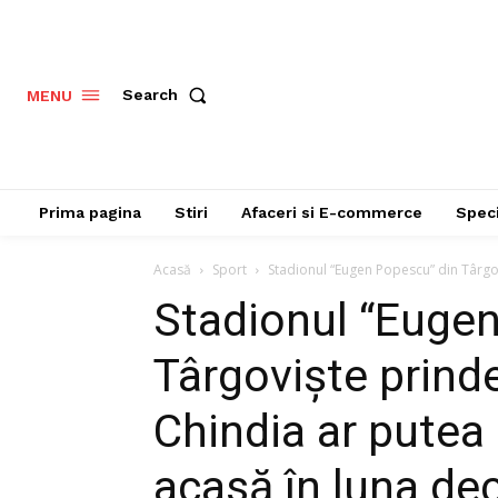
Search
MENU
Prima pagina
Stiri
Afaceri si E-commerce
Speci
Acasă
Sport
Stadionul “Eugen Popescu” din Târgov
Stadionul “Euge
Târgoviște prind
Chindia ar putea
acasă în luna de