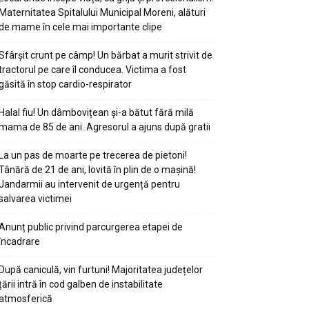
Maternitatea Spitalului Municipal Moreni, alături
de mame în cele mai importante clipe
Sfârșit crunt pe câmp! Un bărbat a murit strivit de
tractorul pe care îl conducea. Victima a fost
găsită în stop cardio-respirator
Halal fiu! Un dâmbovițean și-a bătut fără milă
mama de 85 de ani. Agresorul a ajuns după gratii
La un pas de moarte pe trecerea de pietoni!
Tânără de 21 de ani, lovită în plin de o mașină!
Jandarmii au intervenit de urgență pentru
salvarea victimei
Anunț public privind parcurgerea etapei de
încadrare
După caniculă, vin furtuni! Majoritatea județelor
țării intră în cod galben de instabilitate
atmosferică