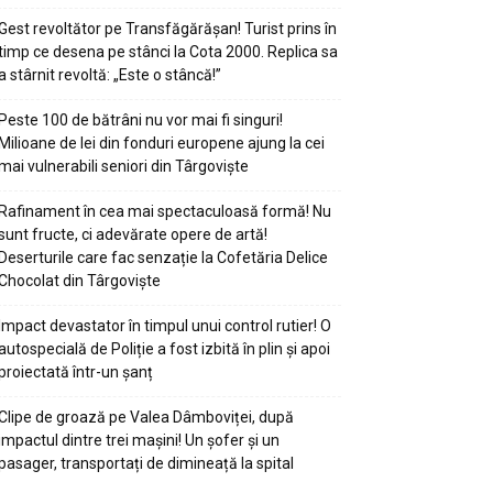
Gest revoltător pe Transfăgărășan! Turist prins în
timp ce desena pe stânci la Cota 2000. Replica sa
a stârnit revoltă: „Este o stâncă!”
Peste 100 de bătrâni nu vor mai fi singuri!
Milioane de lei din fonduri europene ajung la cei
mai vulnerabili seniori din Târgoviște
Rafinament în cea mai spectaculoasă formă! Nu
sunt fructe, ci adevărate opere de artă!
Deserturile care fac senzație la Cofetăria Delice
Chocolat din Târgoviște
Impact devastator în timpul unui control rutier! O
autospecială de Poliție a fost izbită în plin și apoi
proiectată într-un șanț
Clipe de groază pe Valea Dâmboviței, după
impactul dintre trei mașini! Un șofer și un
pasager, transportați de dimineață la spital