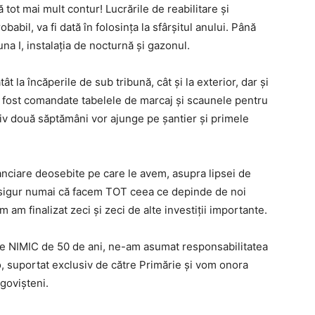
ot mai mult contur! Lucrările de reabilitare și
babil, va fi dată în folosința la sfârșitul anului. Până
una I, instalația de nocturnă și gazonul.
t la încăperile de sub tribună, cât și la exterior, dar și
u fost comandate tabelele de marcaj și scaunele pentru
ativ două săptămâni vor ajunge pe șantier și primele
nanciare deosebite pe care le avem, asupra lipsei de
 asigur numai că facem TOT ceea ce depinde de noi
m am finalizat zeci și zeci de alte investiții importante.
tise NIMIC de 50 de ani, ne-am asumat responsabilitatea
, suportat exclusiv de către Primărie și vom onora
rgovișteni.