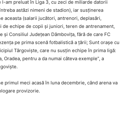
l-am preluat în Liga 3, cu zeci de miliarde datorii
ntreba astăzi nimeni de stadion), iar susținerea
 aceasta (salarii jucători, antrenori, deplasări,
 de echipe de copii și juniori, teren de antrenament,
ie și Consiliul Județean Dâmbovița, fără de care FC
zența pe prima scenă fotbalistică a țării; Sunt orașe cu
ipiul Târgoviște, care nu susțin echipe în prima ligă:
ara, Oradea, pentru a da numai câteva exemple”, a
rgoviște.
ne primul meci acasă în luna decembrie, când arena va
logare provizorie.