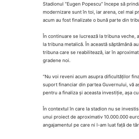
Stadionul “Eugen Popescu” începe să prindă t
modernizare sunt în toi, iar arena, cel mai pro
acum au fost finalizate o bună parte din trib
În continuare se lucrează la tribuna veche, atâ
la tribuna metalică. În această săptămână a
tribuna care se reabilitează, iar în aproxim
gradene noi.
“Nu voi reveni acum asupra dificultăților fi
suport financiar din partea Guvernului, vă
pentru a finaliza și aceasta investiție, așa cu
În contextul în care la stadion nu se inves
unui proiect de aproximativ 10.000.000 euro
angajamentul pe care ni l-am luat față de tâ