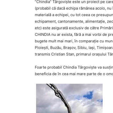
”Chindia” Târgoviște este un proiect pe care 
(probabil că dacă echipa rămânea acolo, nu î
materială a echipei, cu tot ceea ce presupune
echipament, cantonamente, alimentație, zeci
etc) este asigurată exclusiv de către Primăr
CHINDIA nu ar exista, fără a mai vorbi de pre
bugete mult mai mari, în comparație cu munic
Ploiești, Buzău, Brașov, Sibiu, Iași, Timișo
transmis Cristian Stan, primarul orașului Tâ
Foarte probabil Chindia Târgoviște va susți
beneficia de în cea mai mare parte de o omo