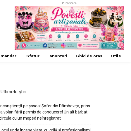
Publicitate
omandari
Sfaturi
Anunturi
Ghid de oras
Utile
Ultimele ştiri
Inconștiență pe șosea! Șofer din Dâmbovița, prins
la volan fără permis de conducere! Un alt bărbat
circula cu un moped neînregistrat
Locul unde începe viața, cu grijă și profesionalism!