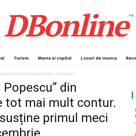
DBonline
.ro
al
Turism
Mama si copilul
Locuri de munca
Rec
iște prinde tot mai mult contur. Chindia ar...
n Popescu” din
e tot mai mult contur.
 susține primul meci
cembrie