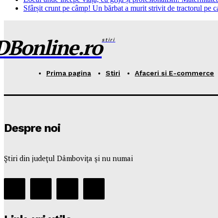
Sfârșit crunt pe câmp! Un bărbat a murit strivit de tractorul pe c
DBonline.ro
stiri
Prima pagina
Stiri
Afaceri si E-commerce
Despre noi
Ştiri din judeţul Dâmboviţa şi nu numai