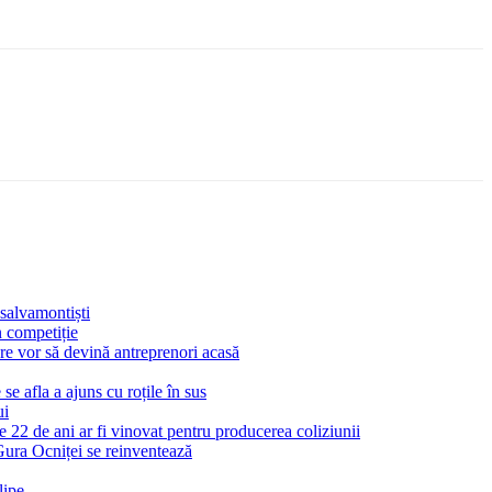
 salvamontiști
n competiție
re vor să devină antreprenori acasă
e afla a ajuns cu roțile în sus
ui
 22 de ani ar fi vinovat pentru producerea coliziunii
 Gura Ocniței se reinventează
lipe