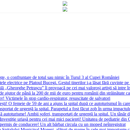
ște, o confruntare de totul sau nimic în Turul 3 al Cupei României
ele electrice pe Platoul Bucegi. Gestul tinerilor i-a lăsat fără cuvinte pe
lă „Gheorghe Petrașcu” îi provoacă pe cei mai valoroși artiști să intre î
 ajutor de până la 200 de mii de euro pentru românii din străinătate ca
er! Victimele în stop cardio-respirator, resuscitate de salvatori
i! O femeie de 59 de ani a ajuns la spital după ce autoturismul în care s
sportat de urgență la spital. Parapetul a fost făcut zob în urma impactul
autoturisme! Ambii șoferi, transportați de urgență la spital. Un tânăr de
vestiție uriașă pentru cei mai mici pacienți! Unitatea de pediatrie din
 permis de conducere! Un alt bărbat circula cu un moped neînregistrat
ea Spitalului Municipal Moreni, alături de mame în cele mai importante c