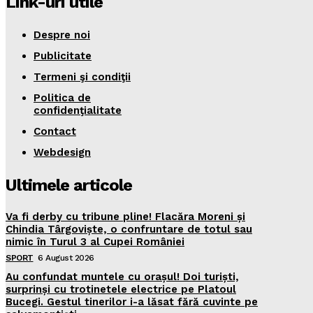
Link-uri utile
Despre noi
Publicitate
Termeni şi condiţii
Politica de
confidenţialitate
Contact
Webdesign
Ultimele articole
Va fi derby cu tribune pline! Flacăra Moreni și
Chindia Târgoviște, o confruntare de totul sau
nimic în Turul 3 al Cupei României
SPORT
6 August 2026
Au confundat muntele cu orașul! Doi turiști,
surprinși cu trotinetele electrice pe Platoul
Bucegi. Gestul tinerilor i-a lăsat fără cuvinte pe