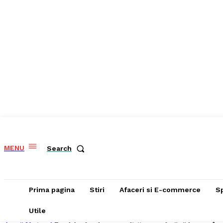
MENU
Search
Prima pagina
Stiri
Afaceri si E-commerce
S
Utile