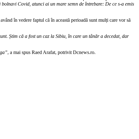
ă bolnavi Covid, atunci ai un mare semn de întrebare: De ce s-a emis
având în vedere faptul că în această perioadă sunt mulți care vor să
nt. Știm că a fost un caz la Sibiu, în care un tânăr a decedat, dar
ega”
, a mai spus Raed Arafat, potrivit Dcnews.ro.