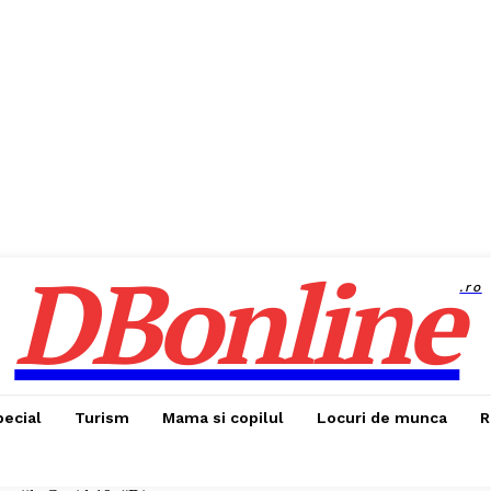
DBonline
.ro
pecial
Turism
Mama si copilul
Locuri de munca
R