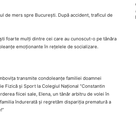
sul de mers spre București. După accident, traficul de
ști foarte mulți dintre cei care au cunoscut-o pe tânăra
eanțe emoționante în rețelele de socializare.
âmbovița transmite condoleanțe familiei doamnei
e Fizică și Sport la Colegiul Național “Constantin
derea fiicei sale, Elena, un tânăr arbitru de volei în
 familia îndurerată și regretăm dispariția prematură a
!”