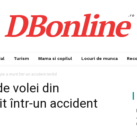
DBonline
.ro
al
Turism
Mama si copilul
Locuri de munca
Rec
te a murit într-un accident teribil
de volei din
t într-un accident