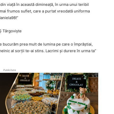
din viață în această dimineață, în urma unui teribil
mai frumos suflet, care a purtat vreodată uniforma
daniela98!”
Ș Târgoviște
ne bucurăm prea mult de lumina pe care o împrăștiai,
lnic al sorții te-ai stins. Lacrimi și durere în urma ta”
Publicitate