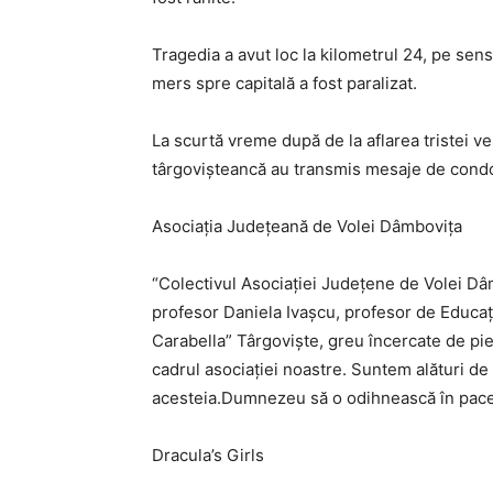
Tragedia a avut loc la kilometrul 24, pe sen
mers spre capitală a fost paralizat.
La scurtă vreme după de la aflarea tristei ve
târgovișteancă au transmis mesaje de condol
Asociația Județeană de Volei Dâmbovița
“Colectivul Asociației Județene de Volei D
profesor Daniela Ivașcu, profesor de Educați
Carabella” Târgoviște, greu încercate de pier
cadrul asociației noastre. Suntem alături de
acesteia.Dumnezeu să o odihnească în pace
Dracula’s Girls