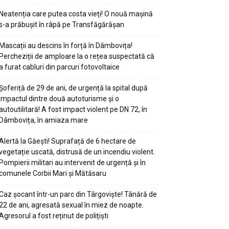
Neatenția care putea costa vieți! O nouă mașină
s-a prăbușit în râpă pe Transfăgărășan
Mascații au descins în forță în Dâmbovița!
Percheziții de amploare la o rețea suspectată că
a furat cabluri din parcuri fotovoltaice
Șoferiță de 29 de ani, de urgență la spital după
impactul dintre două autoturisme și o
autoutilitară! A fost impact violent pe DN 72, în
Dâmbovița, în amiaza mare
Alertă la Găești! Suprafață de 6 hectare de
vegetație uscată, distrusă de un incendiu violent.
Pompierii militari au intervenit de urgență și în
comunele Corbii Mari și Mătăsaru
Caz șocant într-un parc din Târgoviște! Tânără de
22 de ani, agresată sexual în miez de noapte.
Agresorul a fost reținut de polițiști