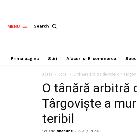
Search
MENU
Prima pagina
Stiri
Afaceri si E-commerce
Speci
Acasă
Local
O tânără arbitră de volei din Târgoviș
O tânără arbitră 
Târgoviște a muri
teribil
Scris de
dbonline
-
29 August 2021