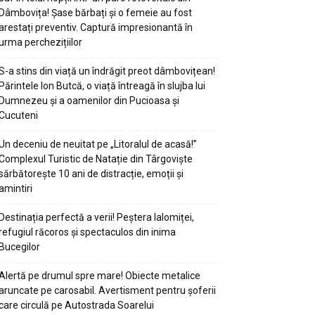
Dâmbovița! Șase bărbați și o femeie au fost
arestați preventiv. Captură impresionantă în
urma perchezițiilor
S-a stins din viață un îndrăgit preot dâmbovițean!
Părintele Ion Butcă, o viață întreagă în slujba lui
Dumnezeu și a oamenilor din Pucioasa și
Cucuteni
Un deceniu de neuitat pe „Litoralul de acasă!”
Complexul Turistic de Natație din Târgoviște
sărbătorește 10 ani de distracție, emoții și
amintiri
Destinația perfectă a verii! Peștera Ialomiței,
refugiul răcoros și spectaculos din inima
Bucegilor
Alertă pe drumul spre mare! Obiecte metalice
aruncate pe carosabil. Avertisment pentru șoferii
care circulă pe Autostrada Soarelui