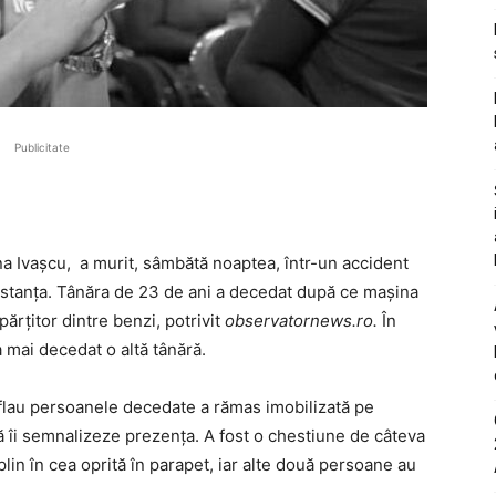
Publicitate
ena Ivașcu, a murit, sâmbătă noaptea, într-un accident
nstanța. Tânăra de 23 de ani a decedat după ce mașina
spărțitor dintre benzi, potrivit
observatornews.ro.
În
a mai decedat o altă tânără.
flau persoanele decedate a rămas imobilizată pe
să îi semnalizeze prezența. A fost o chestiune de câteva
lin în cea oprită în parapet, iar alte două persoane au