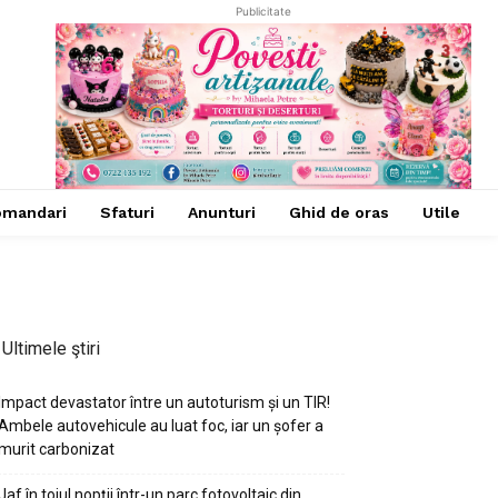
Publicitate
omandari
Sfaturi
Anunturi
Ghid de oras
Utile
Ultimele ştiri
Impact devastator între un autoturism și un TIR!
Ambele autovehicule au luat foc, iar un șofer a
murit carbonizat
Jaf în toiul nopții într-un parc fotovoltaic din