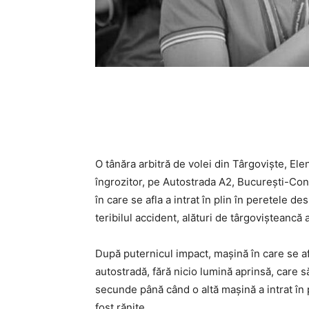
O tânăra arbitră de volei din Târgoviște, El
îngrozitor, pe Autostrada A2, București-Co
în care se afla a intrat în plin în peretele de
teribilul accident, alături de târgovișteancă 
După puternicul impact, mașină în care se a
autostradă, fără nicio lumină aprinsă, care 
secunde până când o altă mașină a intrat în p
fost rănite.