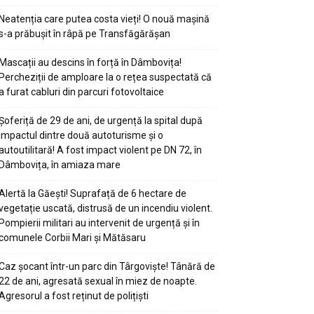
Neatenția care putea costa vieți! O nouă mașină
s-a prăbușit în râpă pe Transfăgărășan
Mascații au descins în forță în Dâmbovița!
Percheziții de amploare la o rețea suspectată că
a furat cabluri din parcuri fotovoltaice
Șoferiță de 29 de ani, de urgență la spital după
impactul dintre două autoturisme și o
autoutilitară! A fost impact violent pe DN 72, în
Dâmbovița, în amiaza mare
Alertă la Găești! Suprafață de 6 hectare de
vegetație uscată, distrusă de un incendiu violent.
Pompierii militari au intervenit de urgență și în
comunele Corbii Mari și Mătăsaru
Caz șocant într-un parc din Târgoviște! Tânără de
22 de ani, agresată sexual în miez de noapte.
Agresorul a fost reținut de polițiști