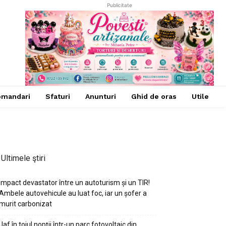
Publicitate
omandari
Sfaturi
Anunturi
Ghid de oras
Utile
Ultimele ştiri
Impact devastator între un autoturism și un TIR!
Ambele autovehicule au luat foc, iar un șofer a
murit carbonizat
Jaf în toiul nopții într-un parc fotovoltaic din