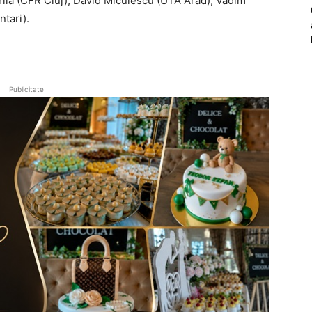
trila (CFR Cluj), David Miculescu (UTA Arad), Vadim
ntari).
Publicitate