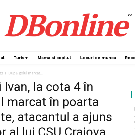
DBonline
.ro
al
Turism
Mama si copilul
Locuri de munca
Rec
iga 1! După golul marcat...
Ivan, la cota 4 în
l marcat în poarta
te, atacantul a ajuns
r al lui CSU Craiova