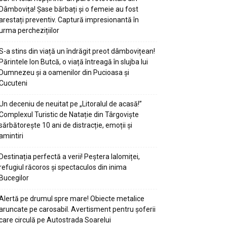
Dâmbovița! Șase bărbați și o femeie au fost
arestați preventiv. Captură impresionantă în
urma perchezițiilor
S-a stins din viață un îndrăgit preot dâmbovițean!
Părintele Ion Butcă, o viață întreagă în slujba lui
Dumnezeu și a oamenilor din Pucioasa și
Cucuteni
Un deceniu de neuitat pe „Litoralul de acasă!”
Complexul Turistic de Natație din Târgoviște
sărbătorește 10 ani de distracție, emoții și
amintiri
Destinația perfectă a verii! Peștera Ialomiței,
refugiul răcoros și spectaculos din inima
Bucegilor
Alertă pe drumul spre mare! Obiecte metalice
aruncate pe carosabil. Avertisment pentru șoferii
care circulă pe Autostrada Soarelui