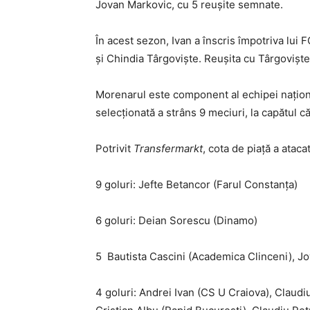
Jovan Markovic, cu 5 reușite semnate.
În acest sezon, Ivan a înscris împotriva lu
și Chindia Târgoviște. Reușita cu Târgoviște
Morenarul este component al echipei națion
selecționată a strâns 9 meciuri, la capătul că
Potrivit
Transfermarkt
, cota de piață a atac
9 goluri: Jefte Betancor (Farul Constanța)
6 goluri: Deian Sorescu (Dinamo)
5 Bautista Cascini (Academica Clinceni), J
4 goluri: Andrei Ivan (CS U Craiova), Claud