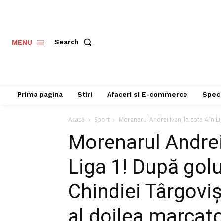
Search
MENU
Prima pagina
Stiri
Afaceri si E-commerce
Speci
Acasă
Sport
Morenarul Andrei Ivan, la cota 4 în L
Morenarul Andrei 
Liga 1! După golu
Chindiei Târgoviș
al doilea marcato