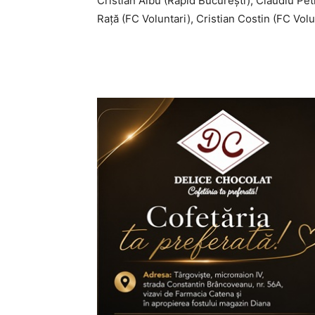
Cristian Albu (Rapid București), Claudiu Pe
Rață (FC Voluntari), Cristian Costin (FC Volu