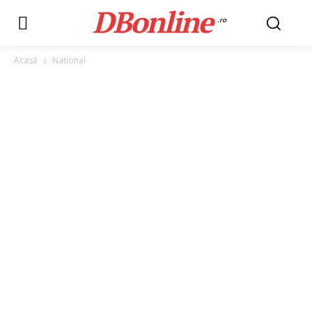
DBonline
.ro
Acasă
National