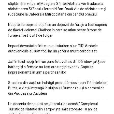
săptămânii viitoare! Moaștele Sfintei Filofteia vor fi aduse la
sărbătoarea Sfântului Ierarh Nifon. Două zile de sărbătoare și
rugăciune la Catedrala Mitropolitană din centrul orașului
Noapte de coșmar după ce un depozit de furaje a fost cuprins
de flăcări violente! Clădirea în care se aflau peste 8 tone de
furaje a fost lovită de fulger
Impact devastator între un autoturism și un TIR! Ambele
autovehicule au luat foc, iar un șofer a murit carbonizat
Jaf în toiul nopții într-un parc fotovoltaic din Dâmbovița! Șase
bărbați și o femeie au fost arestați preventiv. Captură
impresionantă în urma perchezițiilor
S-a stins din viață un îndrăgit preot dâmbovițean! Părintele Ion
Butcă, o viață întreagă în slujba lui Dumnezeu și a oamenilor
din Pucioasa și Cucuteni
Un deceniu de neuitat pe „Litoralul de acasă!” Complexul
Turistic de Natație din Târgoviște sărbătorește 10 ani de