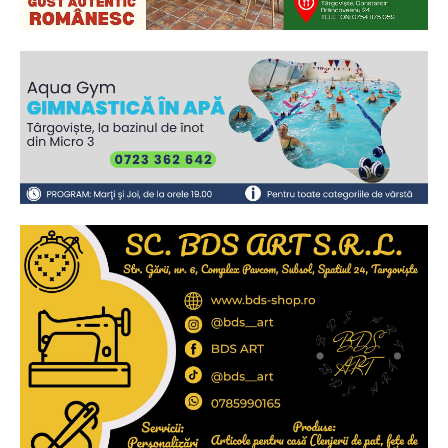
Ionuț Parghel
2
de 2