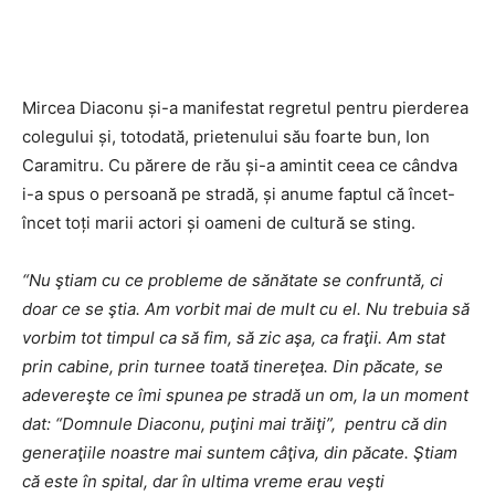
Mircea Diaconu și-a manifestat regretul pentru pierderea
colegului și, totodată, prietenului său foarte bun, Ion
Caramitru. Cu părere de rău și-a amintit ceea ce cândva
i-a spus o persoană pe stradă, și anume faptul că încet-
încet toți marii actori și oameni de cultură se sting.
“Nu ştiam cu ce probleme de sănătate se confruntă, ci
doar ce se ştia. Am vorbit mai de mult cu el. Nu trebuia să
vorbim tot timpul ca să fim, să zic aşa, ca fraţii. Am stat
prin cabine, prin turnee toată tinereţea. Din păcate, se
adevereşte ce îmi spunea pe stradă un om, la un moment
dat: “Domnule Diaconu, puţini mai trăiţi”, pentru că din
generaţiile noastre mai suntem câţiva, din păcate. Ştiam
că este în spital, dar în ultima vreme erau veşti