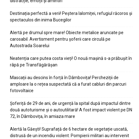
distracție, emoții și amintiri
Destinația perfectă a verii! Peștera Ialomiței, refugiul răcoros și
spectaculos din inima Bucegilor
Alertă pe drumul spre mare! Obiecte metalice aruncate pe
carosabil. Avertisment pentru șoferii care circulă pe
Autostrada Soarelui
Neatenția care putea costa vieți! O nouă mașină s-a prăbușit în
râpă pe Transfăgărășan
Mascații au descins în forță în Dâmbovița! Percheziții de
amploare la o rețea suspectată că a furat cabluri din parcuri
fotovoltaice
Șoferiță de 29 de ani, de urgență la spital după impactul dintre
două autoturisme și o autoutilitară! A fost impact violent pe DN
72, în Dâmbovița, în amiaza mare
Alertă la Găești! Suprafață de 6 hectare de vegetație uscată,
distrusă de un incendiu violent. Pompierii militari au intervenit