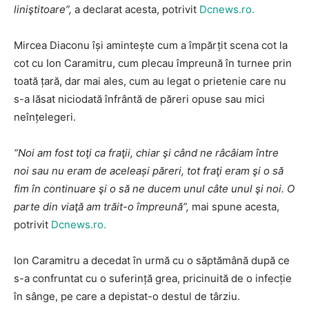
liniştitoare”,
a declarat acesta, potrivit
Dcnews.ro.
Mircea Diaconu își amintește cum a împărțit scena cot la
cot cu Ion Caramitru, cum plecau împreună în turnee prin
toată țară, dar mai ales, cum au legat o prietenie care nu
s-a lăsat niciodată înfrântă de păreri opuse sau mici
neînțelegeri.
“Noi am fost toţi ca fraţii, chiar şi când ne râcâiam între
noi sau nu eram de aceleași păreri, tot fraţi eram şi o să
fim în continuare şi o să ne ducem unul câte unul şi noi. O
parte din viaţă am trăit-o împreună”,
mai spune acesta,
potrivit
Dcnews.ro.
Ion Caramitru a decedat în urmă cu o săptămână după ce
s-a confruntat cu o suferință grea, pricinuită de o infecție
în sânge, pe care a depistat-o destul de târziu.