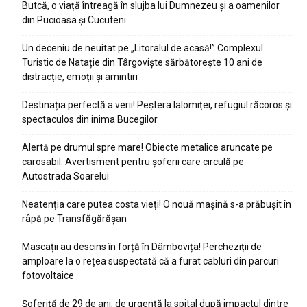
Butcă, o viață întreagă în slujba lui Dumnezeu și a oamenilor
din Pucioasa și Cucuteni
Un deceniu de neuitat pe „Litoralul de acasă!” Complexul
Turistic de Natație din Târgoviște sărbătorește 10 ani de
distracție, emoții și amintiri
Destinația perfectă a verii! Peștera Ialomiței, refugiul răcoros și
spectaculos din inima Bucegilor
Alertă pe drumul spre mare! Obiecte metalice aruncate pe
carosabil. Avertisment pentru șoferii care circulă pe
Autostrada Soarelui
Neatenția care putea costa vieți! O nouă mașină s-a prăbușit în
râpă pe Transfăgărășan
Mascații au descins în forță în Dâmbovița! Percheziții de
amploare la o rețea suspectată că a furat cabluri din parcuri
fotovoltaice
Șoferiță de 29 de ani, de urgență la spital după impactul dintre