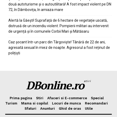
două autoturisme și o autoutilitară! A fost impact violent pe DN
72, în Dâmbovița, în amiaza mare
Alertă la Găești! Suprafață de 6 hectare de vegetație uscată,
distrusă de un incendiu violent. Pompierii militari au intervenit
de urgență și în comunele Corbii Mari și Mătăsaru
Caz șocant într-un parc din Târgoviște! Tânără de 22 de ani,
agresată sexual în miez de noapte. Agresorul a fost reținut de
polițiști
DBonline.ro
stiri
Prima pagina
Stiri
Afaceri si E-commerce
Special
Turism
Mama si copilul
Locuri de munca
Recomandari
Sfaturi
Anunturi
Ghid de oras
Utile