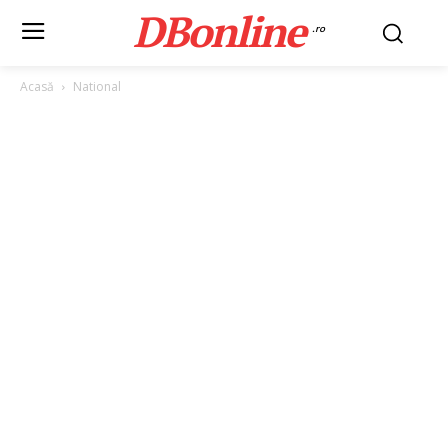
DBonline
.ro
Acasă
National