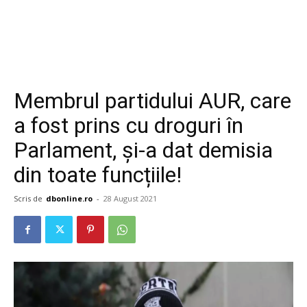
Membrul partidului AUR, care
a fost prins cu droguri în
Parlament, și-a dat demisia
din toate funcțiile!
Scris de
dbonline.ro
-
28 August 2021