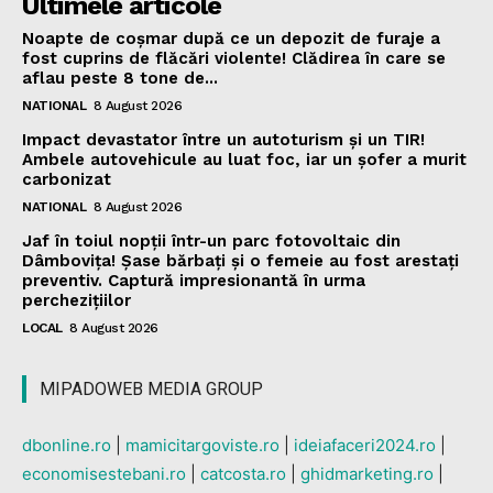
Ultimele articole
Noapte de coșmar după ce un depozit de furaje a
fost cuprins de flăcări violente! Clădirea în care se
aflau peste 8 tone de...
NATIONAL
8 August 2026
Impact devastator între un autoturism și un TIR!
Ambele autovehicule au luat foc, iar un șofer a murit
carbonizat
NATIONAL
8 August 2026
Jaf în toiul nopții într-un parc fotovoltaic din
Dâmbovița! Șase bărbați și o femeie au fost arestați
preventiv. Captură impresionantă în urma
perchezițiilor
LOCAL
8 August 2026
MIPADOWEB MEDIA GROUP
dbonline.ro
|
mamicitargoviste.ro
|
ideiafaceri2024.ro
|
economisestebani.ro
|
catcosta.ro
|
ghidmarketing.ro
|