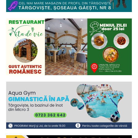
Ionuț Parghel
2
de 2