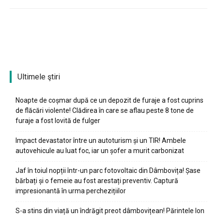
Ultimele ştiri
Noapte de coșmar după ce un depozit de furaje a fost cuprins
de flăcări violente! Clădirea în care se aflau peste 8 tone de
furaje a fost lovită de fulger
Impact devastator între un autoturism și un TIR! Ambele
autovehicule au luat foc, iar un șofer a murit carbonizat
Jaf în toiul nopții într-un parc fotovoltaic din Dâmbovița! Șase
bărbați și o femeie au fost arestați preventiv. Captură
impresionantă în urma perchezițiilor
S-a stins din viață un îndrăgit preot dâmbovițean! Părintele Ion