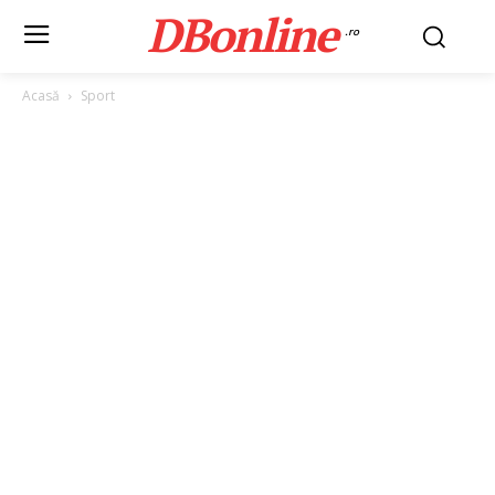
DBonline
.ro
Acasă
Sport