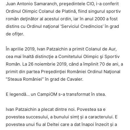
Juan Antonio Samaranch, preşedintele CIO, i-a conferit
Ordinul Olimpic Colanul de Platină, fiind singurul sportiv
român deţinător al acestui ordin, iar în anul 2000 a fost
distins cu Ordinul naţional ‘Serviciul Credincios’ în grad
de ofiţer.
În aprilie 2019, Ivan Patzaichin a primit Colanul de Aur,
cea mai înaltă distincţie a Comitetului Olimpic şi Sportiv
Român. La 26 noiembrie 2019, când a împlinit 70 de ani, a
primit din partea Preşedinţiei României Ordinul Naţional
”Steaua României” în grad de Cavaler.
E legendă… un CampiOM s-a transformat în stea.
Ivan Patzaichin a plecat dintre noi. Povestea sa e
povestea succesului, a bunului simț și a caracterului. E
povestea unui fiu al Deltei care a dat înapoi înzecit și a