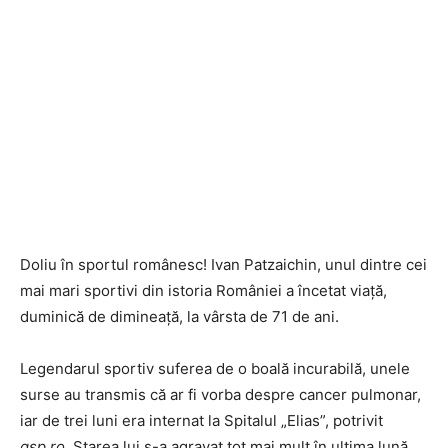
Doliu în sportul românesc! Ivan Patzaichin, unul dintre cei
mai mari sportivi din istoria României a încetat viață,
duminică de dimineață, la vârsta de 71 de ani.
Legendarul sportiv suferea de o boală incurabilă, unele
surse au transmis că ar fi vorba despre cancer pulmonar,
iar de trei luni era internat la Spitalul „Elias”, potrivit
gsp.ro.
Starea lui s-a agravat tot mai mult în ultima lună.