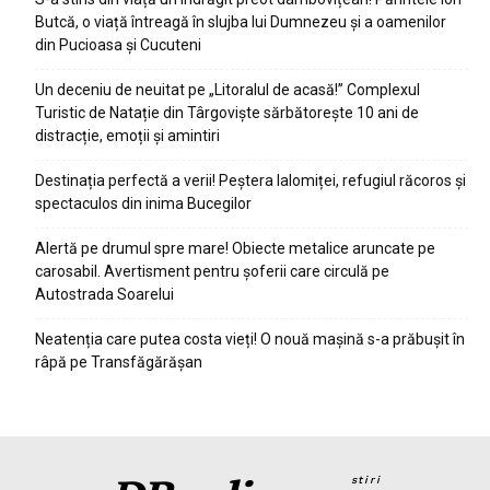
Butcă, o viață întreagă în slujba lui Dumnezeu și a oamenilor
din Pucioasa și Cucuteni
Un deceniu de neuitat pe „Litoralul de acasă!” Complexul
Turistic de Natație din Târgoviște sărbătorește 10 ani de
distracție, emoții și amintiri
Destinația perfectă a verii! Peștera Ialomiței, refugiul răcoros și
spectaculos din inima Bucegilor
Alertă pe drumul spre mare! Obiecte metalice aruncate pe
carosabil. Avertisment pentru șoferii care circulă pe
Autostrada Soarelui
Neatenția care putea costa vieți! O nouă mașină s-a prăbușit în
râpă pe Transfăgărășan
stiri