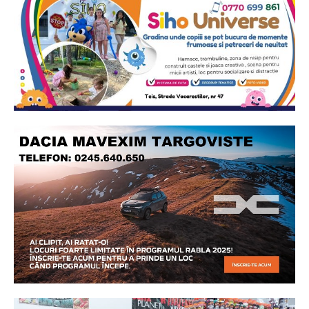
Ionuț Parghel