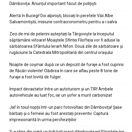
Dâmbovița. Anunțul important făcut de polițiști
Alertă în Bucegi! Doi alpiniști, blocați în peretele Văii Albe.
Salvamontiștii, misiune contracronometru pentru a-i salva
Zeci de mii de pelerini așteptați la Târgoviște la începutul
săptămânii viitoare! Moaștele Sfintei Filofteia vor fi aduse la
sărbătoarea Sfântului Ierarh Nifon. Două zile de sărbătoare și
rugăciune la Catedrala Mitropolitană din centrul orașului
Noapte de coșmar după ce un depozit de furaje a fost cuprins
de flăcări violente! Clădirea în care se aflau peste 8 tone de
furaje a fost lovită de fulger
Impact devastator între un autoturism și un TIR! Ambele
autovehicule au luat foc, iar un șofer a murit carbonizat
Jaf în toiul nopții într-un parc fotovoltaic din Dâmbovița! Șase
bărbați și o femeie au fost arestați preventiv. Captură
impresionantă în urma perchezițiilor
S-a stins din viață un îndrăgit preot dâmbovițean! Părintele Ion