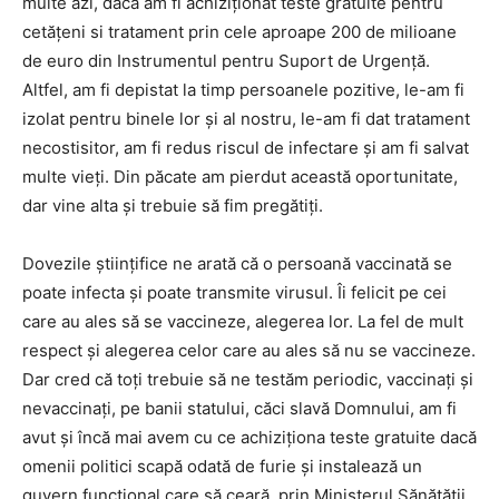
multe azi, dacă am fi achiziționat teste gratuite pentru
cetățeni si tratament prin cele aproape 200 de milioane
de euro din Instrumentul pentru Suport de Urgență.
Altfel, am fi depistat la timp persoanele pozitive, le-am fi
izolat pentru binele lor și al nostru, le-am fi dat tratament
necostisitor, am fi redus riscul de infectare și am fi salvat
multe vieți. Din păcate am pierdut această oportunitate,
dar vine alta și trebuie să fim pregătiți.
Dovezile științifice ne arată că o persoană vaccinată se
poate infecta și poate transmite virusul. Îi felicit pe cei
care au ales să se vaccineze, alegerea lor. La fel de mult
respect și alegerea celor care au ales să nu se vaccineze.
Dar cred că toți trebuie să ne testăm periodic, vaccinați și
nevaccinați, pe banii statului, căci slavă Domnului, am fi
avut și încă mai avem cu ce achiziționa teste gratuite dacă
omenii politici scapă odată de furie și instalează un
guvern funcțional care să ceară, prin Ministerul Sănătății,