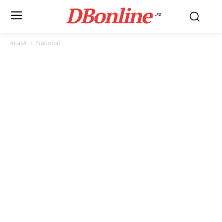
DBonline
.ro
Acasă
National