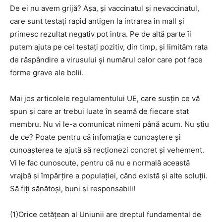
De ei nu avem grijă? Așa, și vaccinatul și nevaccinatul,
care sunt testați rapid antigen la intrarea în mall și
primesc rezultat negativ pot intra. Pe de altă parte îi
putem ajuta pe cei testați pozitiv, din timp, și limităm rata
de răspândire a virusului și numărul celor care pot face
forme grave ale bolii.
Mai jos articolele regulamentului UE, care susțin ce vă
spun și care ar trebui luate în seamă de fiecare stat
membru. Nu vi le-a comunicat nimeni până acum. Nu știu
de ce? Poate pentru că infomația e cunoaștere și
cunoașterea te ajută să recționezi concret și vehement.
Vi le fac cunoscute, pentru că nu e normală această
vrajbă și împărțire a populației, când există și alte soluții.
Să fiți sănătoși, buni și responsabili!
(1)Orice cetățean al Uniunii are dreptul fundamental de