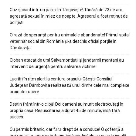
Caz șocant într-un parc din Târgoviște! Tânără de 22 de ani,
agresată sexual în miez de noapte. Agresorul a fost reținut de
polițiști
O rază de speranță pentru animalele abandonate! Primul spital
veterinar social din România și-a deschis oficial porțile în
Dâmbovița
Cioban atacat de urs! Salvamontiștii și jandarmii montani au
intervenit de urgență pentru salvarea victimei
Lucrări în ritm alert la centura orașului Găești! Consiliul
Județean Dâmbovița realizează unul dintre cele mai complexe
proiecte rutiere
Destin frânt într-o clipă! Doi oameni au murit electrocutați în
propria casă. Resuscitarea a durat 45 de minute, însă fără
succes
Cu permis britanic, dar fără drept de a conduce! O șoferiță a
prezentat un permis britanic, însă verificările au scos la iveală