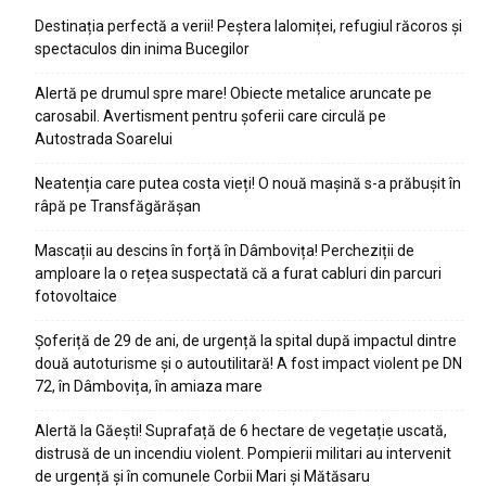
Destinația perfectă a verii! Peștera Ialomiței, refugiul răcoros și
spectaculos din inima Bucegilor
Alertă pe drumul spre mare! Obiecte metalice aruncate pe
carosabil. Avertisment pentru șoferii care circulă pe
Autostrada Soarelui
Neatenția care putea costa vieți! O nouă mașină s-a prăbușit în
râpă pe Transfăgărășan
Mascații au descins în forță în Dâmbovița! Percheziții de
amploare la o rețea suspectată că a furat cabluri din parcuri
fotovoltaice
Șoferiță de 29 de ani, de urgență la spital după impactul dintre
două autoturisme și o autoutilitară! A fost impact violent pe DN
72, în Dâmbovița, în amiaza mare
Alertă la Găești! Suprafață de 6 hectare de vegetație uscată,
distrusă de un incendiu violent. Pompierii militari au intervenit
de urgență și în comunele Corbii Mari și Mătăsaru