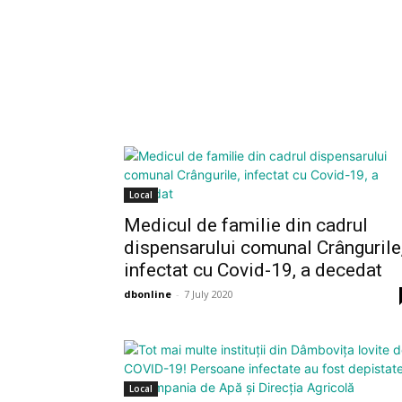
Local
Medicul de familie din cadrul
dispensarului comunal Crângurile
infectat cu Covid-19, a decedat
dbonline
-
7 July 2020
Local