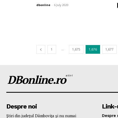
dbonline
-
6 July 2020
...
1
1,675
1,676
1,677
DBonline.ro
stiri
Despre noi
Link-u
Ştiri din judeţul Dâmboviţa şi nu numai
Despre 