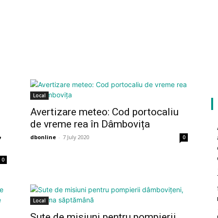
Local
Avertizare meteo: Cod portocaliu
de vreme rea în Dâmbovița
,
dbonline
-
7 July 2020
0
0
Local
Sute de misiuni pentru pompierii