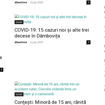
dbonline
-
6 July 2020
0
Local
COVID-19: 15 cazuri noi și alte trei
decese în Dâmbovița
dbonline
-
6 July 2020
0
e
0
Local
Conțești: Minoră de 15 ani, rănită