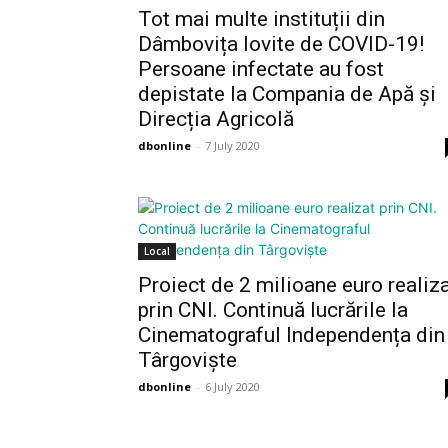
Tot mai multe instituții din
Dâmbovița lovite de COVID-19!
Persoane infectate au fost
depistate la Compania de Apă și
Direcția Agricolă
dbonline
-
7 July 2020
Local
Proiect de 2 milioane euro realiz
prin CNI. Continuă lucrările la
Cinematograful Independența din
Târgoviște
dbonline
-
6 July 2020