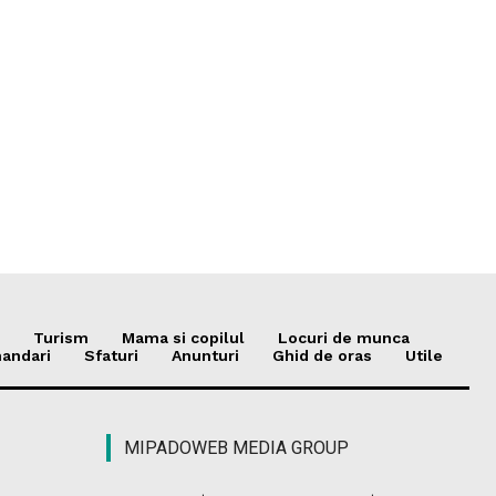
Turism
Mama si copilul
Locuri de munca
andari
Sfaturi
Anunturi
Ghid de oras
Utile
MIPADOWEB MEDIA GROUP