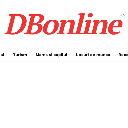
DBonline
.ro
al
Turism
Mama si copilul
Locuri de munca
Rec