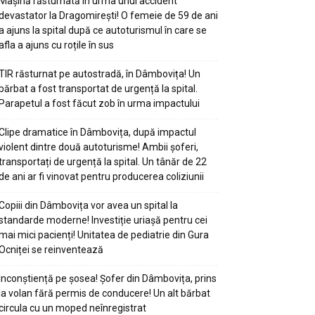
Mașină răsturnată în urma unui accident
devastator la Dragomirești! O femeie de 59 de ani
a ajuns la spital după ce autoturismul în care se
afla a ajuns cu roțile în sus
TIR răsturnat pe autostradă, în Dâmbovița! Un
bărbat a fost transportat de urgență la spital.
Parapetul a fost făcut zob în urma impactului
Clipe dramatice în Dâmbovița, după impactul
violent dintre două autoturisme! Ambii șoferi,
transportați de urgență la spital. Un tânăr de 22
de ani ar fi vinovat pentru producerea coliziunii
Copiii din Dâmbovița vor avea un spital la
standarde moderne! Investiție uriașă pentru cei
Ionuț Parghel
mai mici pacienți! Unitatea de pediatrie din Gura
Ocniței se reinventează
2
de 2
Inconștiență pe șosea! Șofer din Dâmbovița, prins
la volan fără permis de conducere! Un alt bărbat
circula cu un moped neînregistrat