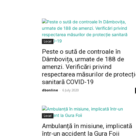
Local
Peste o sută de controale în
Dâmbovița, urmate de 188 de
amenzi. Verificări privind
respectarea măsurilor de protecți
sanitară COVID-19
dbonline
-
6 July 2020
Local
Ambulanță în misiune, implicată
într-un accident la Gura Foii