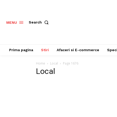
Search
MENU
Prima pagina
Stiri
Afaceri si E-commerce
Speci
Home
Local
Page 1676
Local