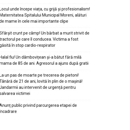
Locul unde începe viața, cu grijă și profesionalism!
Maternitatea Spitalului Municipal Moreni, alături
de mame în cele mai importante clipe
Sfârșit crunt pe câmp! Un bărbat a murit strivit de
tractorul pe care îl conducea. Victima a fost
găsită în stop cardio-respirator
Halal fiu! Un dâmbovițean și-a bătut fără milă
mama de 85 de ani. Agresorul a ajuns după gratii
La un pas de moarte pe trecerea de pietoni!
Tânără de 21 de ani, lovită în plin de o mașină!
Jandarmii au intervenit de urgență pentru
salvarea victimei
Anunț public privind parcurgerea etapei de
încadrare