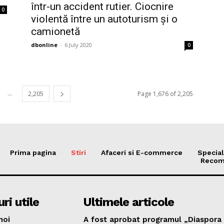
într-un accident rutier. Ciocnire
0
violentă între un autoturism și o
camionetă
dbonline
-
6 July 2020
0
...
2,205
Page 1,676 of 2,205
Prima pagina
Stiri
Afaceri si E-commerce
Special
Recom
ri utile
Ultimele articole
noi
A fost aprobat programul „Diaspora