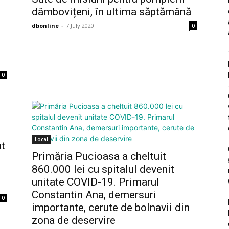
dâmbovițeni, în ultima săptămână
dbonline
-
7 July 2020
0
0
Local
at
Primăria Pucioasa a cheltuit
860.000 lei cu spitalul devenit
unitate COVID-19. Primarul
Constantin Ana, demersuri
0
importante, cerute de bolnavii din
zona de deservire