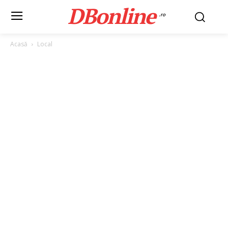
DBonline
.ro
Acasă
Local