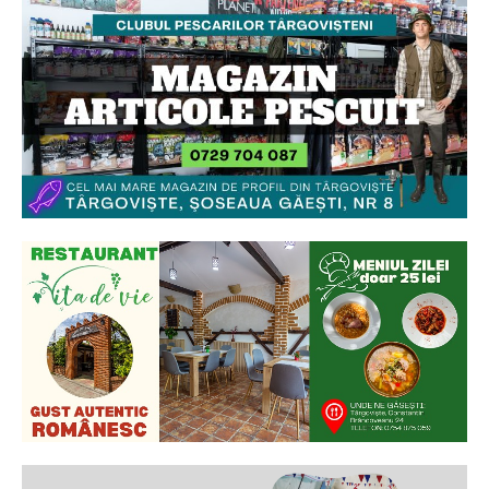
Ionuț Parghel