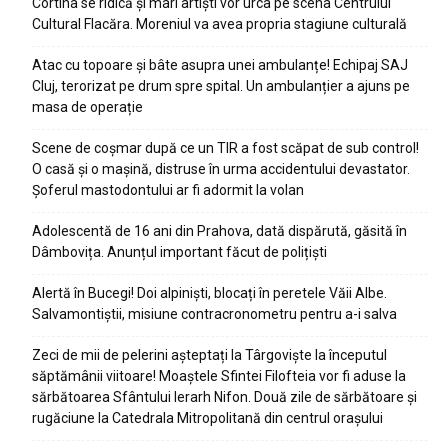
Cortina se ridică și mari artiști vor urca pe scena Centrului
Cultural Flacăra. Moreniul va avea propria stagiune culturală
Atac cu topoare și bâte asupra unei ambulanțe! Echipaj SAJ
Cluj, terorizat pe drum spre spital. Un ambulanțier a ajuns pe
masa de operație
Scene de coșmar după ce un TIR a fost scăpat de sub control!
O casă și o mașină, distruse în urma accidentului devastator.
Șoferul mastodontului ar fi adormit la volan
Adolescentă de 16 ani din Prahova, dată dispărută, găsită în
Dâmbovița. Anunțul important făcut de polițiști
Alertă în Bucegi! Doi alpiniști, blocați în peretele Văii Albe.
Salvamontiștii, misiune contracronometru pentru a-i salva
Zeci de mii de pelerini așteptați la Târgoviște la începutul
săptămânii viitoare! Moaștele Sfintei Filofteia vor fi aduse la
sărbătoarea Sfântului Ierarh Nifon. Două zile de sărbătoare și
rugăciune la Catedrala Mitropolitană din centrul orașului