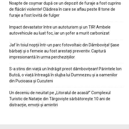
Noapte de coșmar după ce un depozit de furaje a fost cuprins
de flăcări violente! Clădirea în care se aflau peste 8 tone de
furaje a fost lovită de fulger
Impact devastator între un autoturism și un TIR! Ambele
autovehicule au luat foc, iar un șofer a murit carbonizat
Jaf în toiul nopții într-un parc fotovoltaic din Dâmbovița! Șase
bărbați și o femeie au fost arestați preventiv. Captură
impresionantă în urma perchezițiilor
S-a stins din viață un îndrăgit preot dâmbovițean! Părintele Ion
Butcă, o viață întreagă în slujba lui Dumnezeu și a oamenilor
din Pucioasa și Cucuteni
Un deceniu de neuitat pe „Litoralul de acasă!” Complexul
Turistic de Natație din Târgoviște sărbătorește 10 ani de
distracție, emoții și amintiri