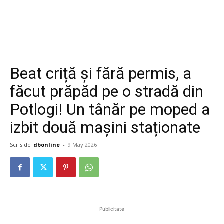
Beat criță și fără permis, a
făcut prăpăd pe o stradă din
Potlogi! Un tânăr pe moped a
izbit două mașini staționate
Scris de
dbonline
-
9 May 2026
Publicitate