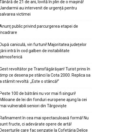
Tânără de 21 de ani, lovită în plin de o mașină!
Jandarmii au intervenit de urgență pentru
salvarea victimei
Anunț public privind parcurgerea etapei de
încadrare
După caniculă, vin furtuni! Majoritatea județelor
țării intră în cod galben de instabilitate
atmosferică
Gest revoltător pe Transfăgărășan! Turist prins în
timp ce desena pe stânci la Cota 2000. Replica sa
a stârnit revoltă: „Este o stâncă!”
Peste 100 de bătrâni nu vor mai fi singuri!
Milioane de lei din fonduri europene ajung la cei
mai vulnerabili seniori din Târgoviște
Rafinament în cea mai spectaculoasă formă! Nu
sunt fructe, ci adevărate opere de artă!
Deserturile care fac senzație la Cofetăria Delice