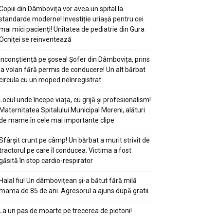
Copiii din Dâmbovița vor avea un spital la
standarde moderne! Investiție uriașă pentru cei
mai mici pacienți! Unitatea de pediatrie din Gura
Ocniței se reinventează
Inconștiență pe șosea! Șofer din Dâmbovița, prins
la volan fără permis de conducere! Un alt bărbat
circula cu un moped neînregistrat
Locul unde începe viața, cu grijă și profesionalism!
Maternitatea Spitalului Municipal Moreni, alături
de mame în cele mai importante clipe
Sfârșit crunt pe câmp! Un bărbat a murit strivit de
tractorul pe care îl conducea. Victima a fost
găsită în stop cardio-respirator
Halal fiu! Un dâmbovițean și-a bătut fără milă
mama de 85 de ani. Agresorul a ajuns după gratii
La un pas de moarte pe trecerea de pietoni!