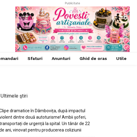
Publicitate
omandari
Sfaturi
Anunturi
Ghid de oras
Utile
Ultimele ştiri
Clipe dramatice în Dâmbovița, după impactul
violent dintre două autoturisme! Ambii șoferi,
transportați de urgență la spital. Un tânăr de 22
de ani, vinovat pentru producerea coliziunii