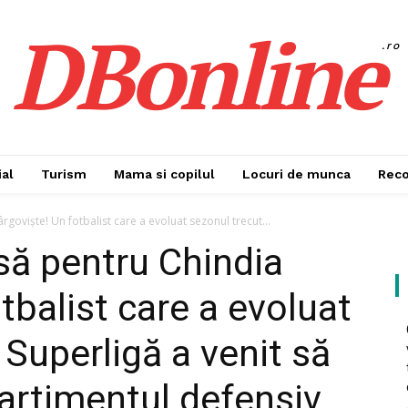
DBonline
.ro
al
Turism
Mama si copilul
Locuri de munca
Rec
rgoviște! Un fotbalist care a evoluat sezonul trecut...
asă pentru Chindia
tbalist care a evoluat
 Superligă a venit să
artimentul defensiv