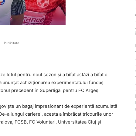
Publicitate
e lotul pentru noul sezon și a bifat astăzi a bifat o
a anunțat achiziționarea experimentatului fundaș
ezonul precedent în Superligă, pentru FC Argeș.
rgoviște un bagaj impresionant de experiență acumulată
 De-a lungul carierei, acesta a îmbrăcat tricourile unor
aiova, FCSB, FC Voluntari, Universitatea Cluj și