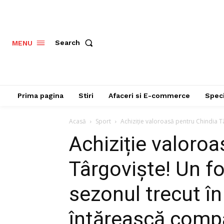
Search
MENU
Prima pagina
Stiri
Afaceri si E-commerce
Speci
Acasă
Sport
Achiziție valoroasă pentru Chindia Tâ
Achiziție valoro
Târgoviște! Un fo
sezonul trecut în
întărească comp