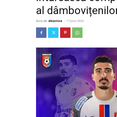
al dâmbovițenilo
Scris de
dbonline
-
17 June 2026