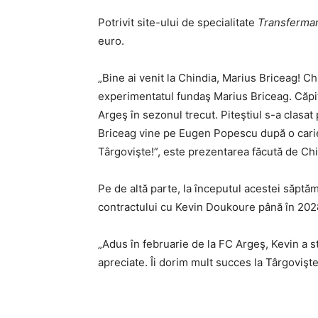
Potrivit site-ului de specialitate
Transferma
euro.
„Bine ai venit la Chindia, Marius Briceag! 
experimentatul fundaş Marius Briceag. Căpita
Argeş în sezonul trecut. Piteştiul s-a clasa
Briceag vine pe Eugen Popescu după o carier
Târgovişte!”, este prezentarea făcută de Chi
Pe de altă parte, la începutul acestei săpt
contractului cu Kevin Doukoure până în 202
„Adus în februarie de la FC Argeş, Kevin a str
apreciate. Îi dorim mult succes la Târgovişte