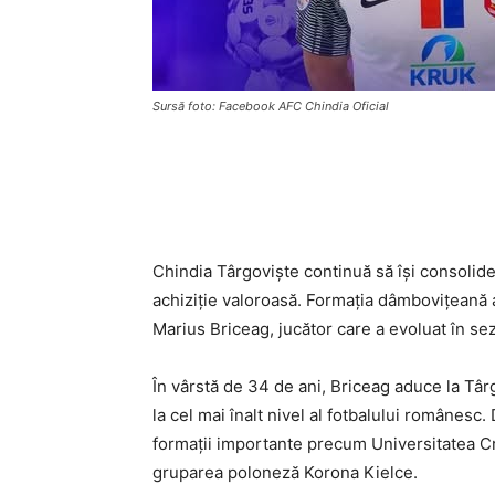
Sursă foto: Facebook AFC Chindia Oficial
Chindia Târgoviște continuă să își consolidez
achiziție valoroasă. Formația dâmbovițeană 
Marius Briceag, jucător care a evoluat în s
În vârstă de 34 de ani, Briceag aduce la Tâ
la cel mai înalt nivel al fotbalului românesc.
formații importante precum Universitatea Cr
gruparea poloneză Korona Kielce.