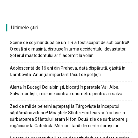
Ultimele ştiri
Scene de coșmar după ce un TIR a fost scăpat de sub control!
O casă și o mașină, distruse în urma accidentului devastator.
Șoferul mastodontului ar fi adormit la volan
Adolescentă de 16 ani din Prahova, dată dispărută, găsită în
Dâmbovița. Anunțul important făcut de polițiști
Alertă în Bucegi! Doi alpiniști, blocați în peretele Văii Albe.
Salvamontiștii, misiune contracronometru pentru a-i salva
Zeci de mii de pelerini așteptați la Târgoviște la începutul
săptămânii viitoare! Moaștele Sfintei Filofteia vor fi aduse la
sărbătoarea Sfântului Ierarh Nifon. Două zile de sărbătoare și
rugăciune la Catedrala Mitropolitană din centrul orașului