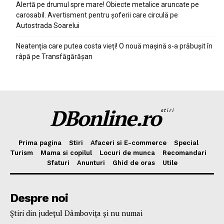
Alertă pe drumul spre mare! Obiecte metalice aruncate pe
carosabil. Avertisment pentru șoferii care circulă pe
Autostrada Soarelui
Neatenția care putea costa vieți! O nouă mașină s-a prăbușit în
râpă pe Transfăgărășan
DBonline.ro
stiri
Prima pagina
Stiri
Afaceri si E-commerce
Special
Turism
Mama si copilul
Locuri de munca
Recomandari
Sfaturi
Anunturi
Ghid de oras
Utile
Despre noi
Ştiri din judeţul Dâmboviţa şi nu numai