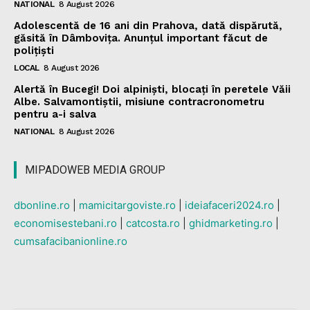
NATIONAL
8 August 2026
Adolescentă de 16 ani din Prahova, dată dispărută,
găsită în Dâmbovița. Anunțul important făcut de
polițiști
LOCAL
8 August 2026
Alertă în Bucegi! Doi alpiniști, blocați în peretele Văii
Albe. Salvamontiștii, misiune contracronometru
pentru a-i salva
NATIONAL
8 August 2026
MIPADOWEB MEDIA GROUP
dbonline.ro
|
mamicitargoviste.ro
|
ideiafaceri2024.ro
|
economisestebani.ro
|
catcosta.ro
|
ghidmarketing.ro
|
cumsafacibanionline.ro