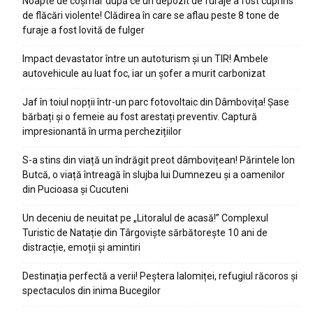
Noapte de coșmar după ce un depozit de furaje a fost cuprins
de flăcări violente! Clădirea în care se aflau peste 8 tone de
furaje a fost lovită de fulger
Impact devastator între un autoturism și un TIR! Ambele
autovehicule au luat foc, iar un șofer a murit carbonizat
Jaf în toiul nopții într-un parc fotovoltaic din Dâmbovița! Șase
bărbați și o femeie au fost arestați preventiv. Captură
impresionantă în urma perchezițiilor
S-a stins din viață un îndrăgit preot dâmbovițean! Părintele Ion
Butcă, o viață întreagă în slujba lui Dumnezeu și a oamenilor
din Pucioasa și Cucuteni
Un deceniu de neuitat pe „Litoralul de acasă!” Complexul
Turistic de Natație din Târgoviște sărbătorește 10 ani de
distracție, emoții și amintiri
Destinația perfectă a verii! Peștera Ialomiței, refugiul răcoros și
spectaculos din inima Bucegilor