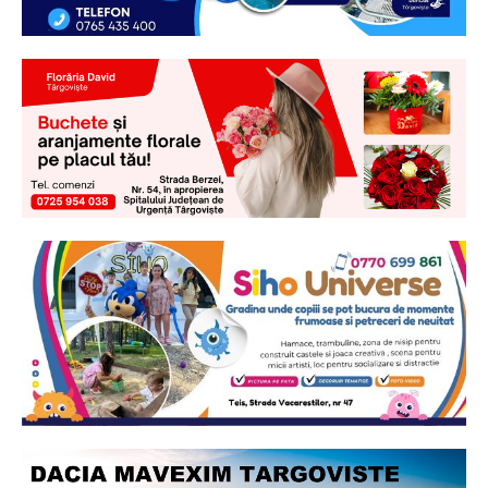
Ionuț Parghel
2
de 2