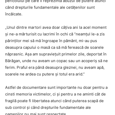
pericolului pe care îl reprezintă abuzul de putere atunci
când drepturile fundamentale ale cetățenilor sunt
încălcate.
„Unul dintre martori avea doar câțiva ani la acel moment
și ne-a mărturisit cu lacrimi în ochi că “neamțul le-a zis
părinților mei să mă îngroape în pământ, mi-au pus
deasupra capului o masă ca să mă ferească de soarele
năprasnic. Așa am supraviețuit primelor zile, deportat în
Bărăgan, unde nu aveam un copac sau un acoperiș să ne
ferim. Praful era până deasupra gleznei, nu aveam apă,
soarele ne ardea cu putere și totul era arid.”
Astfel de documentare sunt importante nu doar pentru a
cinsti memoria victimelor, ci și pentru a ne aminti cât de
fragilă poate fi libertatea atunci când puterea scapă de
sub control și când drepturile fundamentale ale
oamenilor nu mai sunt respectate.