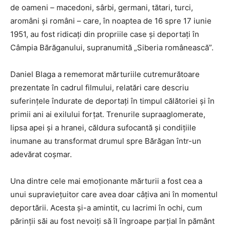
de oameni – macedoni, sârbi, germani, tătari, turci,
aromâni și români – care, în noaptea de 16 spre 17 iunie
1951, au fost ridicați din propriile case și deportați în
Câmpia Bărăganului, supranumită „Siberia românească”.
Daniel Blaga a rememorat mărturiile cutremurătoare
prezentate în cadrul filmului, relatări care descriu
suferințele îndurate de deportați în timpul călătoriei și în
primii ani ai exilului forțat. Trenurile supraaglomerate,
lipsa apei și a hranei, căldura sufocantă și condițiile
inumane au transformat drumul spre Bărăgan într-un
adevărat coșmar.
Una dintre cele mai emoționante mărturii a fost cea a
unui supraviețuitor care avea doar câțiva ani în momentul
deportării. Acesta și-a amintit, cu lacrimi în ochi, cum
părinții săi au fost nevoiți să îl îngroape parțial în pământ