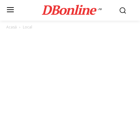
DBonline
.ro
Acasă
Local