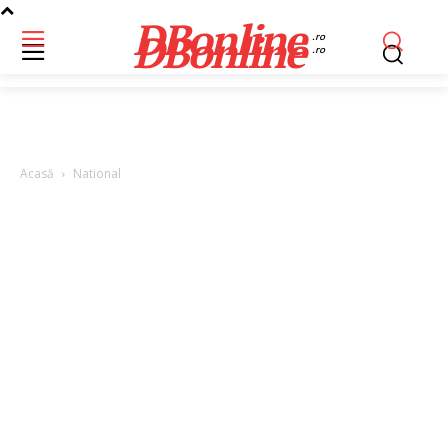
DBonline
DBonline
.ro
.ro
Acasă
National