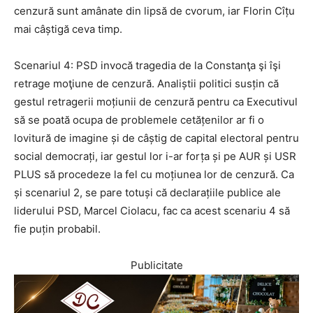
cenzură sunt amânate din lipsă de cvorum, iar Florin Cîțu
mai câștigă ceva timp.
Scenariul 4: PSD invocă tragedia de la Constanţa şi îşi
retrage moţiune de cenzură. Analiștii politici susțin că
gestul retragerii moțiunii de cenzură pentru ca Executivul
să se poată ocupa de problemele cetățenilor ar fi o
lovitură de imagine și de câștig de capital electoral pentru
social democrați, iar gestul lor i-ar forța și pe AUR și USR
PLUS să procedeze la fel cu moțiunea lor de cenzură. Ca
și scenariul 2, se pare totuși că declarațiile publice ale
liderului PSD, Marcel Ciolacu, fac ca acest scenariu 4 să
fie puțin probabil.
Publicitate