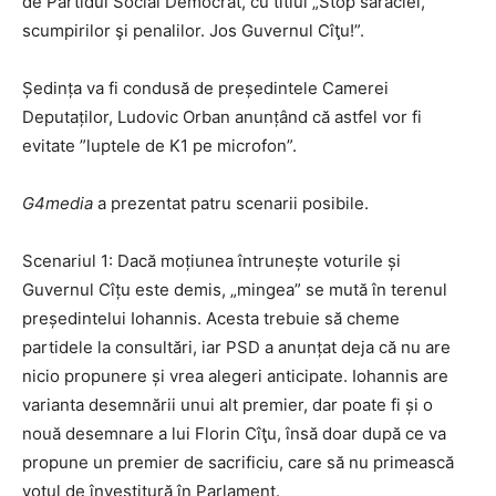
de Partidul Social Democrat, cu titlul „Stop sărăciei,
scumpirilor şi penalilor. Jos Guvernul Cîţu!”.
Ședința va fi condusă de președintele Camerei
Deputaților, Ludovic Orban anunțând că astfel vor fi
evitate ”luptele de K1 pe microfon”.
G4media
a prezentat patru scenarii posibile.
Scenariul 1: Dacă moțiunea întrunește voturile și
Guvernul Cîțu este demis, „mingea” se mută în terenul
președintelui Iohannis. Acesta trebuie să cheme
partidele la consultări, iar PSD a anunțat deja că nu are
nicio propunere și vrea alegeri anticipate. Iohannis are
varianta desemnării unui alt premier, dar poate fi și o
nouă desemnare a lui Florin Cîţu, însă doar după ce va
propune un premier de sacrificiu, care să nu primească
votul de învestitură în Parlament.