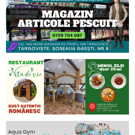
Ionuț Parghel
2
de 2