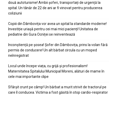
două autoturisme! Ambii șoferi, transportați de urgență la
spital. Un tânăr de 22 de ani ar fi vinovat pentru producerea
coliziunii
Copiii din Dâmbovița vor avea un spital la standarde moderne!
Investiție uriașă pentru cei mai mici pacienți! Unitatea de
pediatrie din Gura Ocniței se reinventează
Inconștiență pe șosea! Șofer din Dâmbovița, prins la volan fără
permis de conducere! Un alt bărbat circula cu un moped
neînregistrat
Locul unde începe viața, cu grijă și profesionalism!
Maternitatea Spitalului Municipal Moreni, alături de mame în
cele mai importante clipe
Sfârșit crunt pe câmp! Un bărbat a murit strivit de tractorul pe
care îl conducea. Victima a fost găsită în stop cardio-respirator