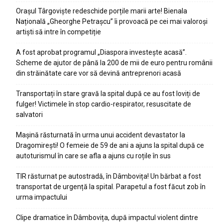
Orașul Târgoviște redeschide porțile marii arte! Bienala
Națională „Gheorghe Petrașcu” îi provoacă pe cei mai valoroși
artiști să intre în competiție
A fost aprobat programul „Diaspora investește acasă”.
Scheme de ajutor de până la 200 de mii de euro pentru românii
din străinătate care vor să devină antreprenori acasă
Transportați în stare gravă la spital după ce au fost loviți de
fulger! Victimele în stop cardio-respirator, resuscitate de
salvatori
Mașină răsturnată în urma unui accident devastator la
Dragomirești! O femeie de 59 de ani a ajuns la spital după ce
autoturismul în care se afla a ajuns cu roțile în sus
TIR răsturnat pe autostradă, în Dâmbovița! Un bărbat a fost
transportat de urgență la spital. Parapetul a fost făcut zob în
urma impactului
Clipe dramatice în Dâmbovița, după impactul violent dintre