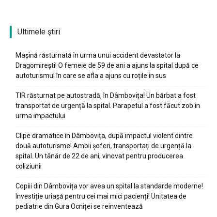
Ultimele ştiri
Mașină răsturnată în urma unui accident devastator la
Dragomirești! O femeie de 59 de ani a ajuns la spital după ce
autoturismul în care se afla a ajuns cu roțile în sus
TIR răsturnat pe autostradă, în Dâmbovița! Un bărbat a fost
transportat de urgență la spital. Parapetul a fost făcut zob în
urma impactului
Clipe dramatice în Dâmbovița, după impactul violent dintre
două autoturisme! Ambii șoferi, transportați de urgență la
spital. Un tânăr de 22 de ani, vinovat pentru producerea
coliziunii
Copiii din Dâmbovița vor avea un spital la standarde moderne!
Investiție uriașă pentru cei mai mici pacienți! Unitatea de
pediatrie din Gura Ocniței se reinventează