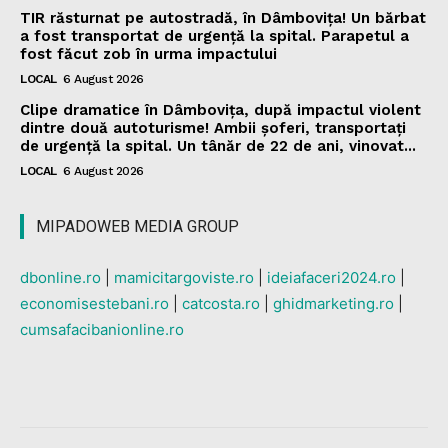
TIR răsturnat pe autostradă, în Dâmbovița! Un bărbat
a fost transportat de urgență la spital. Parapetul a
fost făcut zob în urma impactului
LOCAL
6 August 2026
Clipe dramatice în Dâmbovița, după impactul violent
dintre două autoturisme! Ambii șoferi, transportați
de urgență la spital. Un tânăr de 22 de ani, vinovat...
LOCAL
6 August 2026
MIPADOWEB MEDIA GROUP
dbonline.ro
|
mamicitargoviste.ro
|
ideiafaceri2024.ro
|
economisestebani.ro
|
catcosta.ro
|
ghidmarketing.ro
|
cumsafacibanionline.ro