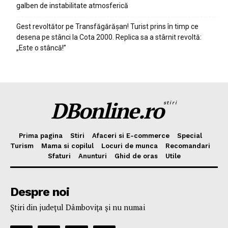
galben de instabilitate atmosferică
Gest revoltător pe Transfăgărășan! Turist prins în timp ce
desena pe stânci la Cota 2000. Replica sa a stârnit revoltă:
„Este o stâncă!”
DBonline.ro
stiri
Prima pagina
Stiri
Afaceri si E-commerce
Special
Turism
Mama si copilul
Locuri de munca
Recomandari
Sfaturi
Anunturi
Ghid de oras
Utile
Despre noi
Ştiri din judeţul Dâmboviţa şi nu numai