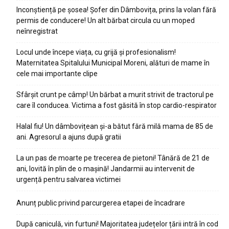
Inconștiență pe șosea! Șofer din Dâmbovița, prins la volan fără
permis de conducere! Un alt bărbat circula cu un moped
neînregistrat
Locul unde începe viața, cu grijă și profesionalism!
Maternitatea Spitalului Municipal Moreni, alături de mame în
cele mai importante clipe
Sfârșit crunt pe câmp! Un bărbat a murit strivit de tractorul pe
care îl conducea. Victima a fost găsită în stop cardio-respirator
Halal fiu! Un dâmbovițean și-a bătut fără milă mama de 85 de
ani. Agresorul a ajuns după gratii
La un pas de moarte pe trecerea de pietoni! Tânără de 21 de
ani, lovită în plin de o mașină! Jandarmii au intervenit de
urgență pentru salvarea victimei
Anunț public privind parcurgerea etapei de încadrare
După caniculă, vin furtuni! Majoritatea județelor țării intră în cod