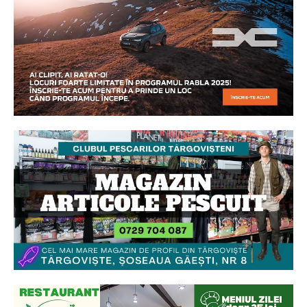
Ionuț Parghel
2
de 2