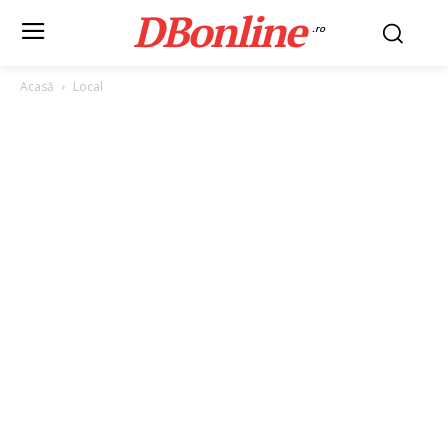
DBonline
.ro
Acasă
Local