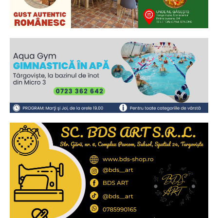
Ionuț Parghel
2
de 2