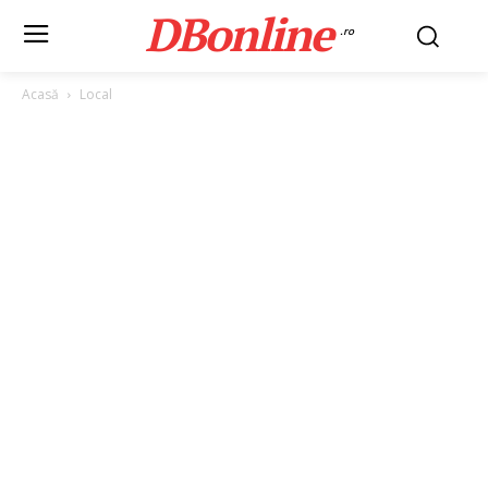
DBonline
.ro
Acasă
Local