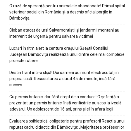
O rază de speranță pentru animalele abandonate! Primul spital
veterinar social din România și-a deschis oficial porțile în
Dâmbovița
Cioban atacat de urs! Salvamontiștii și jandarmii montani au
intervenit de urgență pentru salvarea victimei
Lucrări în ritm alert la centura orașului Găești! Consiliul
Județean Dâmbovița realizează unul dintre cele mai complexe
proiecte rutiere
Destin frânt într-o clipă! Doi oameni au murit electrocutați în
propria casă. Resuscitarea a durat 45 de minute, însă fără
succes
Cu permis britanic, dar fără drept de a conduce! O șoferiță a
prezentat un permis britanic, însă verificările au scos la iveală
adevărul. Un adolescent de 16 ani, prins și el în afara legii
Evaluarea psihiatrică, obligatorie pentru profesori! Reacția unui
reputat cadru didactic din Dâmbovița: „Majoritatea profesorilor