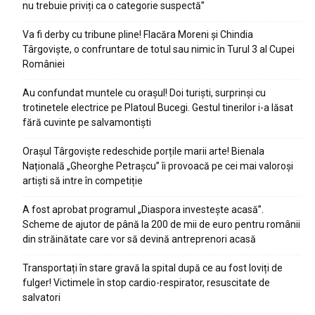
nu trebuie priviți ca o categorie suspectă”
Va fi derby cu tribune pline! Flacăra Moreni și Chindia
Târgoviște, o confruntare de totul sau nimic în Turul 3 al Cupei
României
Au confundat muntele cu orașul! Doi turiști, surprinși cu
trotinetele electrice pe Platoul Bucegi. Gestul tinerilor i-a lăsat
fără cuvinte pe salvamontiști
Orașul Târgoviște redeschide porțile marii arte! Bienala
Națională „Gheorghe Petrașcu” îi provoacă pe cei mai valoroși
artiști să intre în competiție
A fost aprobat programul „Diaspora investește acasă”.
Scheme de ajutor de până la 200 de mii de euro pentru românii
din străinătate care vor să devină antreprenori acasă
Transportați în stare gravă la spital după ce au fost loviți de
fulger! Victimele în stop cardio-respirator, resuscitate de
salvatori