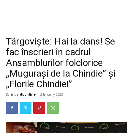
Târgoviște: Hai la dans! Se
fac înscrieri în cadrul
Ansamblurilor folclorice
„Mugurași de la Chindie” și
„Florile Chindiei”
Scris de
dbonline
-
2 January 2025