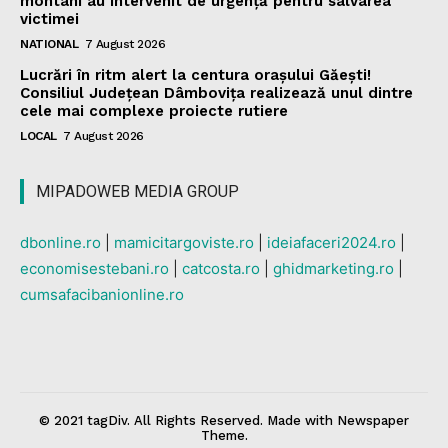
montani au intervenit de urgență pentru salvarea
victimei
NATIONAL
7 August 2026
Lucrări în ritm alert la centura orașului Găești!
Consiliul Județean Dâmbovița realizează unul dintre
cele mai complexe proiecte rutiere
LOCAL
7 August 2026
MIPADOWEB MEDIA GROUP
dbonline.ro
|
mamicitargoviste.ro
|
ideiafaceri2024.ro
|
economisestebani.ro
|
catcosta.ro
|
ghidmarketing.ro
|
cumsafacibanionline.ro
© 2021 tagDiv. All Rights Reserved. Made with Newspaper
Theme.