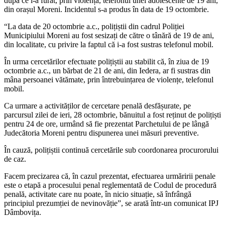
după ce i-a furat, prin violență, telefonul unei adolescente de 19 ani,
din orașul Moreni. Incidentul s-a produs în data de 19 octombrie.
“La data de 20 octombrie a.c., polițiștii din cadrul Poliției
Municipiului Moreni au fost sesizați de către o tânără de 19 de ani,
din localitate, cu privire la faptul că i-a fost sustras telefonul mobil.
În urma cercetărilor efectuate polițiștii au stabilit că, în ziua de 19
octombrie a.c., un bărbat de 21 de ani, din Iedera, ar fi sustras din
mâna persoanei vătămate, prin întrebuințarea de violențe, telefonul
mobil.
Ca urmare a activităților de cercetare penală desfășurate, pe
parcursul zilei de ieri, 28 octombrie, bănuitul a fost reținut de polițiști
pentru 24 de ore, urmând să fie prezentat Parchetului de pe lângă
Judecătoria Moreni pentru dispunerea unei măsuri preventive.
În cauză, polițiștii continuă cercetările sub coordonarea procurorului
de caz.
Facem precizarea că, în cazul prezentat, efectuarea urmăririi penale
este o etapă a procesului penal reglementată de Codul de procedură
penală, activitate care nu poate, în nicio situație, să înfrângă
principiul prezumției de nevinovăție”, se arată într-un comunicat IPJ
Dâmbovița.