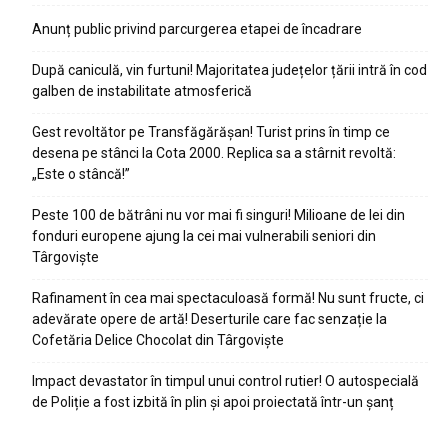
Anunț public privind parcurgerea etapei de încadrare
După caniculă, vin furtuni! Majoritatea județelor țării intră în cod
galben de instabilitate atmosferică
Gest revoltător pe Transfăgărășan! Turist prins în timp ce
desena pe stânci la Cota 2000. Replica sa a stârnit revoltă:
„Este o stâncă!”
Peste 100 de bătrâni nu vor mai fi singuri! Milioane de lei din
fonduri europene ajung la cei mai vulnerabili seniori din
Târgoviște
Rafinament în cea mai spectaculoasă formă! Nu sunt fructe, ci
adevărate opere de artă! Deserturile care fac senzație la
Cofetăria Delice Chocolat din Târgoviște
Impact devastator în timpul unui control rutier! O autospecială
de Poliție a fost izbită în plin și apoi proiectată într-un șanț