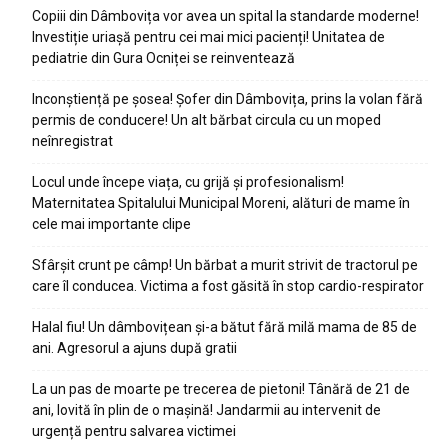
Copiii din Dâmbovița vor avea un spital la standarde moderne!
Investiție uriașă pentru cei mai mici pacienți! Unitatea de
pediatrie din Gura Ocniței se reinventează
Inconștiență pe șosea! Șofer din Dâmbovița, prins la volan fără
permis de conducere! Un alt bărbat circula cu un moped
neînregistrat
Locul unde începe viața, cu grijă și profesionalism!
Maternitatea Spitalului Municipal Moreni, alături de mame în
cele mai importante clipe
Sfârșit crunt pe câmp! Un bărbat a murit strivit de tractorul pe
care îl conducea. Victima a fost găsită în stop cardio-respirator
Halal fiu! Un dâmbovițean și-a bătut fără milă mama de 85 de
ani. Agresorul a ajuns după gratii
La un pas de moarte pe trecerea de pietoni! Tânără de 21 de
ani, lovită în plin de o mașină! Jandarmii au intervenit de
urgență pentru salvarea victimei