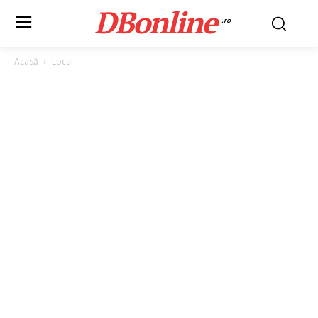
DBonline
.ro
Acasă
Local