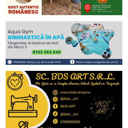
Ionuț Parghel
2
de 2