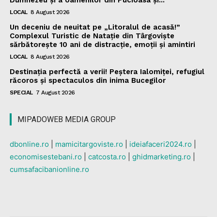
Dumnezeu și a oamenilor din Pucioasa și...
LOCAL
8 August 2026
Un deceniu de neuitat pe „Litoralul de acasă!”
Complexul Turistic de Natație din Târgoviște
sărbătorește 10 ani de distracție, emoții și amintiri
LOCAL
8 August 2026
Destinația perfectă a verii! Peștera Ialomiței, refugiul
răcoros și spectaculos din inima Bucegilor
SPECIAL
7 August 2026
MIPADOWEB MEDIA GROUP
dbonline.ro
|
mamicitargoviste.ro
|
ideiafaceri2024.ro
|
economisestebani.ro
|
catcosta.ro
|
ghidmarketing.ro
|
cumsafacibanionline.ro