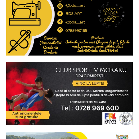
Ionuț Parghel
2
de 2