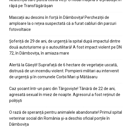
râpă pe Transfăgărășan
Mascații au descins în forță în Dâmbovița! Percheziții de
amploare la o rețea suspectată că a furat cabluri din parcuri
fotovoltaice
Șoferiță de 29 de ani, de urgență la spital după impactul dintre
două autoturisme și o autoutilitară! A fost impact violent pe DN
72, în Dâmbovița, în amiaza mare
Alertă la Găești! Suprafață de 6 hectare de vegetație uscată,
distrusă de un incendiu violent. Pompierii militari au intervenit
de urgență și în comunele Corbii Mari și Mătăsaru
Caz șocant într-un parc din Târgoviște! Tânără de 22 de ani,
agresată sexual în miez de noapte. Agresorul a fost reținut de
polițiști
O rază de speranță pentru animalele abandonate! Primul spital
veterinar social din România și-a deschis oficial porțile în
Dâmbovița