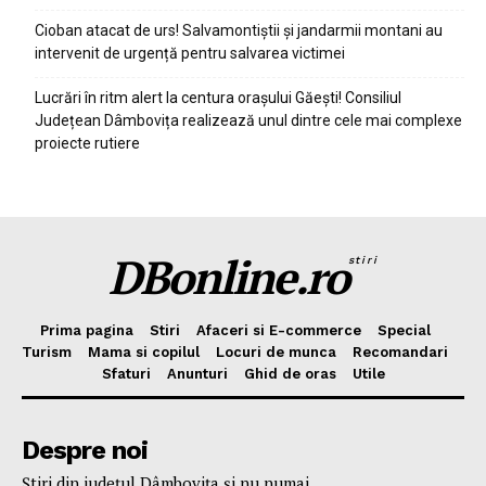
Cioban atacat de urs! Salvamontiștii și jandarmii montani au
intervenit de urgență pentru salvarea victimei
Lucrări în ritm alert la centura orașului Găești! Consiliul
Județean Dâmbovița realizează unul dintre cele mai complexe
proiecte rutiere
DBonline.ro
stiri
Prima pagina
Stiri
Afaceri si E-commerce
Special
Turism
Mama si copilul
Locuri de munca
Recomandari
Sfaturi
Anunturi
Ghid de oras
Utile
Despre noi
Ştiri din judeţul Dâmboviţa şi nu numai