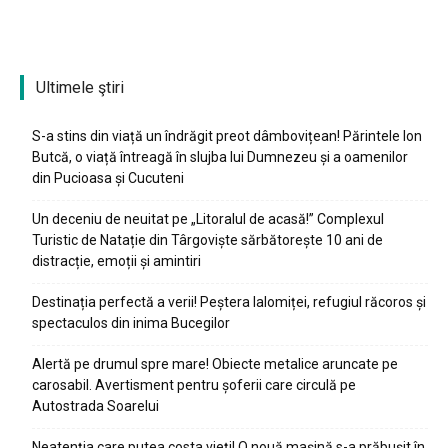
Ultimele ştiri
S-a stins din viață un îndrăgit preot dâmbovițean! Părintele Ion
Butcă, o viață întreagă în slujba lui Dumnezeu și a oamenilor
din Pucioasa și Cucuteni
Un deceniu de neuitat pe „Litoralul de acasă!” Complexul
Turistic de Natație din Târgoviște sărbătorește 10 ani de
distracție, emoții și amintiri
Destinația perfectă a verii! Peștera Ialomiței, refugiul răcoros și
spectaculos din inima Bucegilor
Alertă pe drumul spre mare! Obiecte metalice aruncate pe
carosabil. Avertisment pentru șoferii care circulă pe
Autostrada Soarelui
Neatenția care putea costa vieți! O nouă mașină s-a prăbușit în