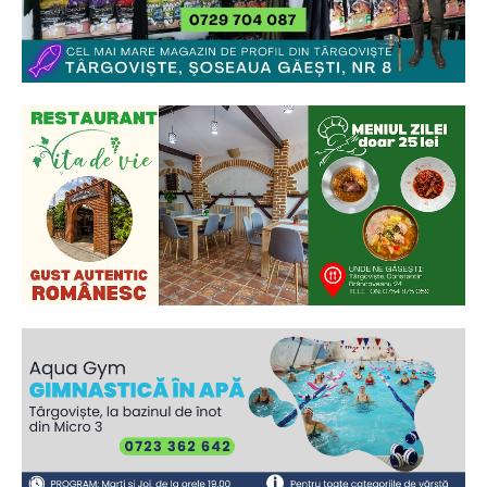
Ionuț Parghel
2
de 2