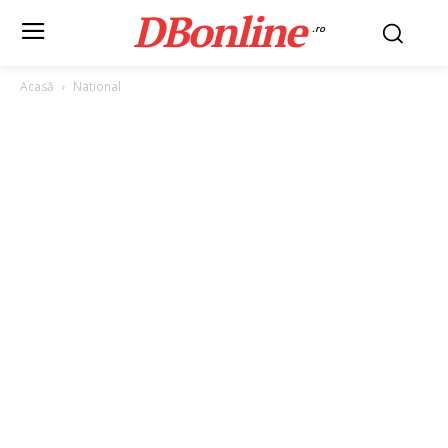
DBonline
.ro
Acasă
National