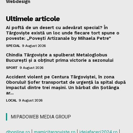
Webdesign
Ultimele articole
Ai poftă de un desert cu adevărat special? În
Târgoviște există un loc unde fiecare tort spune o
poveste: „Povești Artizanale by Mihaela Petre”
SPECIAL
9 August 2026
Chindia Târgoviște a spulberat Metaloglobus
București și a obținut prima victorie a sezonului
SPORT
9 August 2026
Accident violent pe Centura Târgoviștei, în zona
Oborului! Șofer transportat de urgență la spital după
impactul dintre trei mașini. Un bărbat din Șotânga
ar...
LOCAL
9 August 2026
MIPADOWEB MEDIA GROUP
dbonline.ro
|
mamicitargoviste.ro
|
ideiafaceri2024.ro
|