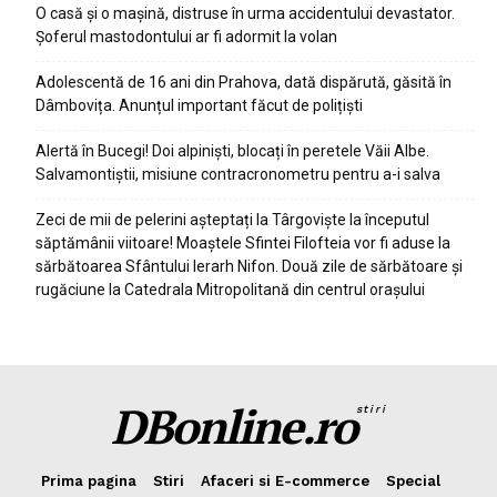
O casă și o mașină, distruse în urma accidentului devastator.
Șoferul mastodontului ar fi adormit la volan
Adolescentă de 16 ani din Prahova, dată dispărută, găsită în
Dâmbovița. Anunțul important făcut de polițiști
Alertă în Bucegi! Doi alpiniști, blocați în peretele Văii Albe.
Salvamontiștii, misiune contracronometru pentru a-i salva
Zeci de mii de pelerini așteptați la Târgoviște la începutul
săptămânii viitoare! Moaștele Sfintei Filofteia vor fi aduse la
sărbătoarea Sfântului Ierarh Nifon. Două zile de sărbătoare și
rugăciune la Catedrala Mitropolitană din centrul orașului
DBonline.ro
stiri
Prima pagina
Stiri
Afaceri si E-commerce
Special