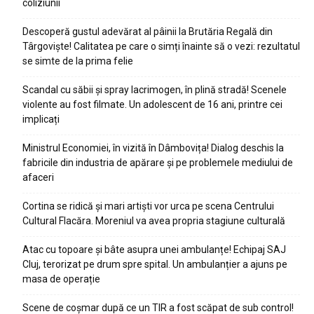
coliziunii
Descoperă gustul adevărat al pâinii la Brutăria Regală din
Târgoviște! Calitatea pe care o simți înainte să o vezi: rezultatul
se simte de la prima felie
Scandal cu săbii și spray lacrimogen, în plină stradă! Scenele
violente au fost filmate. Un adolescent de 16 ani, printre cei
implicați
Ministrul Economiei, în vizită în Dâmbovița! Dialog deschis la
fabricile din industria de apărare și pe problemele mediului de
afaceri
Cortina se ridică și mari artiști vor urca pe scena Centrului
Cultural Flacăra. Moreniul va avea propria stagiune culturală
Atac cu topoare și bâte asupra unei ambulanțe! Echipaj SAJ
Cluj, terorizat pe drum spre spital. Un ambulanțier a ajuns pe
masa de operație
Scene de coșmar după ce un TIR a fost scăpat de sub control!