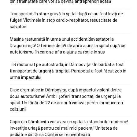
din străinătate care vor să devină antreprenori acasă
Transportați în stare gravă la spital după ce au fost loviți de
fulger! Victimele în stop cardio-respirator, resuscitate de
salvatori
Mașină răsturnată în urma unui accident devastator la
Dragomirești! O femeie de 59 de ani a ajuns la spital după ce
autoturismul în care se afla a ajuns cu roțile în sus
TIR răsturnat pe autostradă, în Dâmbovița! Un bărbat a fost
transportat de urgență la spital. Parapetul a fost făcut zob în
urma impactului
Clipe dramatice în Dâmbovița, după impactul violent dintre
două autoturisme! Ambii șoferi, transportați de urgență la
spital. Un tânăr de 22 de ani ar fi vinovat pentru producerea
coliziunii
Copiii din Dâmbovița vor avea un spital la standarde moderne!
Investiție uriașă pentru cei mai mici pacienți! Unitatea de
pediatrie din Gura Ocniței se reinventează