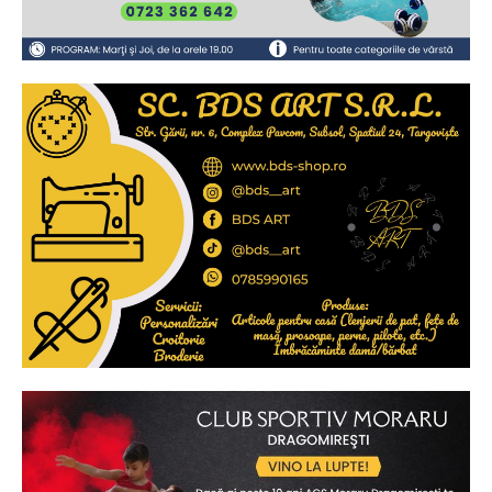
Ionuț Parghel
2
de 2