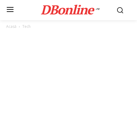
DBonline
.ro
Acasă
Tech