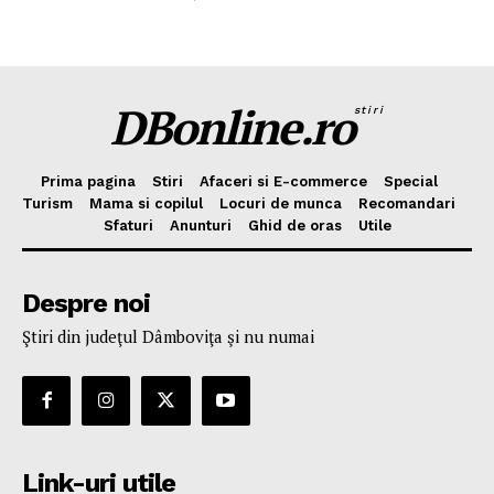
DBonline.ro
stiri
Prima pagina
Stiri
Afaceri si E-commerce
Special
Turism
Mama si copilul
Locuri de munca
Recomandari
Sfaturi
Anunturi
Ghid de oras
Utile
Despre noi
Ştiri din judeţul Dâmboviţa şi nu numai
Link-uri utile