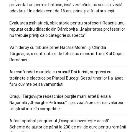
prezentat un permis britanic, însă verificările au scos la iveală
adevărul. Un adolescent de 16 ani, prins și el în afara legii
Evaluarea psihiatrică, obligatorie pentru profesori! Reacția unui
reputat cadru didactic din Dâmbovița: „Majoritatea profesorilor
nu trebuie priviți ca o categorie suspectă”
Va fi derby cu tribune pline! Flacăra Moreni și Chindia
Târgoviște, o confruntare de totul sau nimic în Turul 3 al Cupei
României
Au confundat muntele cu orașul! Doi turiști, surprinși cu
trotinetele electrice pe Platoul Bucegi. Gestul tinerilor i-a lăsat
fără cuvinte pe salvamontiști
Orașul Târgoviște redeschide porțile marii arte! Bienala
Națională „Gheorghe Petrașcu” îi provoacă pe cei mai valoroși
artiști să intre în competiție
A fost aprobat programul „Diaspora investește acasă”.
Scheme de ajutor de până la 200 de mii de euro pentru românii