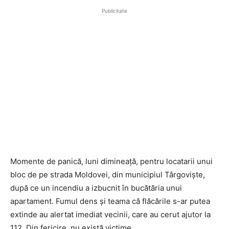
Publicitate
Momente de panică, luni dimineață, pentru locatarii unui
bloc de pe strada Moldovei, din municipiul
Târgoviște
,
după ce un incendiu a izbucnit în bucătăria unui
apartament. Fumul dens și teama că flăcările s-ar putea
extinde au alertat imediat vecinii, care au cerut ajutor la
112. Din fericire, nu există victime.