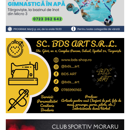
Ionuț Parghel
2
de 2