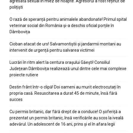
agresată sexual în miez de noapte. Agresorul a fost reținut de
polițiști
O rază de speranță pentru animalele abandonate! Primul spital
veterinar social din România și-a deschis oficial porțile în
Dâmbovița
Cioban atacat de urs! Salvamontiștii și jandarmii montani au
intervenit de urgență pentru salvarea victimei
Lucrări în ritm alert la centura orașului Găești! Consiliul
Județean Dâmbovița realizează unul dintre cele mai complexe
proiecte rutiere
Destin frânt într-o clipă! Doi oameni au murit electrocutați în
propria casă. Resuscitarea a durat 45 de minute, însă fără
succes
Cu permis britanic, dar fără drept de a conduce! O șoferiță a
prezentat un permis britanic, însă verificările au scos la iveală
adevărul. Un adolescent de 16 ani, prins și el în afara legii