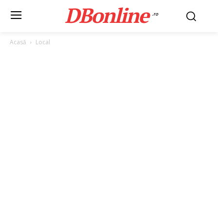
DBonline
.ro
Acasă
Local