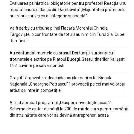
Evaluarea psihiatrică, obligatorie pentru profesori! Reacția unui
reputat cadru didactic din Dâmbovița: „Majoritatea profesorilor
nu trebuie priviți ca o categorie suspectă”
Va fi derby cu tribune pline! Flacăra Moreni și Chindia
Târgoviște, o confruntare de totul sau nimic în Turul 3 al Cupei
României
Au confundat muntele cu orașul! Doi turiști, surprinși cu
trotinetele electrice pe Platoul Bucegi. Gestul tinerilor i-a lăsat
fără cuvinte pe salvamontiști
Orașul Târgoviște redeschide porțile marii arte! Bienala
Națională „Gheorghe Petrașcu” îi provoacă pe cei mai valoroși
artiști să intre în competiție
A fost aprobat programul „Diaspora investește acasă”.
Scheme de ajutor de până la 200 de mii de euro pentru românii
din străinătate care vor să devină antreprenori acasă