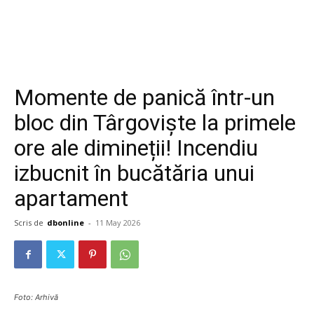
Momente de panică într-un
bloc din Târgoviște la primele
ore ale dimineții! Incendiu
izbucnit în bucătăria unui
apartament
Scris de
dbonline
-
11 May 2026
Foto: Arhivă