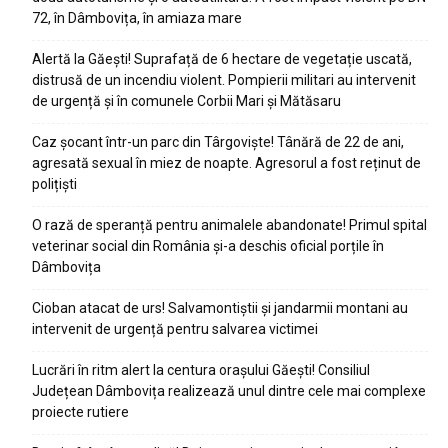
72, în Dâmbovița, în amiaza mare
Alertă la Găești! Suprafață de 6 hectare de vegetație uscată,
distrusă de un incendiu violent. Pompierii militari au intervenit
de urgență și în comunele Corbii Mari și Mătăsaru
Caz șocant într-un parc din Târgoviște! Tânără de 22 de ani,
agresată sexual în miez de noapte. Agresorul a fost reținut de
polițiști
O rază de speranță pentru animalele abandonate! Primul spital
veterinar social din România și-a deschis oficial porțile în
Dâmbovița
Cioban atacat de urs! Salvamontiștii și jandarmii montani au
intervenit de urgență pentru salvarea victimei
Lucrări în ritm alert la centura orașului Găești! Consiliul
Județean Dâmbovița realizează unul dintre cele mai complexe
proiecte rutiere