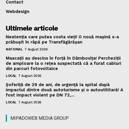
Contact
Webdesign
Ultimele articole
Neatenția care putea costa vieți! O nouă mașină s-a
prăbușit în râpă pe Transfăgărășan
NATIONAL
7 August 2026
Mascații au descins în forță în Dâmbovița! Percheziții
de amploare la o rețea suspectată că a furat cabluri
din parcuri fotovoltaice
LOCAL
7 August 2026
Șoferiță de 29 de ani, de urgență la spital după
impactul dintre două autoturisme și o autoutilitară! A
fost impact violent pe DN 72,...
LOCAL
7 August 2026
MIPADOWEB MEDIA GROUP