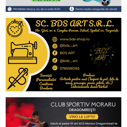
Ionuț Parghel
2
de 2