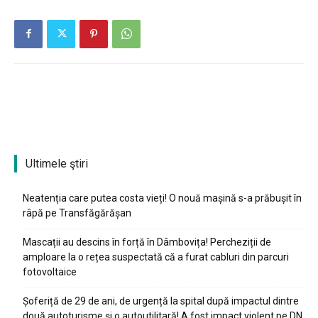
Ultimele ştiri
Neatenția care putea costa vieți! O nouă mașină s-a prăbușit în
râpă pe Transfăgărășan
Mascații au descins în forță în Dâmbovița! Percheziții de
amploare la o rețea suspectată că a furat cabluri din parcuri
fotovoltaice
Șoferiță de 29 de ani, de urgență la spital după impactul dintre
două autoturisme și o autoutilitară! A fost impact violent pe DN