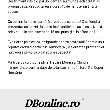
Destin frânt într-o clipă! Doi oameni au murit electrocutați în
propria casă. Resuscitarea a durat 45 de minute, însă fără
succes
Cu permis britanic, dar fără drept de a conduce! O șoferiță a
prezentat un permis britanic, însă verificările au scos la iveală
adevărul. Un adolescent de 16 ani, prins și el în afara legii
Evaluarea psihiatrică, obligatorie pentru profesori! Reacția unui
reputat cadru didactic din Dâmbovița: „Majoritatea profesorilor
nu trebuie priviți ca o categorie suspectă”
Va fi derby cu tribune pline! Flacăra Moreni și Chindia
Târgoviște, o confruntare de totul sau nimic în Turul 3 al Cupei
României
DBonline.ro
stiri