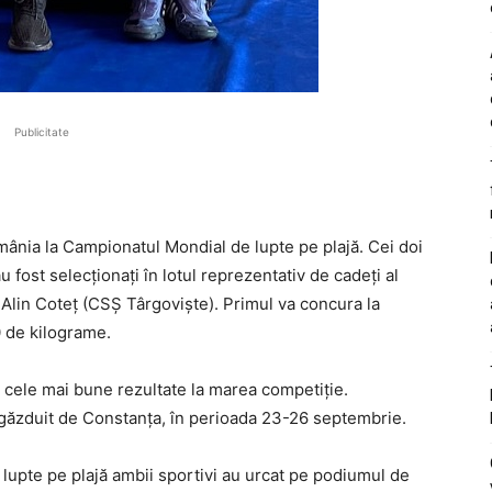
Publicitate
ânia la Campionatul Mondial de lupte pe plajă. Cei doi
 fost selecționați în lotul reprezentativ de cadeți al
i Alin Coteț (CSȘ Târgoviște). Primul va concura la
0 de kilograme.
 cele mai bune rezultate la marea competiție.
 găzduit de Constanța, în perioada 23-26 septembrie.
 lupte pe plajă ambii sportivi au urcat pe podiumul de