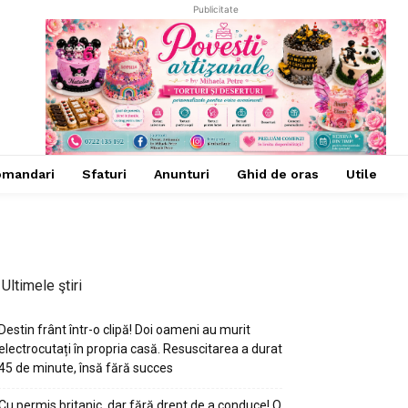
Publicitate
omandari
Sfaturi
Anunturi
Ghid de oras
Utile
Ultimele ştiri
Destin frânt într-o clipă! Doi oameni au murit
electrocutați în propria casă. Resuscitarea a durat
45 de minute, însă fără succes
Cu permis britanic, dar fără drept de a conduce! O