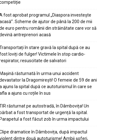
competiție
A fost aprobat programul „Diaspora investește
acasă”. Scheme de ajutor de până la 200 de mii
de euro pentru românii din străinătate care vor să
devină antreprenori acasă
Transportați în stare gravă la spital după ce au
fost loviți de fulger! Victimele în stop cardio-
respirator, resuscitate de salvatori
Mașină răsturnată în urma unui accident
devastator la Dragomirești! O femeie de 59 de ani
a ajuns la spital după ce autoturismul în care se
afla a ajuns cu roțile în sus
TIR răsturnat pe autostradă, în Dâmbovița! Un
bărbat a fost transportat de urgență la spital.
Parapetul a fost făcut zob în urma impactului
Clipe dramatice în Dâmbovița, după impactul
violent dintre două autoturisme! Ambii șoferi,