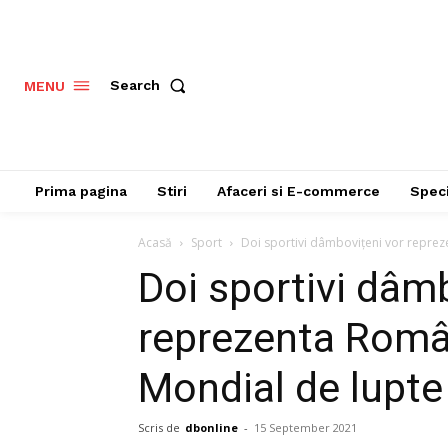
Search
MENU
Prima pagina
Stiri
Afaceri si E-commerce
Speci
Acasă
Sport
Doi sportivi dâmbovițeni vor reprez
Doi sportivi dâm
reprezenta Româ
Mondial de lupte
Scris de
dbonline
-
15 September 2021