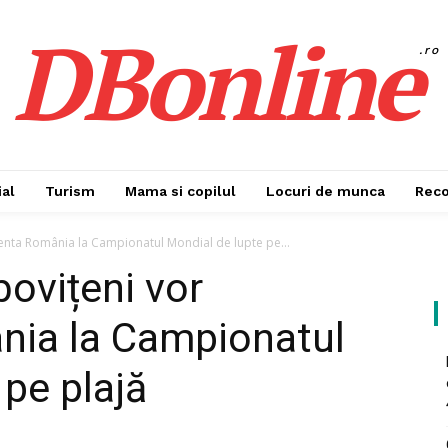
DBonline
.ro
al
Turism
Mama si copilul
Locuri de munca
Rec
enta România la Campionatul Mondial de lupte pe...
bovițeni vor
nia la Campionatul
 pe plajă