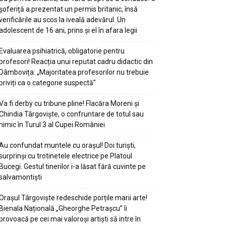
șoferiță a prezentat un permis britanic, însă
verificările au scos la iveală adevărul. Un
adolescent de 16 ani, prins și el în afara legii
Evaluarea psihiatrică, obligatorie pentru
profesori! Reacția unui reputat cadru didactic din
Dâmbovița: „Majoritatea profesorilor nu trebuie
priviți ca o categorie suspectă”
Va fi derby cu tribune pline! Flacăra Moreni și
Chindia Târgoviște, o confruntare de totul sau
nimic în Turul 3 al Cupei României
Au confundat muntele cu orașul! Doi turiști,
surprinși cu trotinetele electrice pe Platoul
Bucegi. Gestul tinerilor i-a lăsat fără cuvinte pe
salvamontiști
Orașul Târgoviște redeschide porțile marii arte!
Bienala Națională „Gheorghe Petrașcu” îi
provoacă pe cei mai valoroși artiști să intre în