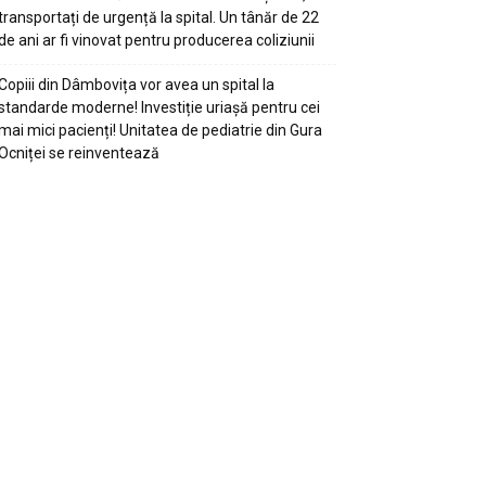
transportați de urgență la spital. Un tânăr de 22
de ani ar fi vinovat pentru producerea coliziunii
Copiii din Dâmbovița vor avea un spital la
standarde moderne! Investiție uriașă pentru cei
mai mici pacienți! Unitatea de pediatrie din Gura
Ocniței se reinventează