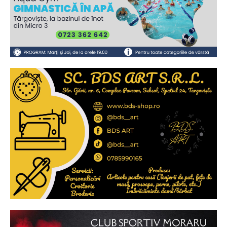
Ionuț Parghel
2
de 2