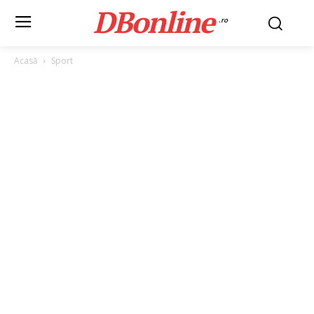
DBonline
.ro
Acasă
Sport