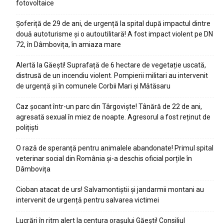
fotovoltaice
Șoferiță de 29 de ani, de urgență la spital după impactul dintre
două autoturisme și o autoutilitară! A fost impact violent pe DN
72, în Dâmbovița, în amiaza mare
Alertă la Găești! Suprafață de 6 hectare de vegetație uscată,
distrusă de un incendiu violent. Pompierii militari au intervenit
de urgență și în comunele Corbii Mari și Mătăsaru
Caz șocant într-un parc din Târgoviște! Tânără de 22 de ani,
agresată sexual în miez de noapte. Agresorul a fost reținut de
polițiști
O rază de speranță pentru animalele abandonate! Primul spital
veterinar social din România și-a deschis oficial porțile în
Dâmbovița
Cioban atacat de urs! Salvamontiștii și jandarmii montani au
intervenit de urgență pentru salvarea victimei
Lucrări în ritm alert la centura orașului Găești! Consiliul