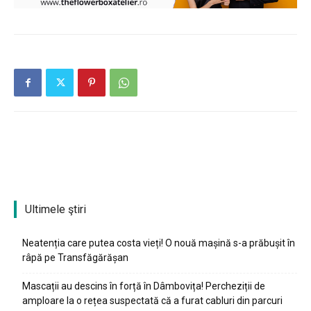
Ultimele ştiri
Neatenția care putea costa vieți! O nouă mașină s-a prăbușit în
râpă pe Transfăgărășan
Mascații au descins în forță în Dâmbovița! Percheziții de
amploare la o rețea suspectată că a furat cabluri din parcuri