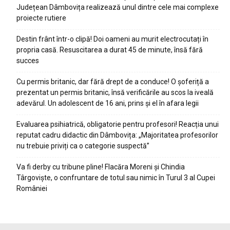
Județean Dâmbovița realizează unul dintre cele mai complexe
proiecte rutiere
Destin frânt într-o clipă! Doi oameni au murit electrocutați în
propria casă. Resuscitarea a durat 45 de minute, însă fără
succes
Cu permis britanic, dar fără drept de a conduce! O șoferiță a
prezentat un permis britanic, însă verificările au scos la iveală
adevărul. Un adolescent de 16 ani, prins și el în afara legii
Evaluarea psihiatrică, obligatorie pentru profesori! Reacția unui
reputat cadru didactic din Dâmbovița: „Majoritatea profesorilor
nu trebuie priviți ca o categorie suspectă”
Va fi derby cu tribune pline! Flacăra Moreni și Chindia
Târgoviște, o confruntare de totul sau nimic în Turul 3 al Cupei
României