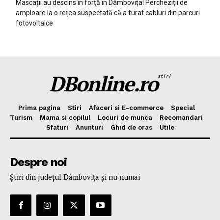
Mascații au descins în forță în Dâmbovița! Percheziții de
amploare la o rețea suspectată că a furat cabluri din parcuri
fotovoltaice
DBonline.ro
stiri
Prima pagina
Stiri
Afaceri si E-commerce
Special
Turism
Mama si copilul
Locuri de munca
Recomandari
Sfaturi
Anunturi
Ghid de oras
Utile
Despre noi
Ştiri din judeţul Dâmboviţa şi nu numai