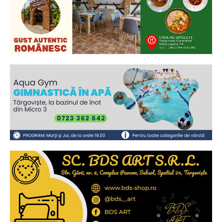
Ionuț Parghel
2
de 2