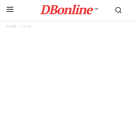
DBonline
.ro
Acasă
Local