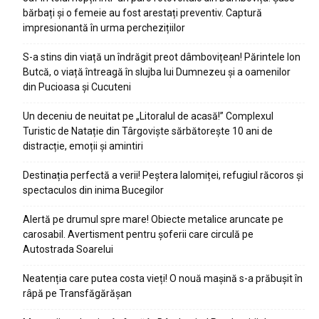
bărbați și o femeie au fost arestați preventiv. Captură
impresionantă în urma perchezițiilor
S-a stins din viață un îndrăgit preot dâmbovițean! Părintele Ion
Butcă, o viață întreagă în slujba lui Dumnezeu și a oamenilor
din Pucioasa și Cucuteni
Un deceniu de neuitat pe „Litoralul de acasă!” Complexul
Turistic de Natație din Târgoviște sărbătorește 10 ani de
distracție, emoții și amintiri
Destinația perfectă a verii! Peștera Ialomiței, refugiul răcoros și
spectaculos din inima Bucegilor
Alertă pe drumul spre mare! Obiecte metalice aruncate pe
carosabil. Avertisment pentru șoferii care circulă pe
Autostrada Soarelui
Neatenția care putea costa vieți! O nouă mașină s-a prăbușit în
râpă pe Transfăgărășan