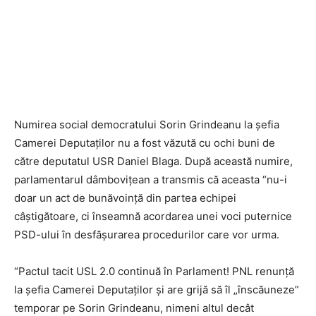
Numirea social democratului Sorin Grindeanu la șefia
Camerei Deputaților nu a fost văzută cu ochi buni de
către deputatul USR Daniel Blaga. După această numire,
parlamentarul dâmbovițean a transmis că aceasta “nu-i
doar un act de bunăvoință din partea echipei
câștigătoare, ci înseamnă acordarea unei voci puternice
PSD-ului în desfășurarea procedurilor care vor urma.
“Pactul tacit USL 2.0 continuă în Parlament! PNL renunță
la șefia Camerei Deputaților și are grijă să îl „înscăuneze”
temporar pe Sorin Grindeanu, nimeni altul decât