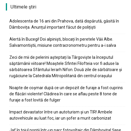
Ultimele ştiri
Adolescenta de 16 ani din Prahova, dată dispărută, găsită în
Dâmbovița. Anunțul important făcut de polițiști
Alertă în Bucegi! Doi alpiniști, blocați în peretele Văii Albe.
Salvamontiștii, misiune contracronometru pentru a-i salva
Zeci de mii de pelerini așteptați la Târgoviște la începutul
săptămânii viitoare! Moaștele Sfintei Filofteia vor fi aduse la
sărbătoarea Sfântului Ierarh Nifon. Două zile de sărbătoare și
rugăciune la Catedrala Mitropolitană din centrul orașului
Noapte de coșmar după ce un depozit de furaje a fost cuprins
de flăcări violente! Clădirea în care se aflau peste 8 tone de
furaje a fost lovită de fulger
Impact devastator între un autoturism și un TIR! Ambele
autovehicule au luat foc, iar un șofer a murit carbonizat
Jaf în toiul nopții într-un parc fotovoltaic din Dâmbovița! Șase