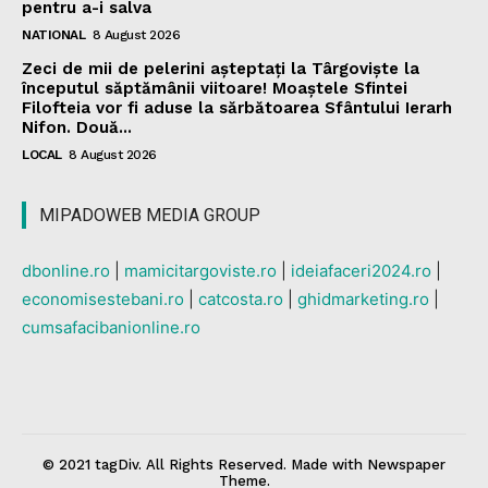
pentru a-i salva
NATIONAL
8 August 2026
Zeci de mii de pelerini așteptați la Târgoviște la
începutul săptămânii viitoare! Moaștele Sfintei
Filofteia vor fi aduse la sărbătoarea Sfântului Ierarh
Nifon. Două...
LOCAL
8 August 2026
MIPADOWEB MEDIA GROUP
dbonline.ro
|
mamicitargoviste.ro
|
ideiafaceri2024.ro
|
economisestebani.ro
|
catcosta.ro
|
ghidmarketing.ro
|
cumsafacibanionline.ro
© 2021 tagDiv. All Rights Reserved. Made with Newspaper
Theme.