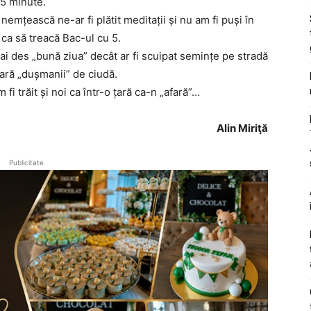
 5 minute.
nemțească ne-ar fi plătit meditații și nu am fi puși în
i ca să treacă Bac-ul cu 5.
 mai des „bună ziua” decât ar fi scuipat semințe pe stradă
ară „dușmanii” de ciudă.
i trăit și noi ca într-o țară ca-n „afară”…
Alin Miriţă
Publicitate