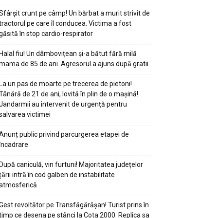
Sfârșit crunt pe câmp! Un bărbat a murit strivit de
tractorul pe care îl conducea. Victima a fost
găsită în stop cardio-respirator
Halal fiu! Un dâmbovițean și-a bătut fără milă
mama de 85 de ani. Agresorul a ajuns după gratii
La un pas de moarte pe trecerea de pietoni!
Tânără de 21 de ani, lovită în plin de o mașină!
Jandarmii au intervenit de urgență pentru
salvarea victimei
Anunț public privind parcurgerea etapei de
încadrare
După caniculă, vin furtuni! Majoritatea județelor
țării intră în cod galben de instabilitate
atmosferică
Gest revoltător pe Transfăgărășan! Turist prins în
timp ce desena pe stânci la Cota 2000. Replica sa