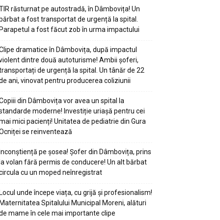
TIR răsturnat pe autostradă, în Dâmbovița! Un
bărbat a fost transportat de urgență la spital.
Parapetul a fost făcut zob în urma impactului
Clipe dramatice în Dâmbovița, după impactul
violent dintre două autoturisme! Ambii șoferi,
transportați de urgență la spital. Un tânăr de 22
de ani, vinovat pentru producerea coliziunii
Copiii din Dâmbovița vor avea un spital la
standarde moderne! Investiție uriașă pentru cei
mai mici pacienți! Unitatea de pediatrie din Gura
Ocniței se reinventează
Inconștiență pe șosea! Șofer din Dâmbovița, prins
la volan fără permis de conducere! Un alt bărbat
circula cu un moped neînregistrat
Locul unde începe viața, cu grijă și profesionalism!
Maternitatea Spitalului Municipal Moreni, alături
de mame în cele mai importante clipe