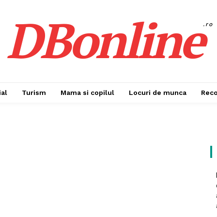
DBonline
.ro
al
Turism
Mama si copilul
Locuri de munca
Rec