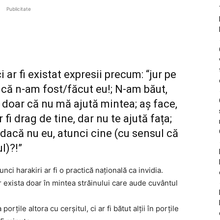
Publicitate
 ar fi existat expresii precum: “jur pe
 că n-am fost/făcut eu!; N-am băut,
 doar că nu mă ajută mintea; aș face,
 fi drag de tine, dar nu te ajută fața;
 dacă nu eu, atunci cine (cu sensul că
l)?!”
unci harakiri ar fi o practică națională ca invidia.
r exista doar în mintea străinului care aude cuvântul
orțile altora cu cerșitul, ci ar fi bătut alții în porțile