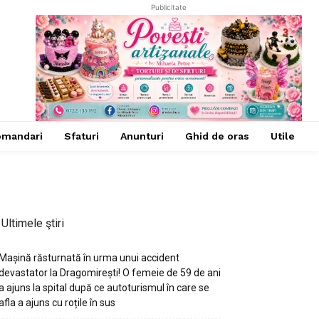
Publicitate
omandari
Sfaturi
Anunturi
Ghid de oras
Utile
Ultimele ştiri
Mașină răsturnată în urma unui accident
devastator la Dragomirești! O femeie de 59 de ani
a ajuns la spital după ce autoturismul în care se
afla a ajuns cu roțile în sus