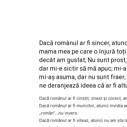
Dacă românul ar fi sincer, atunci
mama mea pe care o înjură toți
decât am gustat; Nu sunt prost,
dar mi-e sictir să mă apuc; mi-ar
mi-aș asuma, dar nu sunt fraer;
ne deranjează ideea că ar fi altu
Dacă românul ar fi cinstit, onest și corect, at
Dacă românul ar fi muncitor, atunci invidia a
„român”…nu invers.
Dacă românul ar fi viteaz, atunci nu am sta la p