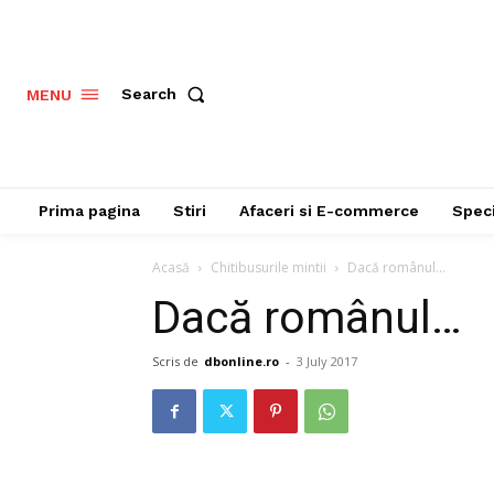
Search
MENU
Prima pagina
Stiri
Afaceri si E-commerce
Speci
Acasă
Chitibusurile mintii
Dacă românul…
Dacă românul…
Scris de
dbonline.ro
-
3 July 2017