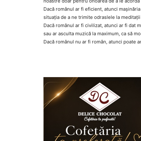
noastre doar pentru onoarea de a le acorda
Dacă românul ar fi eficient, atunci mașinăria 
situația de a ne trimite odraslele la meditați
Dacă românul ar fi civilizat, atunci ar fi dat
sau ar asculta muzică la maximum, ca să mo
Dacă românul nu ar fi român, atunci poate am f