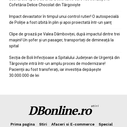
Cofetăria Delice Chocolat din Târgoviște
Impact devastator în timpul unui control rutier! O autospecială
de Poliție a fost izbită în plin și apoi proiectată într-un șanț
Clipe de groază pe Valea Dâmboviței, după impactul dintre trei
mașini! Un șofer și un pasager, transportați de dimineață la
spital
Secția de Boli Infecțioase a Spitalului Județean de Urgență din
Târgoviște intră într-un amplu proces de modernizare!
Pacienții au fost transferați, iar investiția depășește
30.000.000 de lei
DBonline.ro
stiri
Prima pagina
Stiri
Afaceri si E-commerce
Special