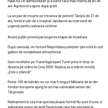
Halal fiu! Un dâmbovițean și-a bătut fără milă mama de 85 de
ani. Agresorul a ajuns după gratii
La un pas de moarte pe trecerea de pietoni! Tânără de 21 de
ani, lovită în plin de o mașină! Jandarmii au intervenit de
urgență pentru salvarea victimei
Anunț public privind parcurgerea etapei de încadrare
După caniculă, vin furtuni! Majoritatea județelor țării intră în cod
galben de instabilitate atmosferică
Gest revoltător pe Transfăgărășan! Turist prins în timp ce
desena pe stânci la Cota 2000. Replica sa a stârnit revoltă:
„Este o stâncă!”
Peste 100 de bătrâni nu vor mai fi singuri! Milioane de lei din
fonduri europene ajung la cei mai vulnerabili seniori din
Târgoviște
Rafinament în cea mai spectaculoasă formă! Nu sunt fructe, ci
adevărate opere de artă! Deserturile care fac senzație la