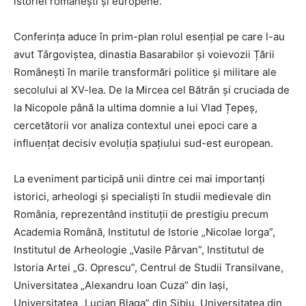
istoriei românești și europene.
Conferința aduce în prim-plan rolul esențial pe care l-au
avut Târgoviștea, dinastia Basarabilor și voievozii Țării
Românești în marile transformări politice și militare ale
secolului al XV-lea. De la Mircea cel Bătrân și cruciada de
la Nicopole până la ultima domnie a lui Vlad Țepeș,
cercetătorii vor analiza contextul unei epoci care a
influențat decisiv evoluția spațiului sud-est european.
La eveniment participă unii dintre cei mai importanți
istorici, arheologi și specialiști în studii medievale din
România, reprezentând instituții de prestigiu precum
Academia Română, Institutul de Istorie „Nicolae Iorga”,
Institutul de Arheologie „Vasile Pârvan”, Institutul de
Istoria Artei „G. Oprescu”, Centrul de Studii Transilvane,
Universitatea „Alexandru Ioan Cuza” din Iași,
Universitatea „Lucian Blaga” din Sibiu, Universitatea din