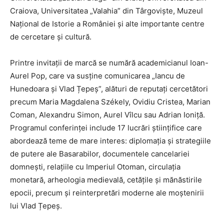
Craiova, Universitatea „Valahia” din Târgoviște, Muzeul
Național de Istorie a României și alte importante centre
de cercetare și cultură.
Printre invitații de marcă se numără academicianul Ioan-
Aurel Pop, care va susține comunicarea „Iancu de
Hunedoara și Vlad Țepeș”, alături de reputați cercetători
precum Maria Magdalena Székely, Ovidiu Cristea, Marian
Coman, Alexandru Simon, Aurel Vîlcu sau Adrian Ioniță.
Programul conferinței include 17 lucrări științifice care
abordează teme de mare interes: diplomația și strategiile
de putere ale Basarabilor, documentele cancelariei
domnești, relațiile cu Imperiul Otoman, circulația
monetară, arheologia medievală, cetățile și mănăstirile
epocii, precum și reinterpretări moderne ale moștenirii
lui Vlad Țepeș.