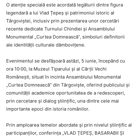
O atenție specială este acordată legăturii dintre figura
legendară a lui Vlad Țepeș și patrimoniul istoric al
Târgoviștei, inclusiv prin prezentarea unor cercetări
recente dedicate Turnului Chindiei și Ansamblului
Monumental „Curtea Domnească”, simboluri definitorii
ale identității culturale dâmbovițene.
Evenimentul se desfășoară astăzi, 5 iunie, începând cu
ora 10:00, la Muzeul Tiparului și al Cărții Vechi
Românești, situat în incinta Ansamblului Monumental
„Curtea Domnească” din Târgoviște, oferind publicului și
comunității academice oportunitatea de a redescoperi,
prin cercetare și dialog științific, una dintre cele mai
importante epoci din istoria românilor.
Prin amploarea temelor abordate și prin nivelul științific al
participanților, conferința „VLAD ȚEPEȘ, BASARABII ȘI