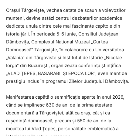
Orașul Târgoviște, vechea cetate de scaun a voievozilor
munteni, devine astăzi centrul dezbaterilor academice
dedicate unuia dintre cele mai fascinante capitole din
istoria țării. În perioada 5-6 iunie, Consiliul Județean
Dâmbovița, Complexul Național Muzeal „Curtea
Domnească” Târgoviște, în colaborare cu Universitatea
„Valahia” din Târgoviște și Institutul de Istorie „Nicolae
Iorga” din București, organizează conferința științifică
„VLAD ȚEPEȘ, BASARABII ȘI EPOCA LOR”, eveniment de
prestigiu inclus în programul Zilelor Județului Dâmbovița.
Manifestarea capătă o semnificație aparte în anul 2026,
când se împlinesc 630 de ani de la prima atestare
documentară a Târgoviștei, atât ca oraș, cât și ca
reședință domnească, precum și 550 de ani de la
moartea lui Vlad Țepeș, personalitate emblematică a