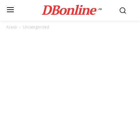
DBonline
.ro
Acasă
Uncategorized