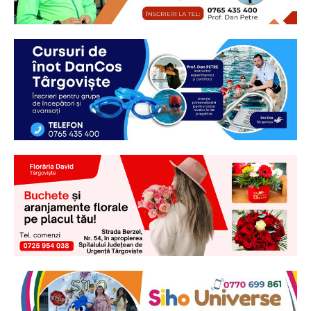
Ionuț Parghel
2
de 2