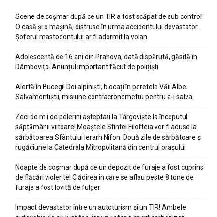
Scene de coșmar după ce un TIR a fost scăpat de sub control!
O casă și o mașină, distruse în urma accidentului devastator.
Șoferul mastodontului ar fi adormit la volan
Adolescentă de 16 ani din Prahova, dată dispărută, găsită în
Dâmbovița. Anunțul important făcut de polițiști
Alertă în Bucegi! Doi alpiniști, blocați în peretele Văii Albe.
Salvamontiștii, misiune contracronometru pentru a-i salva
Zeci de mii de pelerini așteptați la Târgoviște la începutul
săptămânii viitoare! Moaștele Sfintei Filofteia vor fi aduse la
sărbătoarea Sfântului Ierarh Nifon. Două zile de sărbătoare și
rugăciune la Catedrala Mitropolitană din centrul orașului
Noapte de coșmar după ce un depozit de furaje a fost cuprins
de flăcări violente! Clădirea în care se aflau peste 8 tone de
furaje a fost lovită de fulger
Impact devastator între un autoturism și un TIR! Ambele