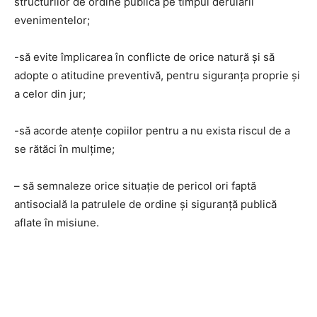
structurilor de ordine publică pe timpul derulării
evenimentelor;
-să evite împlicarea în conflicte de orice natură și să
adopte o atitudine preventivă, pentru siguranța proprie și
a celor din jur;
-să acorde atențe copiilor pentru a nu exista riscul de a
se rătăci în mulțime;
– să semnaleze orice situație de pericol ori faptă
antisocială la patrulele de ordine și siguranță publică
aflate în misiune.