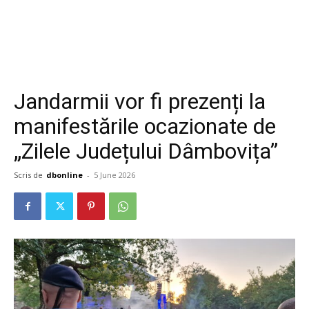
Jandarmii vor fi prezenți la
manifestările ocazionate de
„Zilele Județului Dâmbovița”
Scris de
dbonline
-
5 June 2026