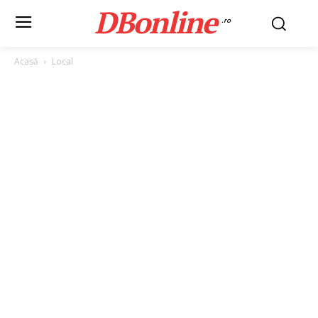
DBonline
.ro
Acasă
Local