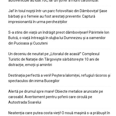
autovehicule au luat foc, iar un șofer a murit carbonizat
Jaf în toiul nopții într-un parc fotovoltaic din Dâmbovița! Șase
bărbați și o femeie au fost arestați preventiv. Captură
impresionantă în urma perchezițiilor
S-a stins din viață un îndrăgit preot dâmbovițean! Părintele Ion
Butcă, o viață întreagă în slujba lui Dumnezeu și a oamenilor
din Pucioasa și Cucuteni
Un deceniu de neuitat pe „Litoralul de acasă!” Complexul
Turistic de Natație din Târgoviște sărbătorește 10 ani de
distracție, emoții și amintiri
Destinația perfectă a verii! Peștera Ialomiței, refugiul răcoros și
spectaculos din inima Bucegilor
Alertă pe drumul spre mare! Obiecte metalice aruncate pe
carosabil. Avertisment pentru șoferii care circulă pe
Autostrada Soarelui
Neatenția care putea costa vieți! O nouă mașină s-a prăbușit în