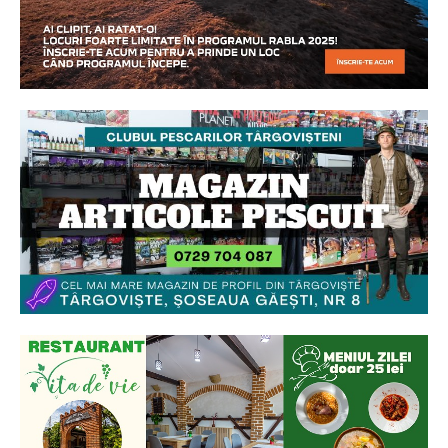
Ionuț Parghel
2
de 2