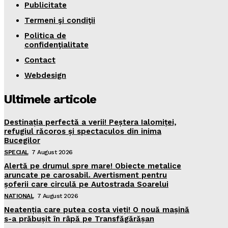
Publicitate
Termeni şi condiţii
Politica de
confidenţialitate
Contact
Webdesign
Ultimele articole
Destinația perfectă a verii! Peștera Ialomiței,
refugiul răcoros și spectaculos din inima
Bucegilor
SPECIAL
7 August 2026
Alertă pe drumul spre mare! Obiecte metalice
aruncate pe carosabil. Avertisment pentru
șoferii care circulă pe Autostrada Soarelui
NATIONAL
7 August 2026
Neatenția care putea costa vieți! O nouă mașină
s-a prăbușit în râpă pe Transfăgărășan