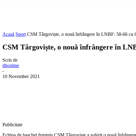
Acasă
Sport
CSM Târgoviște, o nouă înfrângere în LNBF: 58-66 cu 
CSM Târgoviște, o nouă înfrângere în LN
Scris de
dbonline
-
10 November 2021
Publicitate
Echipa de baschet feminin CSM Târgoviște a suferit o nouă înfrângere 