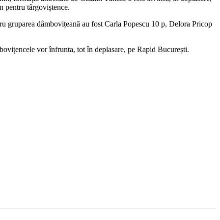
n pentru târgoviștence.
entru gruparea dâmbovițeană au fost Carla Popescu 10 p, Delora Pricop
vițencele vor înfrunta, tot în deplasare, pe Rapid București.