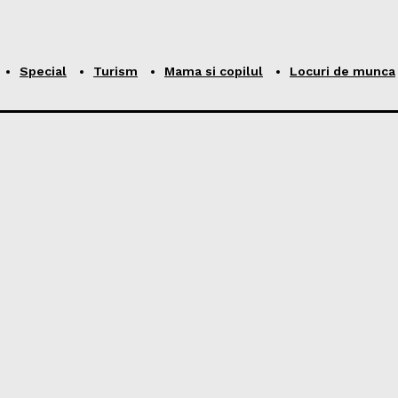
Special
Turism
Mama si copilul
Locuri de munca