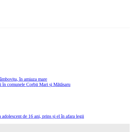
Ionuț Parghel
 Dâmbovița, în amiaza mare
 și în comunele Corbii Mari și Mătăsaru
adolescent de 16 ani, prins și el în afara legii