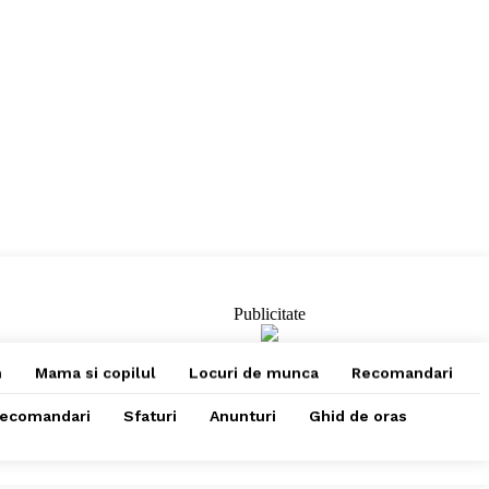
Publicitate
m
Mama si copilul
Locuri de munca
Recomandari
ecomandari
Sfaturi
Anunturi
Ghid de oras