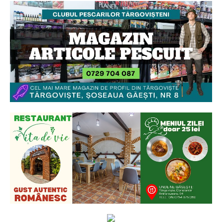
Ionuț Parghel
2
de 2