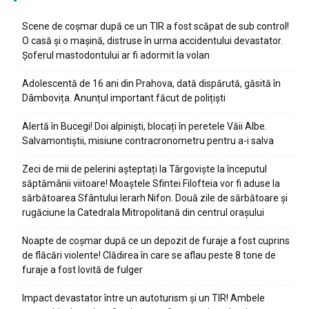
Scene de coșmar după ce un TIR a fost scăpat de sub control!
O casă și o mașină, distruse în urma accidentului devastator.
Șoferul mastodontului ar fi adormit la volan
Adolescentă de 16 ani din Prahova, dată dispărută, găsită în
Dâmbovița. Anunțul important făcut de polițiști
Alertă în Bucegi! Doi alpiniști, blocați în peretele Văii Albe.
Salvamontiștii, misiune contracronometru pentru a-i salva
Zeci de mii de pelerini așteptați la Târgoviște la începutul
săptămânii viitoare! Moaștele Sfintei Filofteia vor fi aduse la
sărbătoarea Sfântului Ierarh Nifon. Două zile de sărbătoare și
rugăciune la Catedrala Mitropolitană din centrul orașului
Noapte de coșmar după ce un depozit de furaje a fost cuprins
de flăcări violente! Clădirea în care se aflau peste 8 tone de
furaje a fost lovită de fulger
Impact devastator între un autoturism și un TIR! Ambele