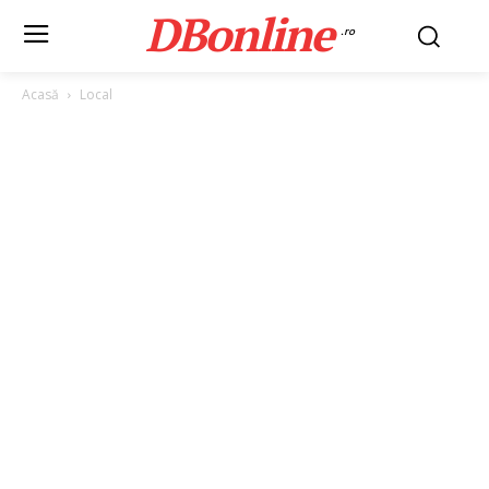
DBonline
.ro
Acasă
Local