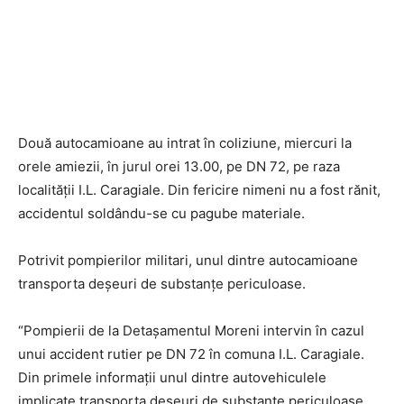
Două autocamioane au intrat în coliziune, miercuri la
orele amiezii, în jurul orei 13.00, pe DN 72, pe raza
localității I.L. Caragiale. Din fericire nimeni nu a fost rănit,
accidentul soldându-se cu pagube materiale.
Potrivit pompierilor militari, unul dintre autocamioane
transporta deșeuri de substanțe periculoase.
“Pompierii de la Detașamentul Moreni intervin în cazul
unui accident rutier pe DN 72 în comuna I.L. Caragiale.
Din primele informații unul dintre autovehiculele
implicate transporta deșeuri de substanțe periculoase.