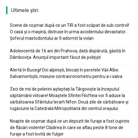
Ultimele ştiri
Scene de coșmar după ce un TIR a fost scăpat de sub control!
O casă și o mașină, distruse în urma accidentului devastator.
Șoferul mastodontului ar fi adormit la volan
Adolescentă de 16 ani din Prahova, dată dispărută, găsită în
Dâmbovița. Anunțul important făcut de polițiști
Alertă în Bucegi! Doi alpiniști, blocați în peretele Văii Albe.
Salvamontiștii, misiune contracronometru pentru a-i salva
Zeci de mii de pelerini așteptați la Târgoviște la începutul
săptămânii viitoare! Moaștele Sfintei Filofteia vor fi aduse la
sărbătoarea Sfântului Ierarh Nifon. Două zile de sărbătoare și
rugăciune la Catedrala Mitropolitană din centrul orașului
Noapte de coșmar după ce un depozit de furaje a fost cuprins
de flăcări violente! Clădirea în care se aflau peste 8 tone de
furaje a fost lovită de fulger