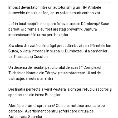
Impact devastator între un autoturism și un TIR! Ambele
autovehicule au luat foc, iar un șofer a murit carbonizat
Jaf în toiul nopții într-un parc fotovoltaic din Dâmbovița! Șase
bărbați și o femeie au fost arestați preventiv. Captură
impresionantă în urma perchezițiilor
S-a stins din viață un îndrăgit preot dâmbovițean! Părintele Ion
Butcă, o viață întreagă în slujba lui Dumnezeu și a oamenilor
din Pucioasa și Cucuteni
Un deceniu de neuitat pe „Litoralul de acasă!” Complexul
Turistic de Natație din Târgoviște sărbătorește 10 ani de
distracție, emoții și amintiri
Destinația perfectă a verii! Peștera Ialomiței, refugiul răcoros și
spectaculos din inima Bucegilor
Alertă pe drumul spre mare! Obiecte metalice aruncate pe
carosabil. Avertisment pentru șoferii care circulă pe
Autostrada Soarelui