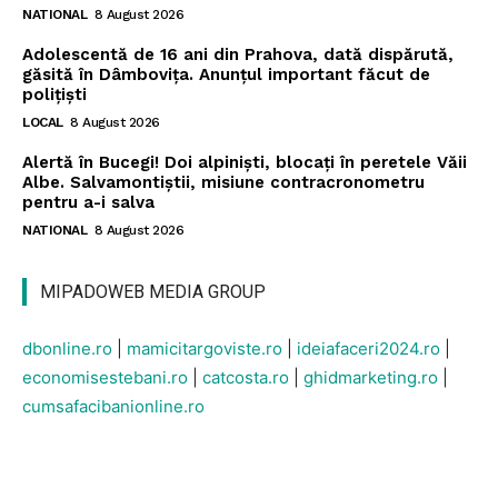
NATIONAL
8 August 2026
Adolescentă de 16 ani din Prahova, dată dispărută,
găsită în Dâmbovița. Anunțul important făcut de
polițiști
LOCAL
8 August 2026
Alertă în Bucegi! Doi alpiniști, blocați în peretele Văii
Albe. Salvamontiștii, misiune contracronometru
pentru a-i salva
NATIONAL
8 August 2026
MIPADOWEB MEDIA GROUP
dbonline.ro
|
mamicitargoviste.ro
|
ideiafaceri2024.ro
|
economisestebani.ro
|
catcosta.ro
|
ghidmarketing.ro
|
cumsafacibanionline.ro