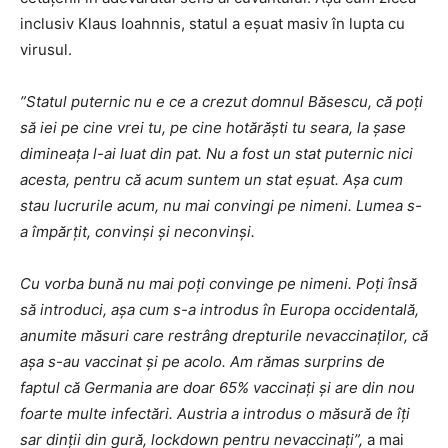
inclusiv Klaus Ioahnnis, statul a eșuat masiv în lupta cu
virusul.
”Statul puternic nu e ce a crezut domnul Băsescu, că poți
să iei pe cine vrei tu, pe cine hotărăști tu seara, la șase
dimineața l-ai luat din pat. Nu a fost un stat puternic nici
acesta, pentru că acum suntem un stat eșuat. Așa cum
stau lucrurile acum, nu mai convingi pe nimeni. Lumea s-
a împărțit, convinși și neconvinși.
Cu vorba bună nu mai poți convinge pe nimeni. Poți însă
să introduci, așa cum s-a introdus în Europa occidentală,
anumite măsuri care restrâng drepturile nevaccinaților, că
așa s-au vaccinat și pe acolo. Am rămas surprins de
faptul că Germania are doar 65% vaccinați și are din nou
foarte multe infectări. Austria a introdus o măsură de îți
sar dinții din gură, lockdown pentru nevaccinați”,
a mai