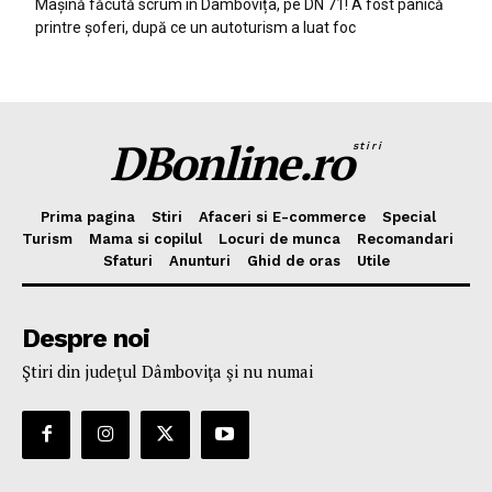
Mașină făcută scrum în Dâmbovița, pe DN 71! A fost panică
printre șoferi, după ce un autoturism a luat foc
DBonline.ro
stiri
Prima pagina
Stiri
Afaceri si E-commerce
Special
Turism
Mama si copilul
Locuri de munca
Recomandari
Sfaturi
Anunturi
Ghid de oras
Utile
Despre noi
Ştiri din judeţul Dâmboviţa şi nu numai