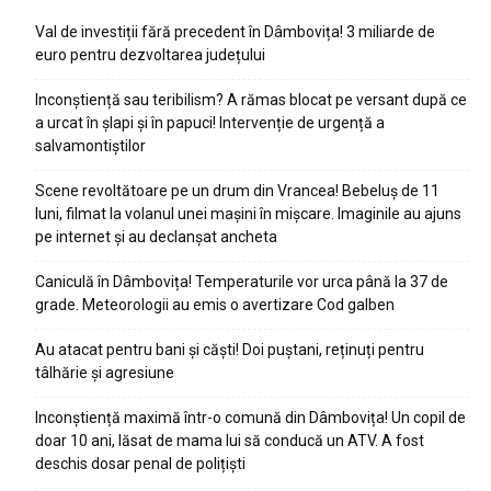
Val de investiții fără precedent în Dâmbovița! 3 miliarde de
euro pentru dezvoltarea județului
Inconștiență sau teribilism? A rămas blocat pe versant după ce
a urcat în șlapi și în papuci! Intervenție de urgență a
salvamontiștilor
Scene revoltătoare pe un drum din Vrancea! Bebeluș de 11
luni, filmat la volanul unei mașini în mișcare. Imaginile au ajuns
pe internet și au declanșat ancheta
Caniculă în Dâmbovița! Temperaturile vor urca până la 37 de
grade. Meteorologii au emis o avertizare Cod galben
Au atacat pentru bani și căști! Doi puștani, reținuți pentru
tâlhărie și agresiune
Inconștiență maximă într-o comună din Dâmbovița! Un copil de
doar 10 ani, lăsat de mama lui să conducă un ATV. A fost
deschis dosar penal de polițiști