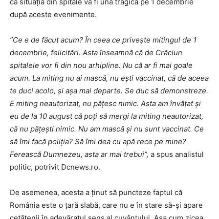
că situația din spitale va fi una tragică pe 1 decembrie
după aceste evenimente.
”Ce e de făcut acum? În ceea ce privește mitingul de 1
decembrie, felicitări. Asta înseamnă că de Crăciun
spitalele vor fi din nou arhipline. Nu că ar fi mai goale
acum. La miting nu ai mască, nu ești vaccinat, că de aceea
te duci acolo, și așa mai departe. Se duc să demonstreze.
E miting neautorizat, nu pățesc nimic. Asta am învățat și
eu de la 10 august că poți să mergi la miting neautorizat,
că nu pățești nimic. Nu am mască și nu sunt vaccinat. Ce
să îmi facă poliția? Să îmi dea cu apă rece pe mine?
Ferească Dumnezeu, asta ar mai trebui”,
a spus analistul
politic, potrivit Dcnews.ro.
De asemenea, acesta a ținut să puncteze faptul că
România este o țară slabă, care nu e în stare să-și apare
cetățenii în adevăratul sens al cuvântului. Așa cum zicea