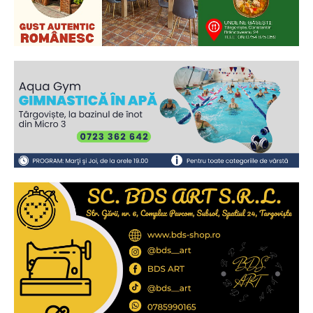
Ionuț Parghel
2
de 2