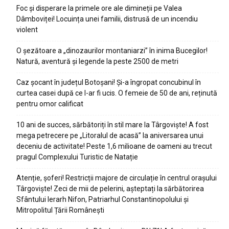
Foc și disperare la primele ore ale dimineții pe Valea
Dâmboviței! Locuința unei familii, distrusă de un incendiu
violent
O șezătoare a „dinozaurilor montaniarzi” în inima Bucegilor!
Natură, aventură și legende la peste 2500 de metri
Caz șocant în județul Botoșani! Și-a îngropat concubinul în
curtea casei după ce l-ar fi ucis. O femeie de 50 de ani, reținută
pentru omor calificat
10 ani de succes, sărbătoriți în stil mare la Târgoviște! A fost
mega petrecere pe „Litoralul de acasă” la aniversarea unui
deceniu de activitate! Peste 1,6 milioane de oameni au trecut
pragul Complexului Turistic de Natație
Atenție, șoferi! Restricții majore de circulație în centrul orașului
Târgoviște! Zeci de mii de pelerini, așteptați la sărbătorirea
Sfântului Ierarh Nifon, Patriarhul Constantinopolului și
Mitropolitul Țării Românești