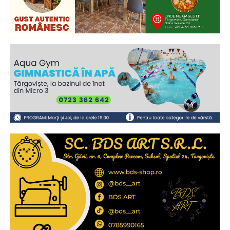
Ionuț Parghel
2
de 2