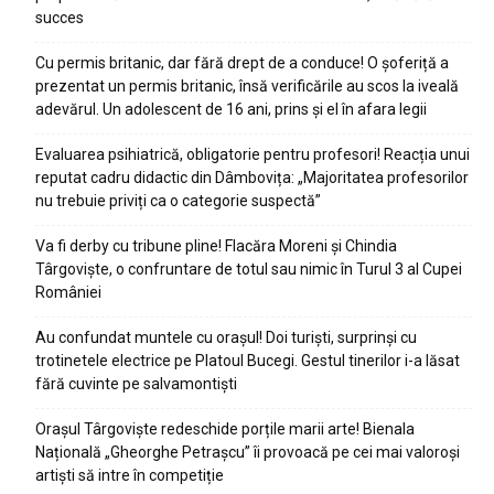
succes
Cu permis britanic, dar fără drept de a conduce! O șoferiță a
prezentat un permis britanic, însă verificările au scos la iveală
adevărul. Un adolescent de 16 ani, prins și el în afara legii
Evaluarea psihiatrică, obligatorie pentru profesori! Reacția unui
reputat cadru didactic din Dâmbovița: „Majoritatea profesorilor
nu trebuie priviți ca o categorie suspectă”
Va fi derby cu tribune pline! Flacăra Moreni și Chindia
Târgoviște, o confruntare de totul sau nimic în Turul 3 al Cupei
României
Au confundat muntele cu orașul! Doi turiști, surprinși cu
trotinetele electrice pe Platoul Bucegi. Gestul tinerilor i-a lăsat
fără cuvinte pe salvamontiști
Orașul Târgoviște redeschide porțile marii arte! Bienala
Națională „Gheorghe Petrașcu” îi provoacă pe cei mai valoroși
artiști să intre în competiție