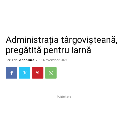
Administrația târgovișteană,
pregătită pentru iarnă
Scris de
dbonline
-
16 November 2021
Publicitate