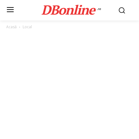
DBonline
.ro
Acasă
Local