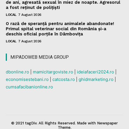
de ani, agresată sexual în miez de noapte. Agresorul
a fost reținut de polițiști
LOCAL
7 August 2026
O rază de speranță pentru animalele abandonate!
Primul spital veterinar social din România și-a
deschis oficial porțile în Dâmbovița
LOCAL
7 August 2026
MIPADOWEB MEDIA GROUP
dbonline.ro
|
mamicitargoviste.ro
|
ideiafaceri2024.ro
|
economisestebani.ro
|
catcosta.ro
|
ghidmarketing.ro
|
cumsafacibanionline.ro
© 2021 tagDiv. All Rights Reserved. Made with Newspaper
Theme.