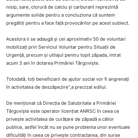
nisip, sare, clorură de calciu și carburant reprezintă
argumente solide pentru a concluziona că suntem
pregătiți pentru a face față provocărilor pe acest subiect.
Acestora li se adaugă și cei aproximativ 50 de voluntari
mobilizați prin Serviciul Voluntar pentru Situații de
Urgență, precum și utilajul pentru topit zăpada, intrat
acum 3 ani în dotarea Primăriei Târgoviște.
Totodată, toți beneficiarii de ajutor social vor fi angrenați
în activitatea de deszăpezire”,a precizat edilul.
De menționat că Direcția de Salubritate a Primăriei
Târgoviște este operator licențiat ANRSC în ceea ce
privește activitatea de curățare de zăpadă a căilor
publice, astfel încât nu se pune problema unor eventuale
dificultăți în ceea ce privește contractarea, din surse