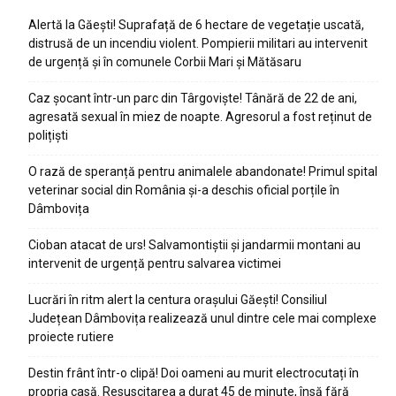
Alertă la Găești! Suprafață de 6 hectare de vegetație uscată,
distrusă de un incendiu violent. Pompierii militari au intervenit
de urgență și în comunele Corbii Mari și Mătăsaru
Caz șocant într-un parc din Târgoviște! Tânără de 22 de ani,
agresată sexual în miez de noapte. Agresorul a fost reținut de
polițiști
O rază de speranță pentru animalele abandonate! Primul spital
veterinar social din România și-a deschis oficial porțile în
Dâmbovița
Cioban atacat de urs! Salvamontiștii și jandarmii montani au
intervenit de urgență pentru salvarea victimei
Lucrări în ritm alert la centura orașului Găești! Consiliul
Județean Dâmbovița realizează unul dintre cele mai complexe
proiecte rutiere
Destin frânt într-o clipă! Doi oameni au murit electrocutați în
propria casă. Resuscitarea a durat 45 de minute, însă fără