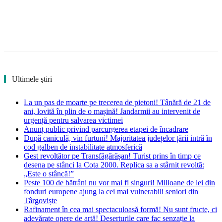
Ultimele ştiri
La un pas de moarte pe trecerea de pietoni! Tânără de 21 de
ani, lovită în plin de o mașină! Jandarmii au intervenit de
urgență pentru salvarea victimei
Anunț public privind parcurgerea etapei de încadrare
După caniculă, vin furtuni! Majoritatea județelor țării intră în
cod galben de instabilitate atmosferică
Gest revoltător pe Transfăgărășan! Turist prins în timp ce
desena pe stânci la Cota 2000. Replica sa a stârnit revoltă:
„Este o stâncă!”
Peste 100 de bătrâni nu vor mai fi singuri! Milioane de lei din
fonduri europene ajung la cei mai vulnerabili seniori din
Târgoviște
Rafinament în cea mai spectaculoasă formă! Nu sunt fructe, ci
adevărate opere de artă! Deserturile care fac senzație la