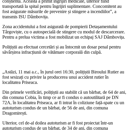
conștientă. Aceasta a primit îngrijiri medicale, ulterior fiind
transportată la spital pentru îngrijiri suplimentare. Concomitent au
fost asigurate măsurile de prevenire și stingere a incendiilor”, a
transmis ISU Dâmbovița.
Zona accidentului a fost asigurată de pompierii Detașamentului
Târgoviște, cu o autospecială de stingere cu modul de descarcerare.
Pentru a prelua victima a fost mobilizat un echipaj SAJ Dâmbovița.
Polițiștii au efectuat cercetări și au întocmit un dosar penal pentru
săvârșirea infracțiunii de vătămare corporală din culpă.
„Astăzi, 11 mai a.c., în jurul orei 16:30, polițiștii Biroului Rutier au
fost sesizați cu privire la producerea unui accident rutier în
localitatea Priseaca.
Din primele verificări, polițiștii au stabilit că un bărbat, de 64 de ani,
din comuna Cobia, în timp ce ar fi condus o autoutilitară pe DN
72A, în localitatea Priseaca, ar fi intrat în coliziune față-spate cu un
autoturism condus de un bărbat, de 56 de ani, din comuna
Dragomirești.
Ulterior, cel de-al doilea autoturism ar fi fost proiectat într-un
autoturism condus de un bărbat, de 34 de ani, din comuna