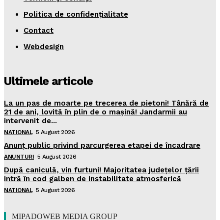
Politica de confidenţialitate
Contact
Webdesign
Ultimele articole
La un pas de moarte pe trecerea de pietoni! Tânără de
21 de ani, lovită în plin de o mașină! Jandarmii au
intervenit de...
NATIONAL
5 August 2026
Anunț public privind parcurgerea etapei de încadrare
ANUNTURI
5 August 2026
După caniculă, vin furtuni! Majoritatea județelor țării
intră în cod galben de instabilitate atmosferică
NATIONAL
5 August 2026
MIPADOWEB MEDIA GROUP