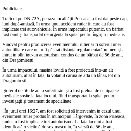
Publicitate
Traficul pe DN 72A, pe raza localității Priseaca, a fost dat peste cap,
luni după-amiază, în urma unui accident rutier în care au fost
implicate trei autovehicule. În urma impactului puternic, un bărbat
fost rănit și transportat de urgență la spital pentru îngrijiri medicale.
Vinovat pentru producerea evenimentului rutier ar fi șoferul unei
autoutilitare care nu ar fi păstrat distanța regulamentară în mers și a
intrat în plin într-un autoturism, condus de un bărbat de 56 de ani,
din Dragomirești.
În urma impactului, mașina lovită a fost proiectată într-un alt
autoturism, aflat în față, la volanul căruia se afla un tânăr, tot din
Dragomirești.
Șoferul de 56 de ani a suferit răni și a fost preluat de echipajele
medicale sosite la fața locului, fiind transportat la spital pentru
investigații și tratament de specialitate.
„În jurul orei 16:27, am fost solicitați să intervenim în cazul unui
eveniment rutier produs în municipiul Târgoviște, în zona Priseaca,
unde au fost implicate trei autoturisme. La fața locului a fost
identificată o victimă de sex masculin, în vârstă de 56 de ani,