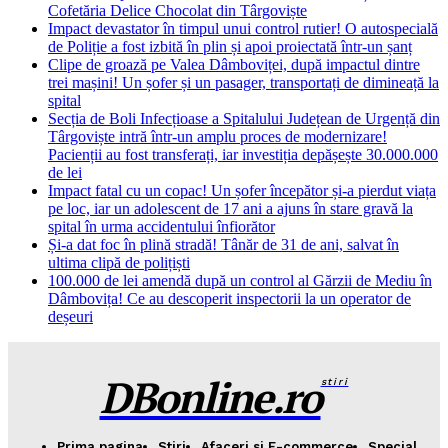
Cofetăria Delice Chocolat din Târgoviște
Impact devastator în timpul unui control rutier! O autospecială
de Poliție a fost izbită în plin și apoi proiectată într-un șanț
Clipe de groază pe Valea Dâmboviței, după impactul dintre
trei mașini! Un șofer și un pasager, transportați de dimineață la
spital
Secția de Boli Infecțioase a Spitalului Județean de Urgență din
Târgoviște intră într-un amplu proces de modernizare!
Pacienții au fost transferați, iar investiția depășește 30.000.000
de lei
Impact fatal cu un copac! Un șofer începător și-a pierdut viața
pe loc, iar un adolescent de 17 ani a ajuns în stare gravă la
spital în urma accidentului înfiorător
Și-a dat foc în plină stradă! Tânăr de 31 de ani, salvat în
ultima clipă de polițiști
100.000 de lei amendă după un control al Gărzii de Mediu în
Dâmbovița! Ce au descoperit inspectorii la un operator de
deșeuri
DBonline.ro
stiri
Prima pagina
Stiri
Afaceri si E-commerce
Special