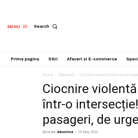
Search
MENU
Prima pagina
Stiri
Afaceri si E-commerce
Speci
Acasă
National
Ciocnire violentă între două mașini
Ciocnire violentă
într-o intersecție
pasageri, de urge
Scris de
dbonline
-
10 May 2026