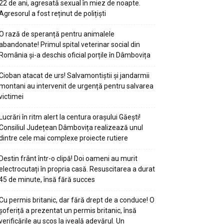
22 de ani, agresată sexual în miez de noapte.
Agresorul a fost reținut de polițiști
O rază de speranță pentru animalele
abandonate! Primul spital veterinar social din
România și-a deschis oficial porțile în Dâmbovița
Cioban atacat de urs! Salvamontiștii și jandarmii
montani au intervenit de urgență pentru salvarea
victimei
Lucrări în ritm alert la centura orașului Găești!
Consiliul Județean Dâmbovița realizează unul
dintre cele mai complexe proiecte rutiere
Destin frânt într-o clipă! Doi oameni au murit
electrocutați în propria casă. Resuscitarea a durat
45 de minute, însă fără succes
Cu permis britanic, dar fără drept de a conduce! O
șoferiță a prezentat un permis britanic, însă
verificările au scos la iveală adevărul. Un