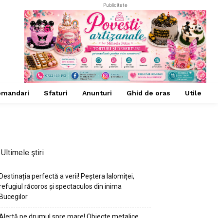
Publicitate
omandari
Sfaturi
Anunturi
Ghid de oras
Utile
Ultimele ştiri
Destinația perfectă a verii! Peștera Ialomiței,
refugiul răcoros și spectaculos din inima
Bucegilor
Alertă pe drumul spre mare! Obiecte metalice