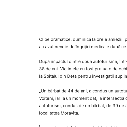
Clipe dramatice, duminică la orele amiezii, 
au avut nevoie de îngrijiri medicale după ce 
După impactul dintre două autoturisme, într-o
38 de ani. Victimele au fost preluate de echi
la
Spitalul
din
Deta
pentru investigații supli
„Un bărbat de 44 de ani, a condus un autotu
Voiteni, iar la un moment dat, la intersecția c
autoturism, condus de un bărbat, de 39 de an
localitatea Moravița.