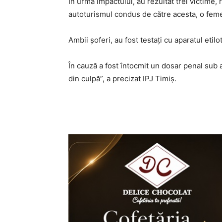
În urma impactului, au rezultat trei victime,
autoturismul condus de către acesta, o femei
Ambii șoferi, au fost testați cu aparatul etilot
În cauză a fost întocmit un dosar penal sub a
din culpă”, a precizat IPJ Timiș.