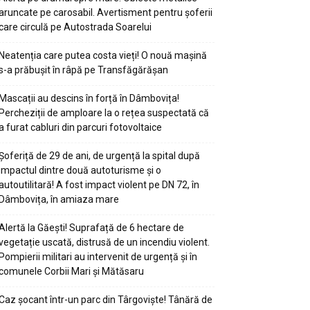
aruncate pe carosabil. Avertisment pentru șoferii
care circulă pe Autostrada Soarelui
Neatenția care putea costa vieți! O nouă mașină
s-a prăbușit în râpă pe Transfăgărășan
Mascații au descins în forță în Dâmbovița!
Percheziții de amploare la o rețea suspectată că
a furat cabluri din parcuri fotovoltaice
Șoferiță de 29 de ani, de urgență la spital după
impactul dintre două autoturisme și o
autoutilitară! A fost impact violent pe DN 72, în
Dâmbovița, în amiaza mare
Alertă la Găești! Suprafață de 6 hectare de
vegetație uscată, distrusă de un incendiu violent.
Pompierii militari au intervenit de urgență și în
comunele Corbii Mari și Mătăsaru
Caz șocant într-un parc din Târgoviște! Tânără de