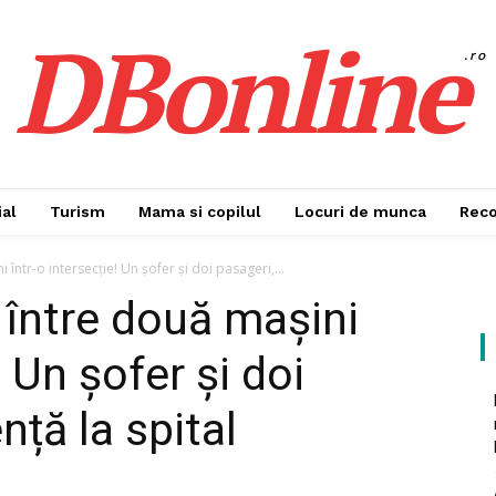
DBonline
.ro
al
Turism
Mama si copilul
Locuri de munca
Rec
 într-o intersecție! Un șofer și doi pasageri,...
 între două mașini
! Un șofer și doi
nță la spital