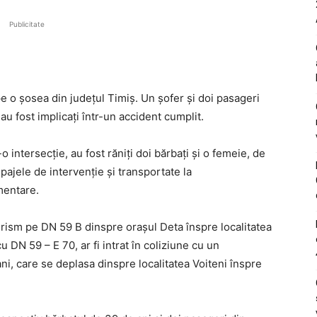
Publicitate
pe o șosea din județul Timiș. Un șofer și doi pasageri
au fost implicați într-un accident cumplit.
 intersecție, au fost răniți doi bărbați și o femeie, de
pajele de intervenție și transportate la
mentare.
rism pe DN 59 B dinspre orașul Deta înspre localitatea
u DN 59 – E 70, ar fi intrat în coliziune cu un
i, care se deplasa dinspre localitatea Voiteni înspre