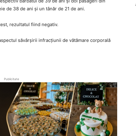
 respectiv bărbatul de 39 de ani și doi pasageri din
e de 38 de ani și un tânăr de 21 de ani.
est, rezultatul fiind negativ.
spectul săvârșirii infracțiunii de vătămare corporală
Publicitate