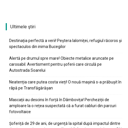
Ultimele ştiri
Destinația perfectă a verii! Peștera Ialomiței, refugiul răcoros și
spectaculos din inima Bucegilor
Alertă pe drumul spre mare! Obiecte metalice aruncate pe
carosabil. Avertisment pentru șoferii care circulă pe
Autostrada Soarelui
Neatenția care putea costa vieți! O nouă mașină s-a prăbușit în
râpă pe Transfăgărășan
Mascații au descins în forță în Dâmbovița! Percheziții de
amploare la o rețea suspectată că a furat cabluri din parcuri
fotovoltaice
Șoferiță de 29 de ani, de urgență la spital după impactul dintre