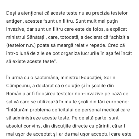
Deși a atenționat că aceste teste nu au precizia testelor
antigen, acestea ”sunt un filtru. Sunt mult mai puţin
invazive, dar sunt un filtru care este de folos, a explicat
ministrul Sănătăţii, care, totodată, a declarat că ”achiziţia
(testelor n.n.) poate să meargă relativ repede. Cred că
într-o lună de zile se pot organiza lucrurile în aşa fel încât
să existe aceste teste”.
În urmă cu o săptămână, ministrul Educației, Sorin
Câmpeanu, a declarat că o soluţie și în școlile din
România ar fi folosirea testelor non-invazive pe bază de
salivă care se utilizează în multe şcoli din ţări europene:
”Înlăturăm problema deficitului de personal medical care
să administreze aceste teste. Pe de altă parte, sunt
absolut convins, din discuţiile directe cu părinţi, că ar fi
mai uşor de acceptat şi-ar da mai uşor acceptul care este