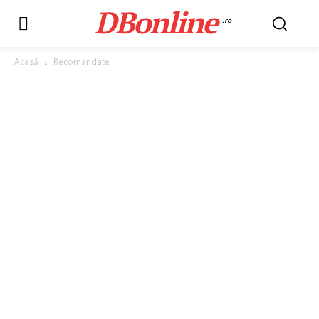
DBonline
.ro
Acasă
Recomandate