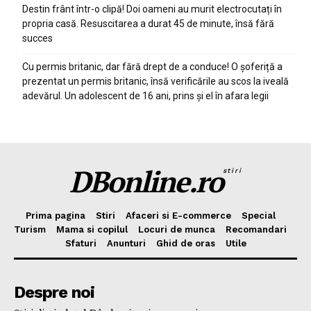
Destin frânt într-o clipă! Doi oameni au murit electrocutați în
propria casă. Resuscitarea a durat 45 de minute, însă fără
succes
Cu permis britanic, dar fără drept de a conduce! O șoferiță a
prezentat un permis britanic, însă verificările au scos la iveală
adevărul. Un adolescent de 16 ani, prins și el în afara legii
DBonline.ro
stiri
Prima pagina
Stiri
Afaceri si E-commerce
Special
Turism
Mama si copilul
Locuri de munca
Recomandari
Sfaturi
Anunturi
Ghid de oras
Utile
Despre noi