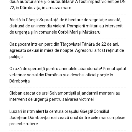
două autoturisme și o autoutilitară! A fost impact violent pe DN
72, în Dâmbovița, în amiaza mare
Alertă la Găești! Suprafață de 6 hectare de vegetație uscată,
distrusă de un incendiu violent. Pompierii militari au intervenit
de urgență și în comunele Corbii Mari și Mătăsaru
Caz șocant într-un parc din Târgoviște! Tânără de 22 de ani,
agresată sexual în miez de noapte. Agresorul a fost reținut de
polițiști
O rază de speranță pentru animalele abandonate! Primul spital
veterinar social din România și-a deschis oficial porțile în
Dâmbovița
Cioban atacat de urs! Salvamontiștii și jandarmii montani au
intervenit de urgență pentru salvarea victimei
Lucrări în ritm alert la centura orașului Găești! Consiliul
Județean Dâmbovița realizează unul dintre cele mai complexe
proiecte rutiere