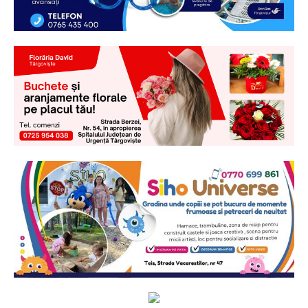
Ionuț Parghel
2
de 2