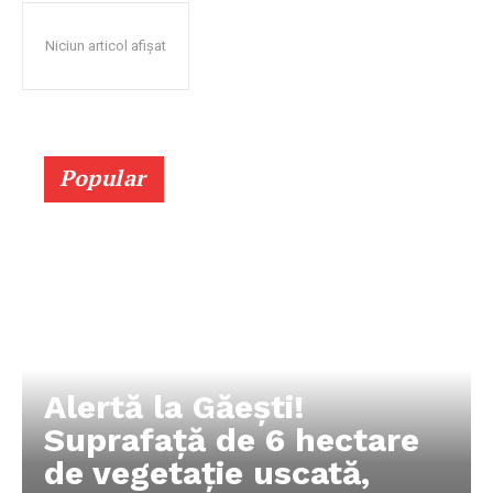
Niciun articol afișat
Popular
Alertă la Găești!
Suprafață de 6 hectare
de vegetație uscată,