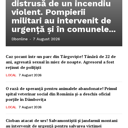
distrusă de un incendiu
violent. Pompierii
militari au intervenit de
urgență și în comunele...
Dbonline
-
7 August 2026
Caz șocant într-un parc din Târgoviște! Tânără de 22 de
ani, agresată sexual în miez de noapte. Agresorul a fost
reținut de polițiști
LOCAL
7 August 2026
O rază de speranță pentru animalele abandonate! Primul
spital veterinar social din România și-a deschis oficial
porțile în Dâmbovița
LOCAL
7 August 2026
Ionuț Parghel
Cioban atacat de urs! Salvamontiștii și jandarmii montani
2
de 2
au intervenit de urgență pentru salvarea victimei