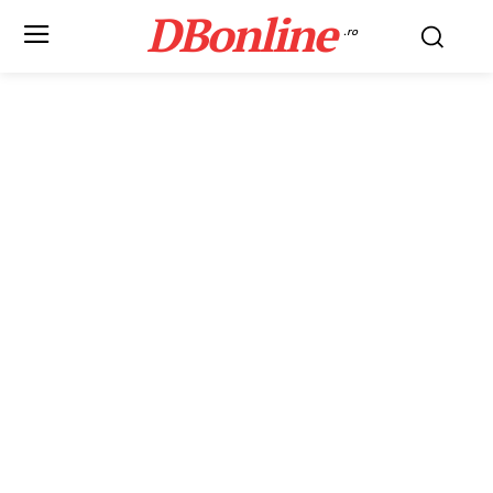
DBonline
.ro