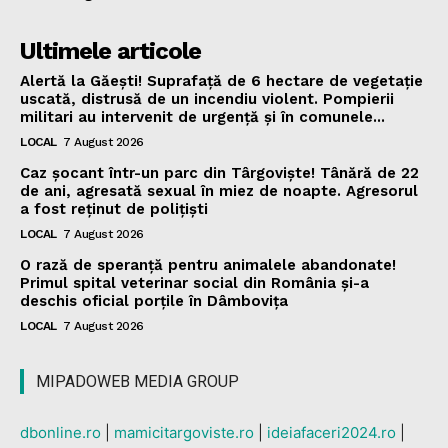
Ultimele articole
Alertă la Găești! Suprafață de 6 hectare de vegetație
uscată, distrusă de un incendiu violent. Pompierii
militari au intervenit de urgență și în comunele...
LOCAL
7 August 2026
Caz șocant într-un parc din Târgoviște! Tânără de 22
de ani, agresată sexual în miez de noapte. Agresorul
a fost reținut de polițiști
LOCAL
7 August 2026
O rază de speranță pentru animalele abandonate!
Primul spital veterinar social din România și-a
deschis oficial porțile în Dâmbovița
LOCAL
7 August 2026
MIPADOWEB MEDIA GROUP
dbonline.ro
|
mamicitargoviste.ro
|
ideiafaceri2024.ro
|