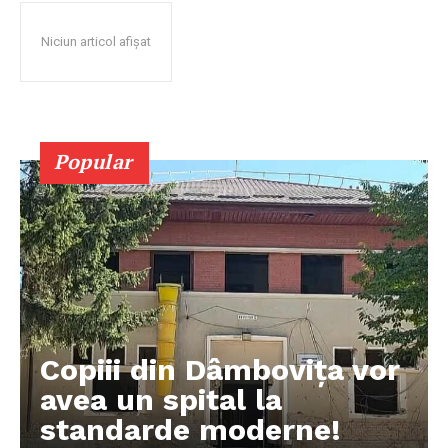
Niciun articol afișat
Popular
Copiii din Dâmbovița vor
avea un spital la
standarde moderne!