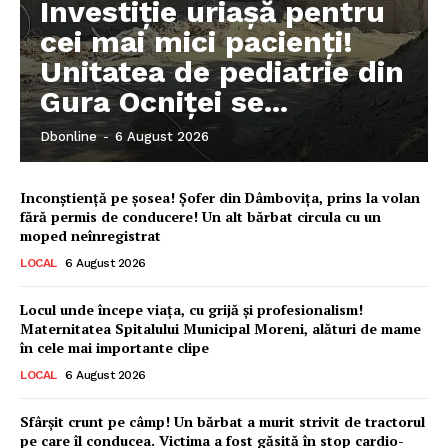
Investiție uriașă pentru
cei mai mici pacienți!
Unitatea de pediatrie din
Gura Ocniței se...
Dbonline
-
6 August 2026
Inconștiență pe șosea! Șofer din Dâmbovița, prins la volan
fără permis de conducere! Un alt bărbat circula cu un
moped neînregistrat
LOCAL
6 August 2026
Locul unde începe viața, cu grijă și profesionalism!
Maternitatea Spitalului Municipal Moreni, alături de mame
în cele mai importante clipe
LOCAL
6 August 2026
Sfârșit crunt pe câmp! Un bărbat a murit strivit de tractorul
pe care îl conducea. Victima a fost găsită în stop cardio-