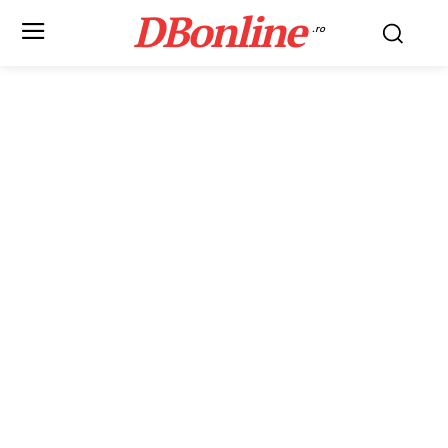
DBonline
.ro