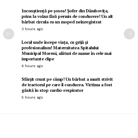
Inconștiență pe șosea! Șofer din Dâmbovița,
prins la volan fără permis de conducere! Un alt
bărbat circula cu un moped neînregistrat
3 hours ago
Locul unde începe viața, cu grijă și
profesionalism! Maternitatea Spitalului
Municipal Moreni, alături de mame în cele mai
importante clipe
4 hours ago
Sfârșit crunt pe câmp! Un bărbat a murit strivit
de tractorul pe care îl conducea. Victima a fost
găsită în stop cardio-respirator
5 hours ago